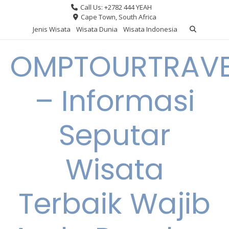
Skip
Call Us: +2782 444 YEAH
to
Cape Town, South Africa
content
Jenis Wisata
Wisata Dunia
Wisata Indonesia
OMPTOURTRAVE
– Informasi
Seputar
Wisata
Terbaik Wajib