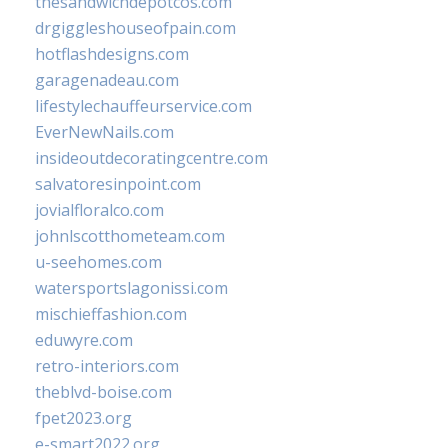
thesandwichdepotcos.com
drgiggleshouseofpain.com
hotflashdesigns.com
garagenadeau.com
lifestylechauffeurservice.com
EverNewNails.com
insideoutdecoratingcentre.com
salvatoresinpoint.com
jovialfloralco.com
johnlscotthometeam.com
u-seehomes.com
watersportslagonissi.com
mischieffashion.com
eduwyre.com
retro-interiors.com
theblvd-boise.com
fpet2023.org
e-smart2022.org