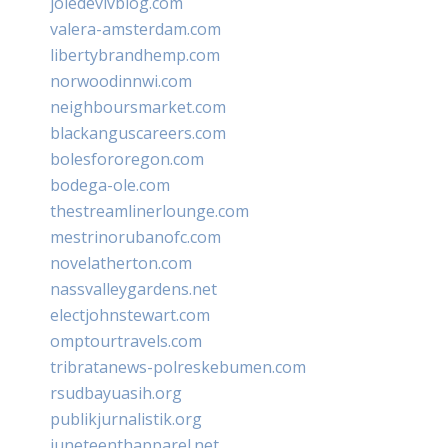
joiedevivblog.com
valera-amsterdam.com
libertybrandhemp.com
norwoodinnwi.com
neighboursmarket.com
blackanguscareers.com
bolesfororegon.com
bodega-ole.com
thestreamlinerlounge.com
mestrinorubanofc.com
novelatherton.com
nassvalleygardens.net
electjohnstewart.com
omptourtravels.com
tribratanews-polreskebumen.com
rsudbayuasih.org
publikjurnalistik.org
juneteenthapparel.net