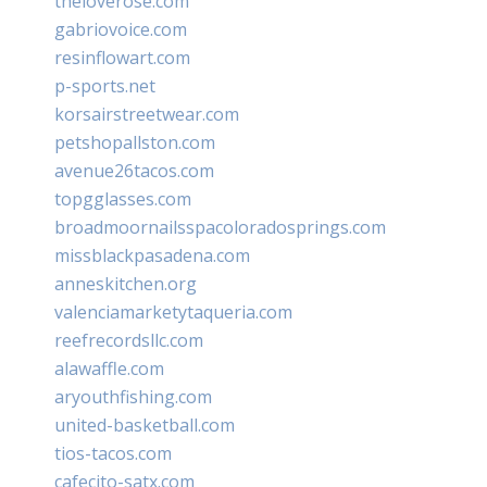
theloverose.com
gabriovoice.com
resinflowart.com
p-sports.net
korsairstreetwear.com
petshopallston.com
avenue26tacos.com
topgglasses.com
broadmoornailsspacoloradosprings.com
missblackpasadena.com
anneskitchen.org
valenciamarketytaqueria.com
reefrecordsllc.com
alawaffle.com
aryouthfishing.com
united-basketball.com
tios-tacos.com
cafecito-satx.com