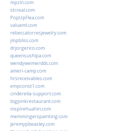
mpzin.com
stcreal.com
PopUpFlea.com
valueml.com
rebeccatorresjewelry.com
jmpbliss.com
drjorgerico.com
queensushipa.com
wendyweimerdds.com
ameri-camp.com
hrsreceivables.com
empconst1.com
cinderella-support.com
bigpinkrestaurant.com
inspirehuahin.com
memmingerspainting.com
jeremypbeasley.com