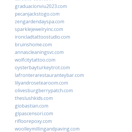
graduacionviu2023.com
pecanjackstogo.com
zengardendayspa.com
sparklejewelryinc.com
ironcladtattoostudio.com
bruinshome.com
annascleaningsvc.com
wolfcitytattoo.com
oysterbayturkeytrot.com
lafronterarestauranteybar.com
lilyandrosetearoom.com
olivesburgberrypatch.com
theslushkids.com
giobastian.com
glpascensori.com
rifloorepoxy.com
woolleymillingandpaving.com