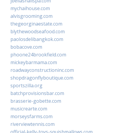
jbellasnailspa.com
mychaihouse.com
alvisgrooming.com
thegeorginaestate.com
blythewoodseafood.com
paolosdelibangkok.com
bobacove.com
phoone24brookfield.com
mickeybarmama.com
roadwayconstructioninc.com
shopdragonflyboutique.com
sportszilla.org
batchprovisionsbar.com
brasserie-gobette.com
musicrearte.com
morseysfarms.com
riverviewtennis.com
official-kelly-toys-squishmallows.com