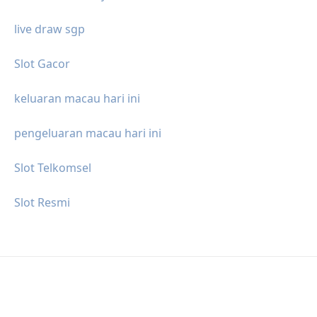
live draw sgp
Slot Gacor
keluaran macau hari ini
pengeluaran macau hari ini
Slot Telkomsel
Slot Resmi