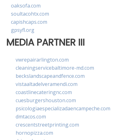
oaksofa.com
soultacohtx.com
capishcaps.com
gpsyfl.org
MEDIA PARTNER III
vwrepairarlington.com
cleaningservicebaltimore-md.com
beckslandscapeandfence.com
vistaaltadelveramendi.com
coastlinecateringnc.com
cuesburgershouston.com
psicologiaespecializadaencampeche.com
dmtacos.com
crescentstreetprinting.com
hornopizza.com