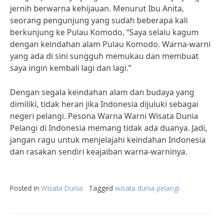
jernih berwarna kehijauan. Menurut Ibu Anita,
seorang pengunjung yang sudah beberapa kali
berkunjung ke Pulau Komodo, “Saya selalu kagum
dengan keindahan alam Pulau Komodo. Warna-warni
yang ada di sini sungguh memukau dan membuat
saya ingin kembali lagi dan lagi.”
Dengan segala keindahan alam dan budaya yang
dimiliki, tidak heran jika Indonesia dijuluki sebagai
negeri pelangi. Pesona Warna Warni Wisata Dunia
Pelangi di Indonesia memang tidak ada duanya. Jadi,
jangan ragu untuk menjelajahi keindahan Indonesia
dan rasakan sendiri keajaiban warna-warninya.
Posted in
Wisata Dunia
Tagged
wisata dunia pelangi