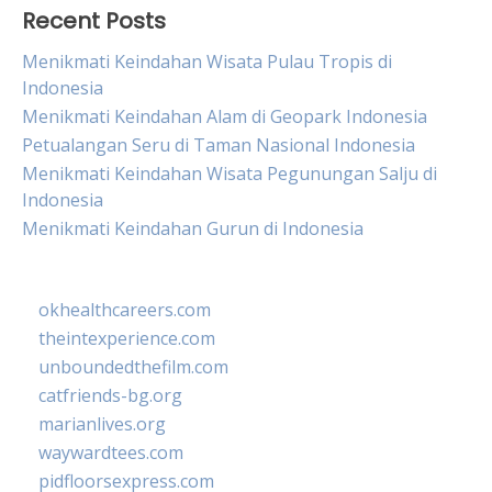
Recent Posts
Menikmati Keindahan Wisata Pulau Tropis di
Indonesia
Menikmati Keindahan Alam di Geopark Indonesia
Petualangan Seru di Taman Nasional Indonesia
Menikmati Keindahan Wisata Pegunungan Salju di
Indonesia
Menikmati Keindahan Gurun di Indonesia
okhealthcareers.com
theintexperience.com
unboundedthefilm.com
catfriends-bg.org
marianlives.org
waywardtees.com
pidfloorsexpress.com