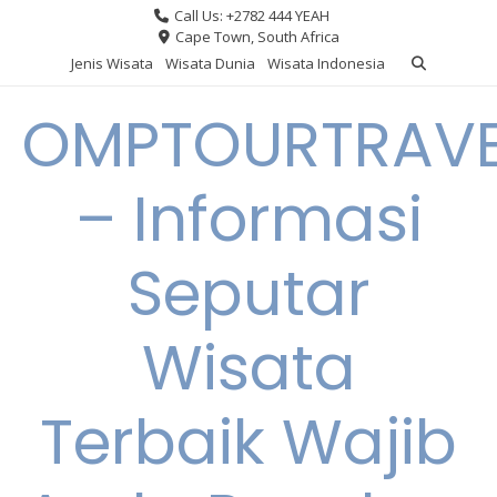
Skip
Call Us: +2782 444 YEAH
to
Cape Town, South Africa
content
Jenis Wisata
Wisata Dunia
Wisata Indonesia
OMPTOURTRAVE
– Informasi
Seputar
Wisata
Terbaik Wajib