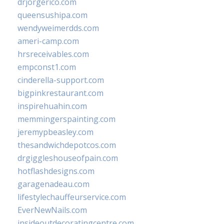
drjorgerico.com
queensushipa.com
wendyweimerdds.com
ameri-camp.com
hrsreceivables.com
empconst1.com
cinderella-support.com
bigpinkrestaurant.com
inspirehuahin.com
memmingerspainting.com
jeremypbeasley.com
thesandwichdepotcos.com
drgiggleshouseofpain.com
hotflashdesigns.com
garagenadeau.com
lifestylechauffeurservice.com
EverNewNails.com
insideoutdecoratingcentre.com