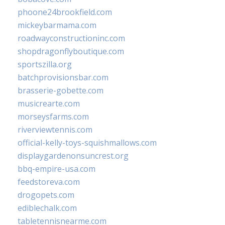
phoone24brookfield.com
mickeybarmama.com
roadwayconstructioninc.com
shopdragonflyboutique.com
sportszilla.org
batchprovisionsbar.com
brasserie-gobette.com
musicrearte.com
morseysfarms.com
riverviewtennis.com
official-kelly-toys-squishmallows.com
displaygardenonsuncrest.org
bbq-empire-usa.com
feedstoreva.com
drogopets.com
ediblechalk.com
tabletennisnearme.com