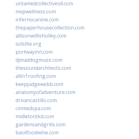
untamedcollectivesd.com
mxpwellness.com
infernocanine.com
thepaperhousecollection.com
allisonwillisholley.com
solslite.org
portwayinn.com
djmaddogmusic.com
thesoundarchitects.com
allin1roofing.com
keepjudgewebb.com
anatomyofadventure.com
drivancastillo.com
cmmedspa.com
midletontkd.com
gardensandgrills.com
basilfoodwine.com