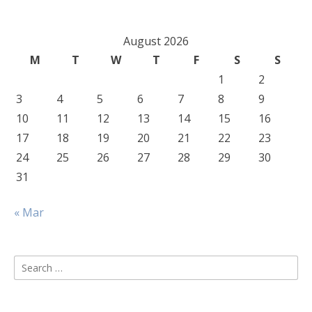
August 2026
M
T
W
T
F
S
S
1
2
3
4
5
6
7
8
9
10
11
12
13
14
15
16
17
18
19
20
21
22
23
24
25
26
27
28
29
30
31
« Mar
Search
for: