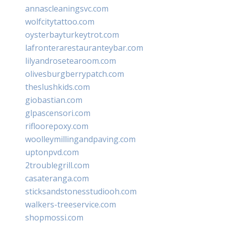
annascleaningsvc.com
wolfcitytattoo.com
oysterbayturkeytrot.com
lafronterarestauranteybar.com
lilyandrosetearoom.com
olivesburgberrypatch.com
theslushkids.com
giobastian.com
glpascensori.com
rifloorepoxy.com
woolleymillingandpaving.com
uptonpvd.com
2troublegrill.com
casateranga.com
sticksandstonesstudiooh.com
walkers-treeservice.com
shopmossi.com