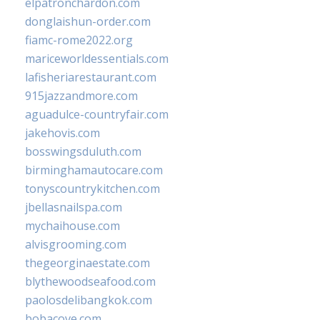
elpatronchardon.com
donglaishun-order.com
fiamc-rome2022.org
mariceworldessentials.com
lafisheriarestaurant.com
915jazzandmore.com
aguadulce-countryfair.com
jakehovis.com
bosswingsduluth.com
birminghamautocare.com
tonyscountrykitchen.com
jbellasnailspa.com
mychaihouse.com
alvisgrooming.com
thegeorginaestate.com
blythewoodseafood.com
paolosdelibangkok.com
bobacove.com