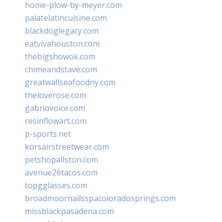
home-plow-by-meyer.com
palatelatincuisine.com
blackdoglegacy.com
eatvivahouston.com
thebigshowok.com
chimeandstave.com
greatwallseafoodny.com
theloverose.com
gabriovoice.com
resinflowart.com
p-sports.net
korsairstreetwear.com
petshopallston.com
avenue26tacos.com
topgglasses.com
broadmoornailsspacoloradosprings.com
missblackpasadena.com