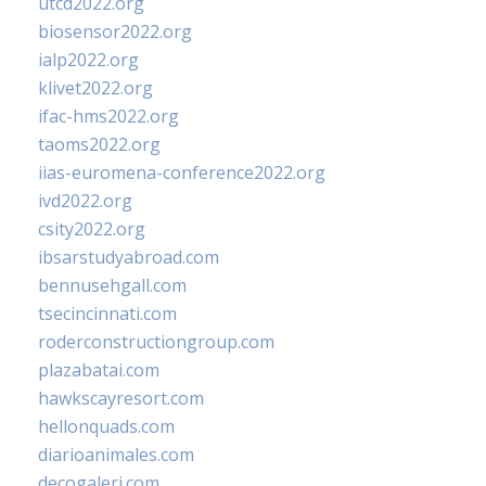
utcd2022.org
biosensor2022.org
ialp2022.org
klivet2022.org
ifac-hms2022.org
taoms2022.org
iias-euromena-conference2022.org
ivd2022.org
csity2022.org
ibsarstudyabroad.com
bennusehgall.com
tsecincinnati.com
roderconstructiongroup.com
plazabatai.com
hawkscayresort.com
hellonquads.com
diarioanimales.com
decogaleri.com