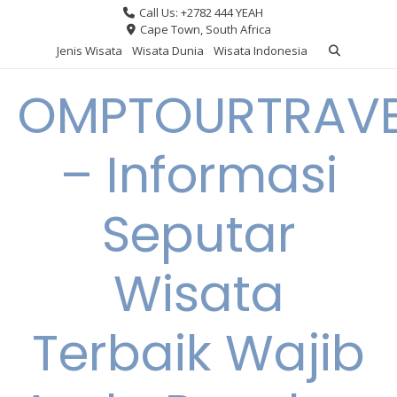
Skip
Call Us: +2782 444 YEAH
to
Cape Town, South Africa
content
Jenis Wisata
Wisata Dunia
Wisata Indonesia
OMPTOURTRAVE
– Informasi
Seputar
Wisata
Terbaik Wajib