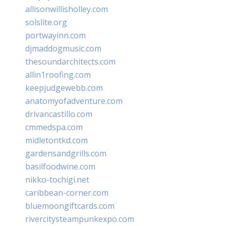
allisonwillisholley.com
solslite.org
portwayinn.com
djmaddogmusic.com
thesoundarchitects.com
allin1roofing.com
keepjudgewebb.com
anatomyofadventure.com
drivancastillo.com
cmmedspa.com
midletontkd.com
gardensandgrills.com
basilfoodwine.com
nikko-tochigi.net
caribbean-corner.com
bluemoongiftcards.com
rivercitysteampunkexpo.com