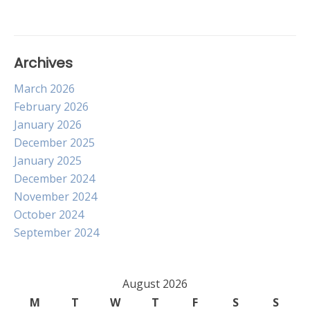
navigation
Archives
March 2026
February 2026
January 2026
December 2025
January 2025
December 2024
November 2024
October 2024
September 2024
August 2026
M
T
W
T
F
S
S