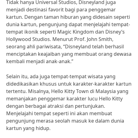
Tidak hanya Universal Studios, Disneyland juga
menjadi destinasi favorit bagi para penggemar
kartun. Dengan taman hiburan yang didesain seperti
dunia kartun, pengunjung dapat menjelajahi tempat-
tempat ikonik seperti Magic Kingdom dan Disney’s
Hollywood Studios. Menurut Prof. John Smith,
seorang ahli pariwisata, “Disneyland telah berhasil
menciptakan keajaiban yang membuat orang dewasa
kembali menjadi anak-anak.”
Selain itu, ada juga tempat-tempat wisata yang
didedikasikan khusus untuk karakter-karakter kartun
tertentu. Misalnya, Hello Kitty Town di Malaysia yang
memanjakan penggemar karakter lucu Hello Kitty
dengan berbagai atraksi dan pertunjukan.
Menjelajahi tempat seperti ini akan membuat
pengunjung merasa seolah masuk ke dalam dunia
kartun yang hidup.