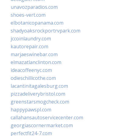
unavozparadios.com
shoes-vert.com
elbotanicopanama.com
shadyoaksrockportrvpark.com
jccoinlaundry.com
kautorepair.com
marjaeswinebar.com
elmazatlanclinton.com
ideacoffeenyc.com
odieschillicothe.com
lacantinitagalesburg.com
pizzadeliverybristol.com
greenstarsmogcheck.com
happypawspl.com
callahansautoservicecenter.com
georgiascornermarket.com
perfectfit24-7.com