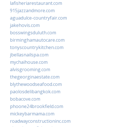
lafisheriarestaurant.com
915jazzandmore.com
aguadulce-countryfair.com
jakehovis.com
bosswingsduluth.com
birminghamautocare.com
tonyscountrykitchen.com
jbellasnailspa.com
mychaihouse.com
alvisgrooming.com
thegeorginaestate.com
blythewoodseafood.com
paolosdelibangkok.com
bobacove.com
phoone24brookfield.com
mickeybarmama.com
roadwayconstructioninc.com