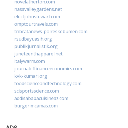
novelatherton.com
nassvalleygardens.net
electjohnstewart.com
omptourtravels.com
tribratanews-polreskebumen.com
rsudbayuasih.org
publikjurnalistik.org
juneteenthapparel.net
italywarm.com
journaloffinanceeconomics.com
kvk-kumari.org
foodscienceandtechnology.com
scisportsscience.com
addisababacuisineaz.com
burgerimcamas.com
ADS