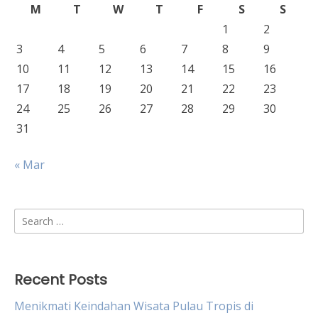
M
T
W
T
F
S
S
1
2
3
4
5
6
7
8
9
10
11
12
13
14
15
16
17
18
19
20
21
22
23
24
25
26
27
28
29
30
31
« Mar
Search
for:
Recent Posts
Menikmati Keindahan Wisata Pulau Tropis di