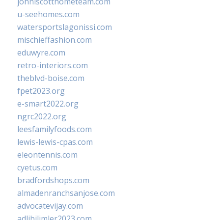
johnlscotthometeam.com
u-seehomes.com
watersportslagonissi.com
mischieffashion.com
eduwyre.com
retro-interiors.com
theblvd-boise.com
fpet2023.org
e-smart2022.org
ngrc2022.org
leesfamilyfoods.com
lewis-lewis-cpas.com
eleontennis.com
cyetus.com
bradfordshops.com
almadenranchsanjose.com
advocatevijay.com
adlibilimler2023.com