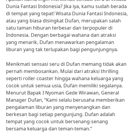
Dunia Fantasi Indonesia? Jika iya, kamu sudah berada
di tempat yang tepat! Wisata Dunia Fantasi Indonesia,
atau yang biasa disingkat Dufan, merupakan salah
satu taman hiburan terbesar dan terpopuler di
Indonesia. Dengan berbagai wahana dan atraksi
yang menarik, Dufan menawarkan pengalaman
liburan yang tak terlupakan bagi pengunjungnya.
Menikmati sensasi seru di Dufan memang tidak akan
pernah membosankan. Mulai dari atraksi thrilling
seperti roller coaster hingga wahana keluarga yang
cocok untuk semua usia, Dufan memiliki segalanya.
Menurut Bapak I Nyoman Gede Wirawan, General
Manager Dufan, “Kami selalu berusaha memberikan
pengalaman liburan yang menyenangkan dan
berkesan bagi setiap pengunjung. Dufan adalah
tempat yang cocok untuk bersenang-senang
bersama keluarga dan teman-teman.”