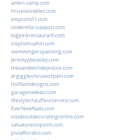
ameri-camp.com
hrsreceivables.com
empconst1.com
cinderella-support.com
bigpinkrestaurant.com
inspirehuahin.com
memmingerspainting.com
jeremypbeasley.com
thesandwichdepotcos.com
drgiggleshouseofpain.com
hotflashdesigns.com
garagenadeau.com
lifestylechauffeurservice.com
EverNewNails.com
insideoutdecoratingcentre.com
salvatoresinpoint.com
jovialfloralco.com