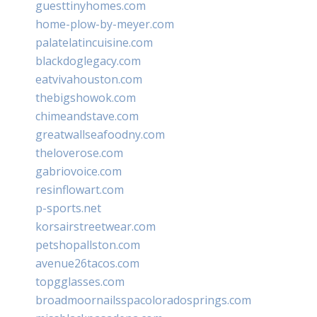
guesttinyhomes.com
home-plow-by-meyer.com
palatelatincuisine.com
blackdoglegacy.com
eatvivahouston.com
thebigshowok.com
chimeandstave.com
greatwallseafoodny.com
theloverose.com
gabriovoice.com
resinflowart.com
p-sports.net
korsairstreetwear.com
petshopallston.com
avenue26tacos.com
topgglasses.com
broadmoornailsspacoloradosprings.com