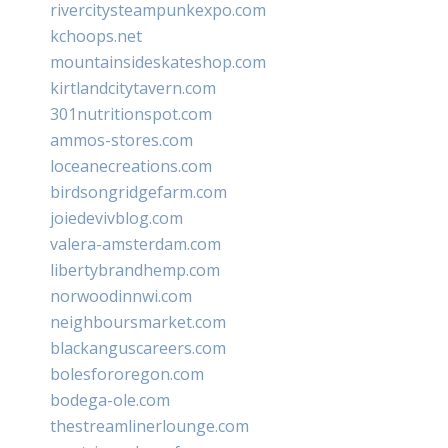
rivercitysteampunkexpo.com
kchoops.net
mountainsideskateshop.com
kirtlandcitytavern.com
301nutritionspot.com
ammos-stores.com
loceanecreations.com
birdsongridgefarm.com
joiedevivblog.com
valera-amsterdam.com
libertybrandhemp.com
norwoodinnwi.com
neighboursmarket.com
blackanguscareers.com
bolesfororegon.com
bodega-ole.com
thestreamlinerlounge.com