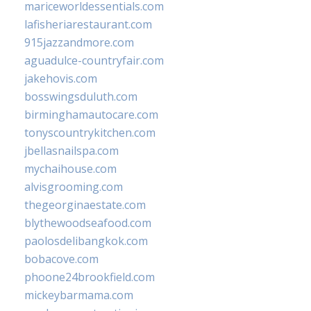
mariceworldessentials.com
lafisheriarestaurant.com
915jazzandmore.com
aguadulce-countryfair.com
jakehovis.com
bosswingsduluth.com
birminghamautocare.com
tonyscountrykitchen.com
jbellasnailspa.com
mychaihouse.com
alvisgrooming.com
thegeorginaestate.com
blythewoodseafood.com
paolosdelibangkok.com
bobacove.com
phoone24brookfield.com
mickeybarmama.com