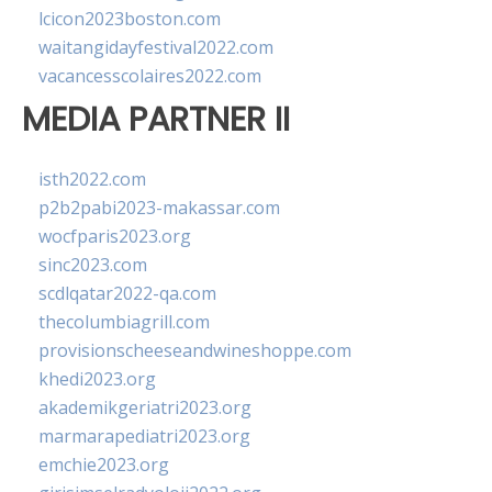
lcicon2023boston.com
waitangidayfestival2022.com
vacancesscolaires2022.com
MEDIA PARTNER II
isth2022.com
p2b2pabi2023-makassar.com
wocfparis2023.org
sinc2023.com
scdlqatar2022-qa.com
thecolumbiagrill.com
provisionscheeseandwineshoppe.com
khedi2023.org
akademikgeriatri2023.org
marmarapediatri2023.org
emchie2023.org