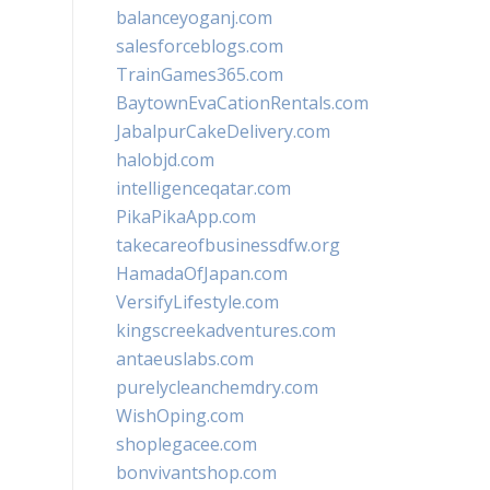
balanceyoganj.com
salesforceblogs.com
TrainGames365.com
BaytownEvaCationRentals.com
JabalpurCakeDelivery.com
halobjd.com
intelligenceqatar.com
PikaPikaApp.com
takecareofbusinessdfw.org
HamadaOfJapan.com
VersifyLifestyle.com
kingscreekadventures.com
antaeuslabs.com
purelycleanchemdry.com
WishOping.com
shoplegacee.com
bonvivantshop.com