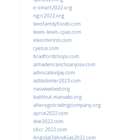
e-smart2022.org
ngrc2022.org
leesfamilyfoods.com
lewis-lewis-cpas.com
eleontennis.com
cyetus.com
bradfordshops.com
almadenranchsanjose.com
advocatevijay.com
adlibilimler2023.com
naswwebed.org
balithut-manado.org
alteregotradingcompany.org
aprce2022.com
ibie2022.com
sbcc-2022.com
AngolaOilAndGas2022.com