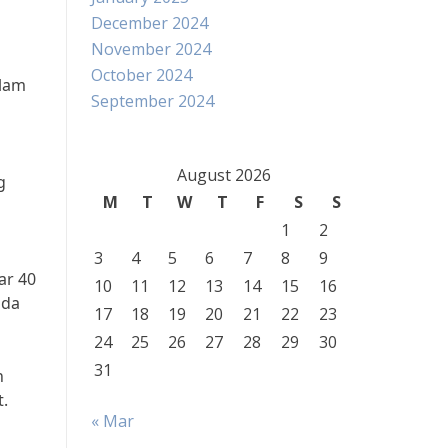
December 2024
November 2024
October 2024
alam
September 2024
u
August 2026
g
M
T
W
T
F
S
S
1
2
3
4
5
6
7
8
9
ar 40
10
11
12
13
14
15
16
nda
17
18
19
20
21
22
23
24
25
26
27
28
29
30
31
n
.
« Mar