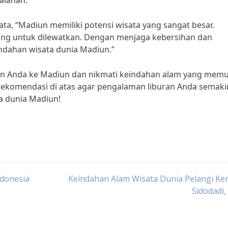
alanan.
a, “Madiun memiliki potensi wisata yang sangat besar.
ng untuk dilewatkan. Dengan menjaga kebersihan dan
eindahan wisata dunia Madiun.”
uran Anda ke Madiun dan nikmati keindahan alam yang mem
n rekomendasi di atas agar pengalaman liburan Anda semaki
a dunia Madiun!
ndonesia
Keindahan Alam Wisata Dunia Pelangi Ke
Sidodadi, 