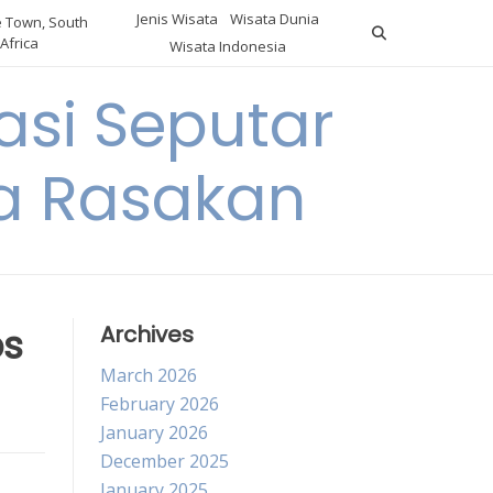
Jenis Wisata
Wisata Dunia
 Town, South
Africa
Wisata Indonesia
si Seputar
da Rasakan
ps
Archives
March 2026
February 2026
January 2026
December 2025
January 2025