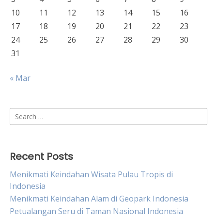
10
11
12
13
14
15
16
17
18
19
20
21
22
23
24
25
26
27
28
29
30
31
« Mar
Search
for:
Recent Posts
Menikmati Keindahan Wisata Pulau Tropis di
Indonesia
Menikmati Keindahan Alam di Geopark Indonesia
Petualangan Seru di Taman Nasional Indonesia