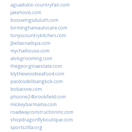
aguadulce-countryfair.com
jakehovis.com
bosswingsduluth.com
birminghamautocare.com
tonyscountrykitchen.com
jbellasnailspa.com
mychaihouse.com
alvisgrooming.com
thegeorginaestate.com
blythewoodseafood.com
paolosdelibangkok.com
bobacove.com
phoone24brookfield.com
mickeybarmama.com
roadwayconstructioninc.com
shopdragonflyboutique.com
sportszilla.org