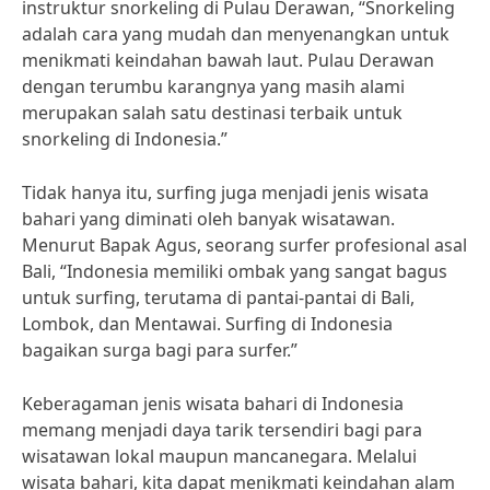
instruktur snorkeling di Pulau Derawan, “Snorkeling
adalah cara yang mudah dan menyenangkan untuk
menikmati keindahan bawah laut. Pulau Derawan
dengan terumbu karangnya yang masih alami
merupakan salah satu destinasi terbaik untuk
snorkeling di Indonesia.”
Tidak hanya itu, surfing juga menjadi jenis wisata
bahari yang diminati oleh banyak wisatawan.
Menurut Bapak Agus, seorang surfer profesional asal
Bali, “Indonesia memiliki ombak yang sangat bagus
untuk surfing, terutama di pantai-pantai di Bali,
Lombok, dan Mentawai. Surfing di Indonesia
bagaikan surga bagi para surfer.”
Keberagaman jenis wisata bahari di Indonesia
memang menjadi daya tarik tersendiri bagi para
wisatawan lokal maupun mancanegara. Melalui
wisata bahari, kita dapat menikmati keindahan alam