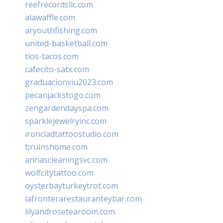
reefrecordsllc.com
alawaffle.com
aryouthfishing.com
united-basketball.com
tios-tacos.com
cafecito-satx.com
graduacionviu2023.com
pecanjackstogo.com
zengardendayspa.com
sparklejewelryinc.com
ironcladtattoostudio.com
bruinshome.com
annascleaningsvc.com
wolfcitytattoo.com
oysterbayturkeytrot.com
lafronterarestauranteybar.com
lilyandrosetearoom.com