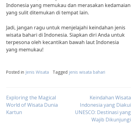
Indonesia yang memukau dan merasakan kedamaian
yang sulit ditemukan di tempat lain.
Jadi, jangan ragu untuk menjelajahi keindahan jenis
wisata bahari di Indonesia. Siapkan diri Anda untuk
terpesona oleh kecantikan bawah laut Indonesia
yang memukau!
Posted in
Jenis Wisata
Tagged
jenis wisata bahari
Post
Exploring the Magical
Keindahan Wisata
World of Wisata Dunia
Indonesia yang Diakui
Kartun
UNESCO: Destinasi yang
navigation
Wajib Dikunjungi