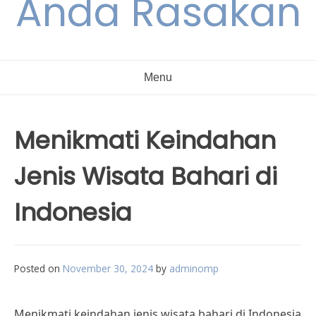
Anda Rasakan
Menu
Menikmati Keindahan
Jenis Wisata Bahari di
Indonesia
Posted on
November 30, 2024
by
adminomp
Menikmati keindahan jenis wisata bahari di Indonesia