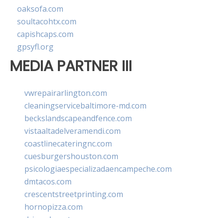
oaksofa.com
soultacohtx.com
capishcaps.com
gpsyfl.org
MEDIA PARTNER III
vwrepairarlington.com
cleaningservicebaltimore-md.com
beckslandscapeandfence.com
vistaaltadelveramendi.com
coastlinecateringnc.com
cuesburgershouston.com
psicologiaespecializadaencampeche.com
dmtacos.com
crescentstreetprinting.com
hornopizza.com