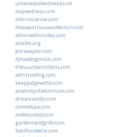
untamedcollectivesd.com
mxpwellness.com
infernocanine.com
thepaperhousecollection.com
allisonwillisholley.com
solslite.org
portwayinn.com
djmaddogmusic.com
thesoundarchitects.com
allin1roofing.com
keepjudgewebb.com
anatomyofadventure.com
drivancastillo.com
cmmedspa.com
midletontkd.com
gardensandgrills.com
basilfoodwine.com