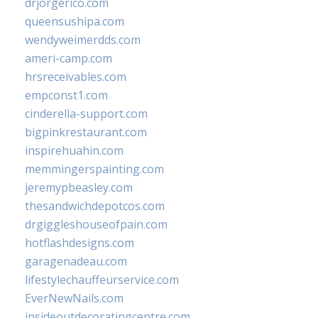
drjorgerico.com
queensushipa.com
wendyweimerdds.com
ameri-camp.com
hrsreceivables.com
empconst1.com
cinderella-support.com
bigpinkrestaurant.com
inspirehuahin.com
memmingerspainting.com
jeremypbeasley.com
thesandwichdepotcos.com
drgiggleshouseofpain.com
hotflashdesigns.com
garagenadeau.com
lifestylechauffeurservice.com
EverNewNails.com
insideoutdecoratingcentre.com