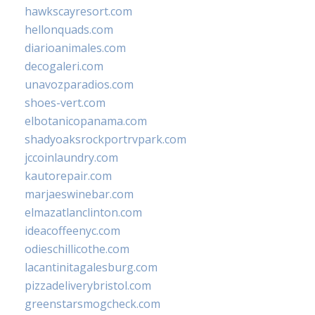
hawkscayresort.com
hellonquads.com
diarioanimales.com
decogaleri.com
unavozparadios.com
shoes-vert.com
elbotanicopanama.com
shadyoaksrockportrvpark.com
jccoinlaundry.com
kautorepair.com
marjaeswinebar.com
elmazatlanclinton.com
ideacoffeenyc.com
odieschillicothe.com
lacantinitagalesburg.com
pizzadeliverybristol.com
greenstarsmogcheck.com