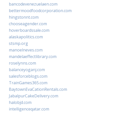
bancodevenezuelaen.com
bettermoodfoodcorporation.com
hingstonnt.com
chooseagender.com
hoverboardssale.com
alaskapolitics.com
stsmp.org
manoelneves.com
mandelaeffectlibrary.com
roselynns.com
balanceyoganj.com
salesforceblogs.com
TrainGames365.com
BaytownEvaCationRentals.com
JabalpurCakeDelivery.com
halobjd.com
intelligenceqatar.com