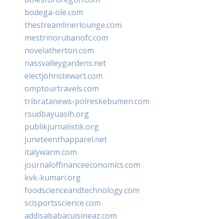
bodega-ole.com
thestreamlinerlounge.com
mestrinorubanofc.com
novelatherton.com
nassvalleygardens.net
electjohnstewart.com
omptourtravels.com
tribratanews-polreskebumen.com
rsudbayuasih.org
publikjurnalistik.org
juneteenthapparel.net
italywarm.com
journaloffinanceeconomics.com
kvk-kumari.org
foodscienceandtechnology.com
scisportsscience.com
addisababacuisineaz.com