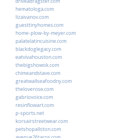
driveadragster.com
hematologa.com
lizaivanov.com
guesttinyhomes.com
home-plow-by-meyer.com
palatelatincuisine.com
blackdoglegacy.com
eatvivahouston.com
thebigshowok.com
chimeandstave.com
greatwallseafoodny.com
theloverose.com
gabriovoice.com
resinflowart.com
p-sports.net
korsairstreetwear.com
petshopallston.com
avenue26tacos.com