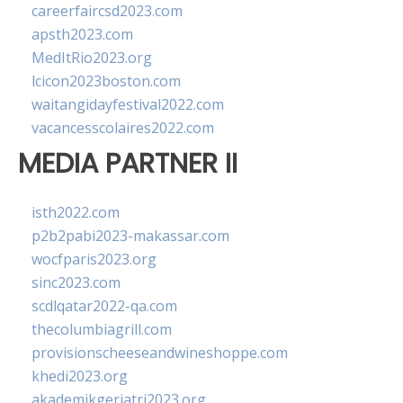
careerfaircsd2023.com
apsth2023.com
MedItRio2023.org
lcicon2023boston.com
waitangidayfestival2022.com
vacancesscolaires2022.com
MEDIA PARTNER II
isth2022.com
p2b2pabi2023-makassar.com
wocfparis2023.org
sinc2023.com
scdlqatar2022-qa.com
thecolumbiagrill.com
provisionscheeseandwineshoppe.com
khedi2023.org
akademikgeriatri2023.org