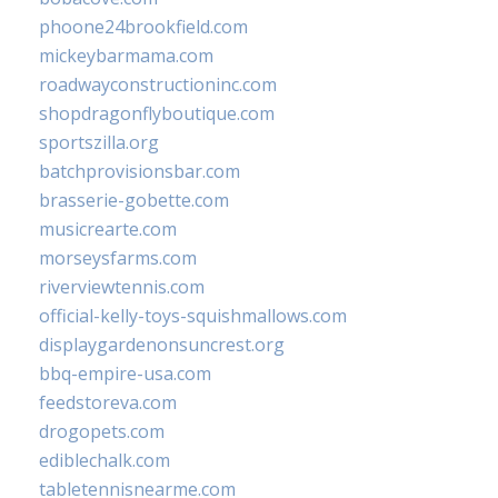
phoone24brookfield.com
mickeybarmama.com
roadwayconstructioninc.com
shopdragonflyboutique.com
sportszilla.org
batchprovisionsbar.com
brasserie-gobette.com
musicrearte.com
morseysfarms.com
riverviewtennis.com
official-kelly-toys-squishmallows.com
displaygardenonsuncrest.org
bbq-empire-usa.com
feedstoreva.com
drogopets.com
ediblechalk.com
tabletennisnearme.com