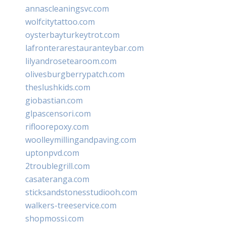
annascleaningsvc.com
wolfcitytattoo.com
oysterbayturkeytrot.com
lafronterarestauranteybar.com
lilyandrosetearoom.com
olivesburgberrypatch.com
theslushkids.com
giobastian.com
glpascensori.com
rifloorepoxy.com
woolleymillingandpaving.com
uptonpvd.com
2troublegrill.com
casateranga.com
sticksandstonesstudiooh.com
walkers-treeservice.com
shopmossi.com