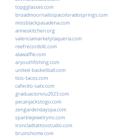
topgglasses.com
broadmoornailsspacoloradosprings.com
missblackpasadena.com
anneskitchen.org
valenciamarketytaqueria.com
reefrecordsllc.com
alawaffle.com
aryouthfishing.com
united-basketball.com
tios-tacos.com
cafecito-satx.com
graduacionviu2023.com
pecanjackstogo.com
zengardendayspa.com
sparklejewelryinc.com
ironcladtattoostudio.com
bruinshome.com