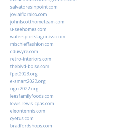
salvatoresinpoint.com
jovialfloralco.com
johnlscotthometeam.com
u-seehomes.com
watersportslagonissi.com
mischieffashion.com
eduwyre.com
retro-interiors.com
theblvd-boise.com
fpet2023.org
e-smart2022.org
ngrc2022.org
leesfamilyfoods.com
lewis-lewis-cpas.com
eleontennis.com
cyetus.com
bradfordshops.com