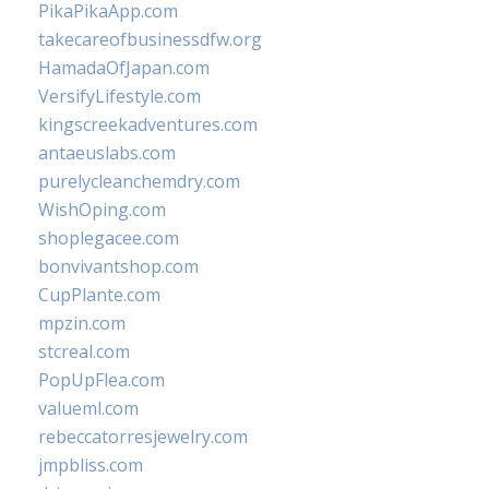
PikaPikaApp.com
takecareofbusinessdfw.org
HamadaOfJapan.com
VersifyLifestyle.com
kingscreekadventures.com
antaeuslabs.com
purelycleanchemdry.com
WishOping.com
shoplegacee.com
bonvivantshop.com
CupPlante.com
mpzin.com
stcreal.com
PopUpFlea.com
valueml.com
rebeccatorresjewelry.com
jmpbliss.com