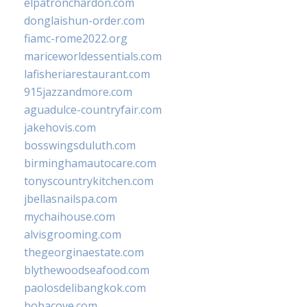
elpatronchardon.com
donglaishun-order.com
fiamc-rome2022.org
mariceworldessentials.com
lafisheriarestaurant.com
915jazzandmore.com
aguadulce-countryfair.com
jakehovis.com
bosswingsduluth.com
birminghamautocare.com
tonyscountrykitchen.com
jbellasnailspa.com
mychaihouse.com
alvisgrooming.com
thegeorginaestate.com
blythewoodseafood.com
paolosdelibangkok.com
bobacove.com