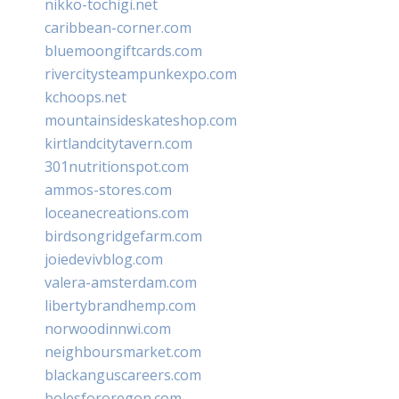
nikko-tochigi.net
caribbean-corner.com
bluemoongiftcards.com
rivercitysteampunkexpo.com
kchoops.net
mountainsideskateshop.com
kirtlandcitytavern.com
301nutritionspot.com
ammos-stores.com
loceanecreations.com
birdsongridgefarm.com
joiedevivblog.com
valera-amsterdam.com
libertybrandhemp.com
norwoodinnwi.com
neighboursmarket.com
blackanguscareers.com
bolesfororegon.com