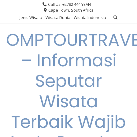
Skip
Call Us: +2782 444 YEAH
to
Cape Town, South Africa
content
Jenis Wisata
Wisata Dunia
Wisata Indonesia
OMPTOURTRAVE
– Informasi
Seputar
Wisata
Terbaik Wajib