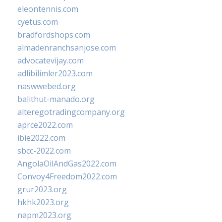
eleontennis.com
cyetus.com
bradfordshops.com
almadenranchsanjose.com
advocatevijay.com
adlibilimler2023.com
naswwebed.org
balithut-manado.org
alteregotradingcompany.org
aprce2022.com
ibie2022.com
sbcc-2022.com
AngolaOilAndGas2022.com
Convoy4Freedom2022.com
grur2023.org
hkhk2023.org
napm2023.org