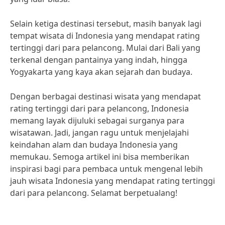
Selain ketiga destinasi tersebut, masih banyak lagi
tempat wisata di Indonesia yang mendapat rating
tertinggi dari para pelancong. Mulai dari Bali yang
terkenal dengan pantainya yang indah, hingga
Yogyakarta yang kaya akan sejarah dan budaya.
Dengan berbagai destinasi wisata yang mendapat
rating tertinggi dari para pelancong, Indonesia
memang layak dijuluki sebagai surganya para
wisatawan. Jadi, jangan ragu untuk menjelajahi
keindahan alam dan budaya Indonesia yang
memukau. Semoga artikel ini bisa memberikan
inspirasi bagi para pembaca untuk mengenal lebih
jauh wisata Indonesia yang mendapat rating tertinggi
dari para pelancong. Selamat berpetualang!