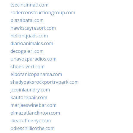
tsecincinnati.com
roderconstructiongroup.com
plazabatai.com
hawkscayresort.com
hellonquads.com
diarioanimales.com
decogaleri.com
unavozparadios.com
shoes-vert.com
elbotanicopanama.com
shadyoaksrockportrvpark.com
jccoinlaundry.com
kautorepair.com
marjaeswinebar.com
elmazatlanclinton.com
ideacoffeenyc.com
odieschillicothe.com