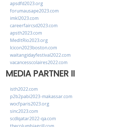
apsdfd2023.org
forumausape2023.com
imkl2023.com
careerfaircsd2023.com
apsth2023.com
MedItRio2023.org
lcicon2023boston.com
waitangidayfestival2022.com
vacancesscolaires2022.com
MEDIA PARTNER II
isth2022.com
p2b2pabi2023-makassar.com
wocfparis2023.org
sinc2023.com
scdlqatar2022-qa.com
thecolumbiagrill.com