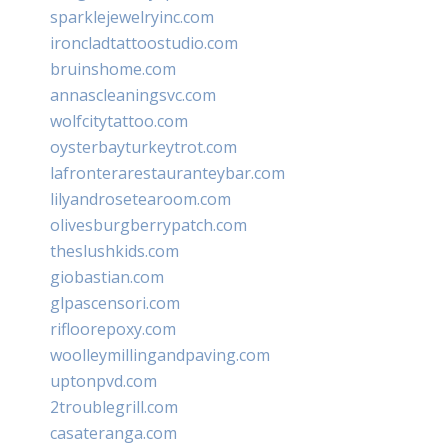
sparklejewelryinc.com
ironcladtattoostudio.com
bruinshome.com
annascleaningsvc.com
wolfcitytattoo.com
oysterbayturkeytrot.com
lafronterarestauranteybar.com
lilyandrosetearoom.com
olivesburgberrypatch.com
theslushkids.com
giobastian.com
glpascensori.com
rifloorepoxy.com
woolleymillingandpaving.com
uptonpvd.com
2troublegrill.com
casateranga.com