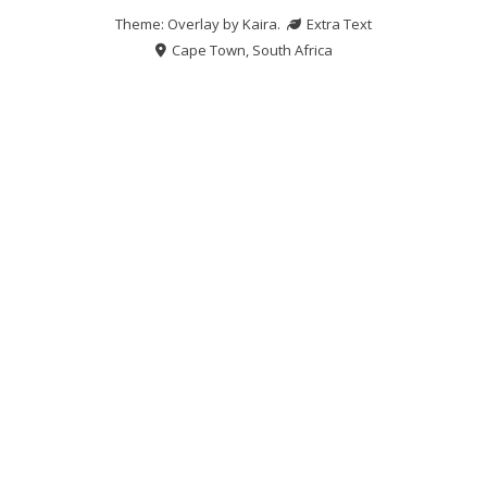
Theme: Overlay by
Kaira
.
Extra Text
Cape Town, South Africa