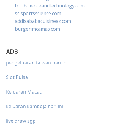
foodscienceandtechnology.com
scisportsscience.com
addisababacuisineaz.com
burgerimcamas.com
ADS
pengeluaran taiwan hari ini
Slot Pulsa
Keluaran Macau
keluaran kamboja hari ini
live draw sgp