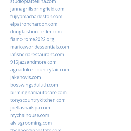
studiopiattellina.com
jannagrillspringfield.com
fujiyamacharleston.com
elpatronchardon.com
donglaishun-order.com
fiamc-rome2022.org
mariceworldessentials.com
lafisheriarestaurant.com
915jazzandmore.com
aguadulce-countryfair.com
jakehovis.com
bosswingsduluth.com
birminghamautocare.com
tonyscountrykitchen.com
jbellasnailspa.com
mychaihouse.com
alvisgrooming.com
thegeorginaestate.com