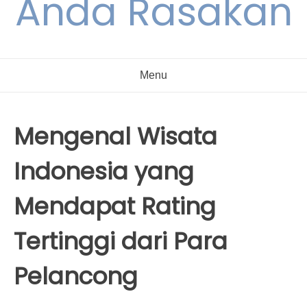
Anda Rasakan
Menu
Mengenal Wisata
Indonesia yang
Mendapat Rating
Tertinggi dari Para
Pelancong