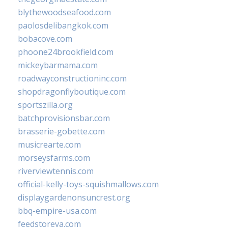
blythewoodseafood.com
paolosdelibangkok.com
bobacove.com
phoone24brookfield.com
mickeybarmama.com
roadwayconstructioninc.com
shopdragonflyboutique.com
sportszilla.org
batchprovisionsbar.com
brasserie-gobette.com
musicrearte.com
morseysfarms.com
riverviewtennis.com
official-kelly-toys-squishmallows.com
displaygardenonsuncrest.org
bbq-empire-usa.com
feedstoreva.com