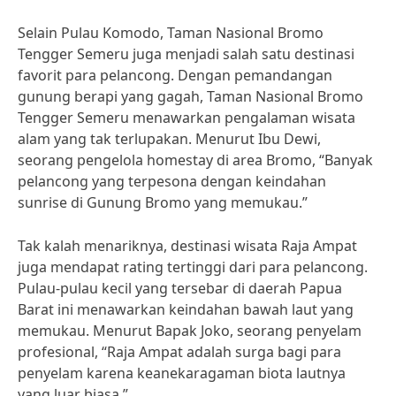
Selain Pulau Komodo, Taman Nasional Bromo
Tengger Semeru juga menjadi salah satu destinasi
favorit para pelancong. Dengan pemandangan
gunung berapi yang gagah, Taman Nasional Bromo
Tengger Semeru menawarkan pengalaman wisata
alam yang tak terlupakan. Menurut Ibu Dewi,
seorang pengelola homestay di area Bromo, “Banyak
pelancong yang terpesona dengan keindahan
sunrise di Gunung Bromo yang memukau.”
Tak kalah menariknya, destinasi wisata Raja Ampat
juga mendapat rating tertinggi dari para pelancong.
Pulau-pulau kecil yang tersebar di daerah Papua
Barat ini menawarkan keindahan bawah laut yang
memukau. Menurut Bapak Joko, seorang penyelam
profesional, “Raja Ampat adalah surga bagi para
penyelam karena keanekaragaman biota lautnya
yang luar biasa.”