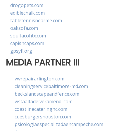
drogopets.com
ediblechalk.com
tabletennisnearme.com
oaksofa.com
soultacohtx.com
capishcaps.com
gpsyfl.org
MEDIA PARTNER III
vwrepairarlington.com
cleaningservicebaltimore-md.com
beckslandscapeandfence.com
vistaaltadelveramendi.com
coastlinecateringnc.com
cuesburgershouston.com
psicologiaespecializadaencampeche.com