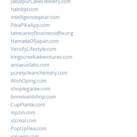
JabalpurCakeDelivery.com
halobjd.com
intelligenceqatar.com
PikaPikaApp.com
takecareofbusinessdfw.org
HamadaOfJapan.com
VersifyLifestyle.com
kingscreekadventures.com
antaeuslabs.com
purelycleanchemdry.com
WishOping.com
shoplegacee.com
bonvivantshop.com
CupPlante.com
mpzin.com
stcreal.com
PopUpFlea.com
valueml.com