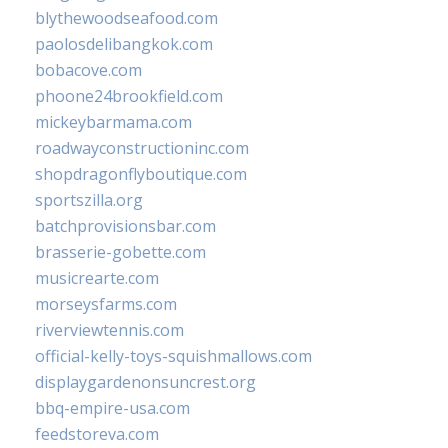
blythewoodseafood.com
paolosdelibangkok.com
bobacove.com
phoone24brookfield.com
mickeybarmama.com
roadwayconstructioninc.com
shopdragonflyboutique.com
sportszilla.org
batchprovisionsbar.com
brasserie-gobette.com
musicrearte.com
morseysfarms.com
riverviewtennis.com
official-kelly-toys-squishmallows.com
displaygardenonsuncrest.org
bbq-empire-usa.com
feedstoreva.com