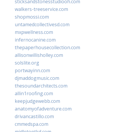
sticksandstonesstudiooh.com
walkers-treeservice.com
shopmossi.com
untamedcollectivesd.com
mxpwellness.com
infernocanine.com
thepaperhousecollection.com
allisonwillisholley.com
solslite.org
portwayinn.com
djmaddogmusic.com
thesoundarchitects.com
allin1roofing.com
keepjudgewebb.com
anatomyofadventure.com
drivancastillo.com
cmmedspa.com
midletontkd.com