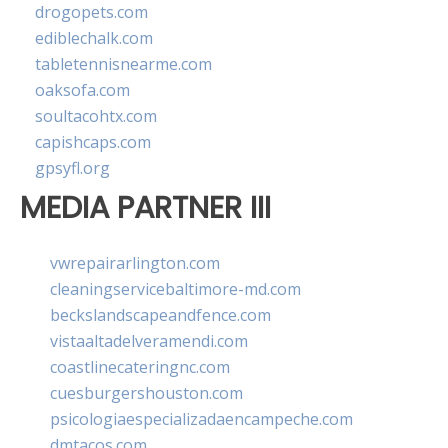
drogopets.com
ediblechalk.com
tabletennisnearme.com
oaksofa.com
soultacohtx.com
capishcaps.com
gpsyfl.org
MEDIA PARTNER III
vwrepairarlington.com
cleaningservicebaltimore-md.com
beckslandscapeandfence.com
vistaaltadelveramendi.com
coastlinecateringnc.com
cuesburgershouston.com
psicologiaespecializadaencampeche.com
dmtacos.com