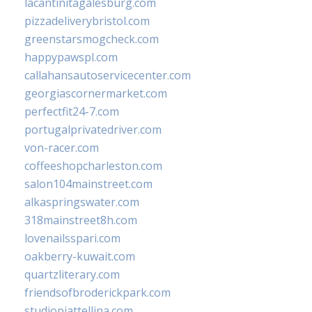
lacantinitagalesburg.com
pizzadeliverybristol.com
greenstarsmogcheck.com
happypawspl.com
callahansautoservicecenter.com
georgiascornermarket.com
perfectfit24-7.com
portugalprivatedriver.com
von-racer.com
coffeeshopcharleston.com
salon104mainstreet.com
alkaspringswater.com
318mainstreet8h.com
lovenailsspari.com
oakberry-kuwait.com
quartzliterary.com
friendsofbroderickpark.com
studiopiattellina.com