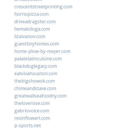
crescentstreetprinting.com
hornopizza.com
driveadragster.com
hematologa.com
lizaivanov.com
guesttinyhomes.com
home-plow-by-meyer.com
palatelatincuisine.com
blackdoglegacy.com
eatvivahouston.com
thebigshowok.com
chimeandstave.com
greatwallseafoodny.com
theloverose.com
gabriovoice.com
resinflowart.com
p-sports.net