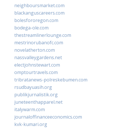
neighboursmarket.com
blackanguscareers.com
bolesfororegon.com
bodega-ole.com
thestreamlinerlounge.com
mestrinorubanofc.com
novelatherton.com
nassvalleygardens.net
electjohnstewart.com
omptourtravels.com
tribratanews-polreskebumen.com
rsudbayuasih.org
publikjurnalistik.org
juneteenthapparel.net
italywarm.com
journaloffinanceeconomics.com
kvk-kumari.org