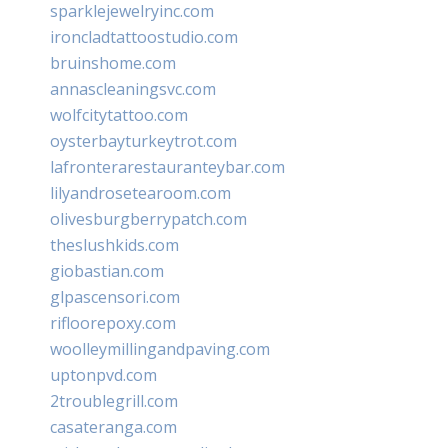
sparklejewelryinc.com
ironcladtattoostudio.com
bruinshome.com
annascleaningsvc.com
wolfcitytattoo.com
oysterbayturkeytrot.com
lafronterarestauranteybar.com
lilyandrosetearoom.com
olivesburgberrypatch.com
theslushkids.com
giobastian.com
glpascensori.com
rifloorepoxy.com
woolleymillingandpaving.com
uptonpvd.com
2troublegrill.com
casateranga.com