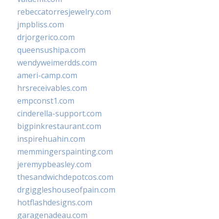
rebeccatorresjewelry.com
jmpbliss.com
drjorgerico.com
queensushipa.com
wendyweimerdds.com
ameri-camp.com
hrsreceivables.com
empconst1.com
cinderella-support.com
bigpinkrestaurant.com
inspirehuahin.com
memmingerspainting.com
jeremypbeasley.com
thesandwichdepotcos.com
drgiggleshouseofpain.com
hotflashdesigns.com
garagenadeau.com