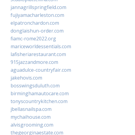
jannagrillspringfield.com
fujiyamacharleston.com
elpatronchardon.com
donglaishun-order.com
fiamc-rome2022.org
mariceworldessentials.com
lafisheriarestaurant.com
915jazzandmore.com
aguadulce-countryfair.com
jakehovis.com
bosswingsduluth.com
birminghamautocare.com
tonyscountrykitchen.com
jbellasnailspa.com
mychaihouse.com
alvisgrooming.com
thegeorginaestate.com