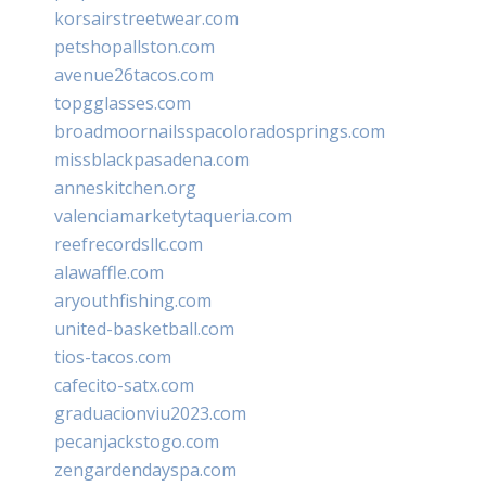
korsairstreetwear.com
petshopallston.com
avenue26tacos.com
topgglasses.com
broadmoornailsspacoloradosprings.com
missblackpasadena.com
anneskitchen.org
valenciamarketytaqueria.com
reefrecordsllc.com
alawaffle.com
aryouthfishing.com
united-basketball.com
tios-tacos.com
cafecito-satx.com
graduacionviu2023.com
pecanjackstogo.com
zengardendayspa.com