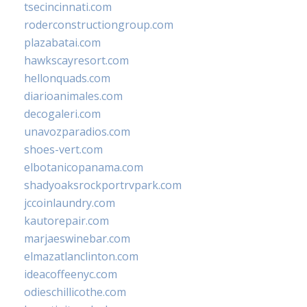
tsecincinnati.com
roderconstructiongroup.com
plazabatai.com
hawkscayresort.com
hellonquads.com
diarioanimales.com
decogaleri.com
unavozparadios.com
shoes-vert.com
elbotanicopanama.com
shadyoaksrockportrvpark.com
jccoinlaundry.com
kautorepair.com
marjaeswinebar.com
elmazatlanclinton.com
ideacoffeenyc.com
odieschillicothe.com