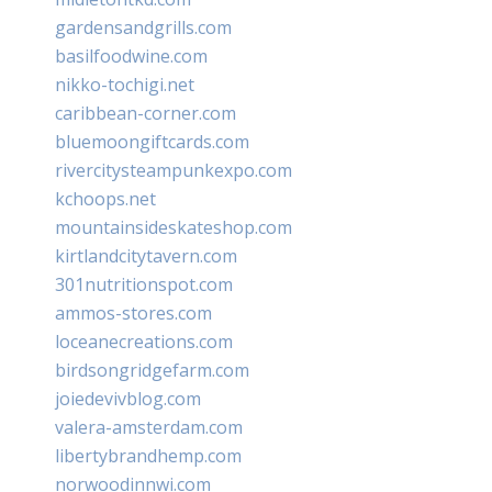
gardensandgrills.com
basilfoodwine.com
nikko-tochigi.net
caribbean-corner.com
bluemoongiftcards.com
rivercitysteampunkexpo.com
kchoops.net
mountainsideskateshop.com
kirtlandcitytavern.com
301nutritionspot.com
ammos-stores.com
loceanecreations.com
birdsongridgefarm.com
joiedevivblog.com
valera-amsterdam.com
libertybrandhemp.com
norwoodinnwi.com