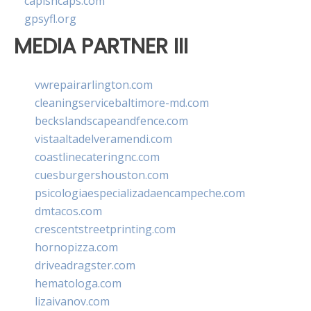
capishcaps.com
gpsyfl.org
MEDIA PARTNER III
vwrepairarlington.com
cleaningservicebaltimore-md.com
beckslandscapeandfence.com
vistaaltadelveramendi.com
coastlinecateringnc.com
cuesburgershouston.com
psicologiaespecializadaencampeche.com
dmtacos.com
crescentstreetprinting.com
hornopizza.com
driveadragster.com
hematologa.com
lizaivanov.com