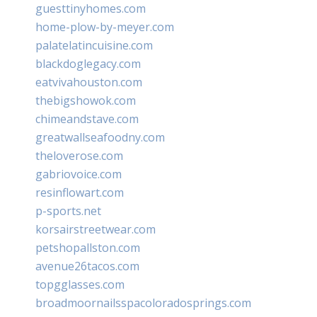
guesttinyhomes.com
home-plow-by-meyer.com
palatelatincuisine.com
blackdoglegacy.com
eatvivahouston.com
thebigshowok.com
chimeandstave.com
greatwallseafoodny.com
theloverose.com
gabriovoice.com
resinflowart.com
p-sports.net
korsairstreetwear.com
petshopallston.com
avenue26tacos.com
topgglasses.com
broadmoornailsspacoloradosprings.com