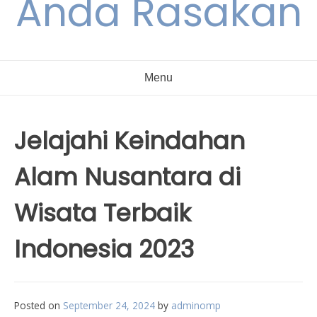
Anda Rasakan
Menu
Jelajahi Keindahan
Alam Nusantara di
Wisata Terbaik
Indonesia 2023
Posted on
September 24, 2024
by
adminomp