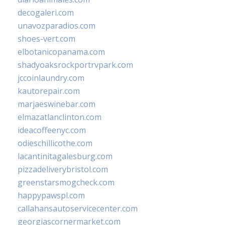
decogaleri.com
unavozparadios.com
shoes-vert.com
elbotanicopanama.com
shadyoaksrockportrvpark.com
jccoinlaundry.com
kautorepair.com
marjaeswinebar.com
elmazatlanclinton.com
ideacoffeenyc.com
odieschillicothe.com
lacantinitagalesburg.com
pizzadeliverybristol.com
greenstarsmogcheck.com
happypawspl.com
callahansautoservicecenter.com
georgiascornermarket.com