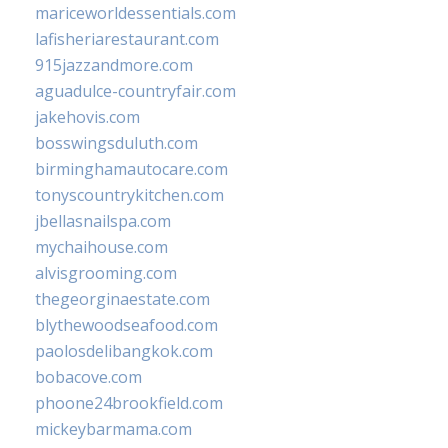
mariceworldessentials.com
lafisheriarestaurant.com
915jazzandmore.com
aguadulce-countryfair.com
jakehovis.com
bosswingsduluth.com
birminghamautocare.com
tonyscountrykitchen.com
jbellasnailspa.com
mychaihouse.com
alvisgrooming.com
thegeorginaestate.com
blythewoodseafood.com
paolosdelibangkok.com
bobacove.com
phoone24brookfield.com
mickeybarmama.com