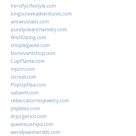
VersifyLifestyle.com
kingscreekadventures.com
antaeuslabs.com
purelycleanchemdry.com
WishOping.com
shoplegacee.com
bonvivantshop.com
CupPlante.com
mpzin.com
stcreal.com
PopUpFlea.com
valueml.com
rebeccatorresjewelry.com
jmpbliss.com
drjorgerico.com
queensushipa.com
wendyweimerdds.com