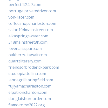
perfectfit24-7.com
portugalprivatedriver.com
von-racer.com
coffeeshopcharleston.com
salon104mainstreet.com
alkaspringswater.com
318mainstreet8h.com
lovenailsspari.com
oakberry-kuwait.com
quartzliterary.com
friendsofbroderickpark.com
studiopiattellina.com
jannagrillspringfield.com
fujiyamacharleston.com
elpatronchardon.com
donglaishun-order.com
fiamc-rome2022.org