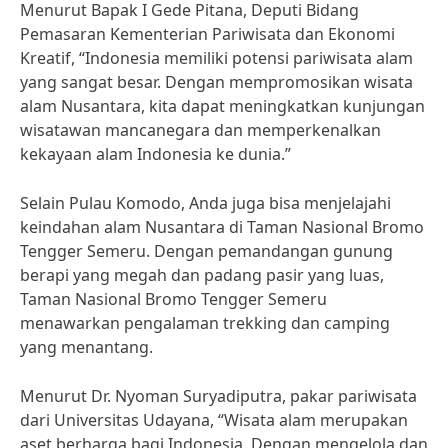
Menurut Bapak I Gede Pitana, Deputi Bidang
Pemasaran Kementerian Pariwisata dan Ekonomi
Kreatif, “Indonesia memiliki potensi pariwisata alam
yang sangat besar. Dengan mempromosikan wisata
alam Nusantara, kita dapat meningkatkan kunjungan
wisatawan mancanegara dan memperkenalkan
kekayaan alam Indonesia ke dunia.”
Selain Pulau Komodo, Anda juga bisa menjelajahi
keindahan alam Nusantara di Taman Nasional Bromo
Tengger Semeru. Dengan pemandangan gunung
berapi yang megah dan padang pasir yang luas,
Taman Nasional Bromo Tengger Semeru
menawarkan pengalaman trekking dan camping
yang menantang.
Menurut Dr. Nyoman Suryadiputra, pakar pariwisata
dari Universitas Udayana, “Wisata alam merupakan
aset berharga bagi Indonesia. Dengan mengelola dan