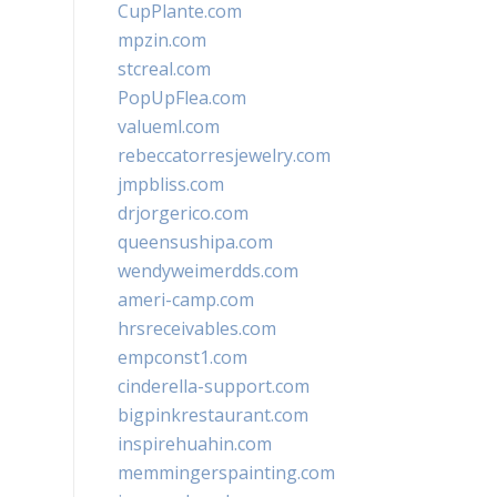
CupPlante.com
mpzin.com
stcreal.com
PopUpFlea.com
valueml.com
rebeccatorresjewelry.com
jmpbliss.com
drjorgerico.com
queensushipa.com
wendyweimerdds.com
ameri-camp.com
hrsreceivables.com
empconst1.com
cinderella-support.com
bigpinkrestaurant.com
inspirehuahin.com
memmingerspainting.com