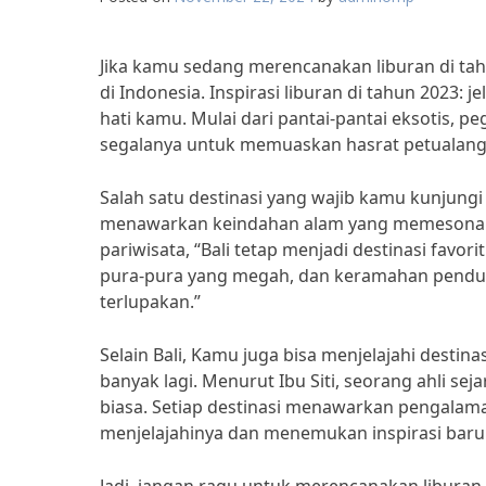
Jika kamu sedang merencanakan liburan di tahu
di Indonesia. Inspirasi liburan di tahun 2023:
hati kamu. Mulai dari pantai-pantai eksotis, 
segalanya untuk memuaskan hasrat petualang
Salah satu destinasi yang wajib kamu kunjungi 
menawarkan keindahan alam yang memesona d
pariwisata, “Bali tetap menjadi destinasi favor
pura-pura yang megah, dan keramahan pendudu
terlupakan.”
Selain Bali, Kamu juga bisa menjelajahi destina
banyak lagi. Menurut Ibu Siti, seorang ahli se
biasa. Setiap destinasi menawarkan pengalama
menjelajahinya dan menemukan inspirasi baru di