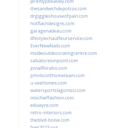
jeremypbeasley.com
thesandwichdepotcos.com
drgiggleshouseofpain.com
hotflashdesigns.com
garagenadeau.com
lifestylechauffeurservice.com
EverNewNails.com
insideoutdecoratingcentre.com
salvatoresinpoint.com
jovialfloralco.com
johnlscotthometeam.com
u-seehomes.com
watersportslagonissi.com
mischieffashion.com
eduwyre.com
retro-interiors.com
theblvd-boise.com
fpet2023.org