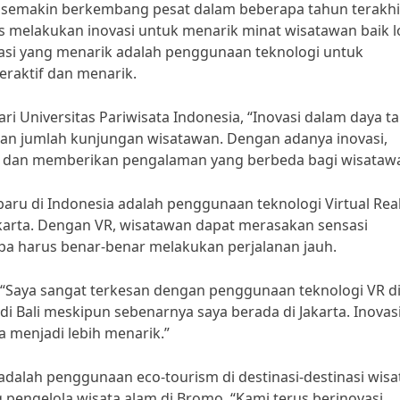
ia semakin berkembang pesat dalam beberapa tahun terakhi
us melakukan inovasi untuk menarik minat wisatawan baik l
asi yang menarik adalah penggunaan teknologi untuk
raktif dan menarik.
ri Universitas Pariwisata Indonesia, “Inovasi dalam daya ta
kan jumlah kunjungan wisatawan. Dengan adanya inovasi,
ian dan memberikan pengalaman yang berbeda bagi wisataw
rbaru di Indonesia adalah penggunaan teknologi Virtual Real
Jakarta. Dengan VR, wisatawan dapat merasakan sensasi
npa harus benar-benar melakukan perjalanan jauh.
 “Saya sangat terkesan dengan penggunaan teknologi VR d
i Bali meskipun sebenarnya saya berada di Jakarta. Inovasi
menjadi lebih menarik.”
n adalah penggunaan eco-tourism di destinasi-destinasi wisa
 pengelola wisata alam di Bromo, “Kami terus berinovasi