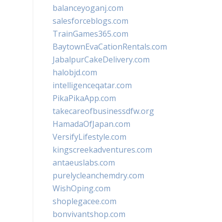
balanceyoganj.com
salesforceblogs.com
TrainGames365.com
BaytownEvaCationRentals.com
JabalpurCakeDelivery.com
halobjd.com
intelligenceqatar.com
PikaPikaApp.com
takecareofbusinessdfw.org
HamadaOfJapan.com
VersifyLifestyle.com
kingscreekadventures.com
antaeuslabs.com
purelycleanchemdry.com
WishOping.com
shoplegacee.com
bonvivantshop.com