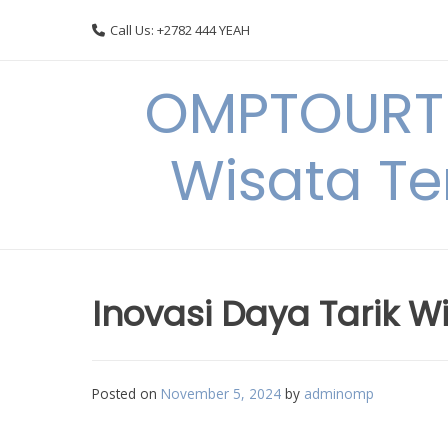
Skip
Call Us: +2782 444 YEAH
to
content
OMPTOURTR
Wisata Te
Inovasi Daya Tarik W
Posted on
November 5, 2024
by
adminomp