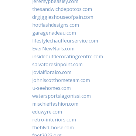
jeremypbeasley.com
thesandwichdepotcos.com
drgiggleshouseofpain.com
hotflashdesigns.com
garagenadeau.com
lifestylechauffeurservice.com
EverNewNails.com
insideoutdecoratingcentre.com
salvatoresinpoint.com
jovialfloralco.com
johnlscotthometeam.com
u-seehomes.com
watersportslagonissi.com
mischieffashion.com
eduwyre.com
retro-interiors.com
theblvd-boise.com
fpet2023.org