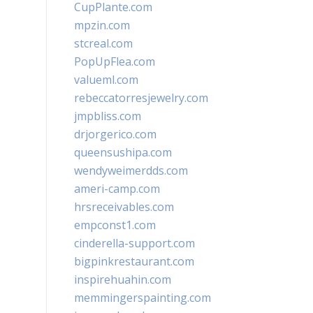
CupPlante.com
mpzin.com
stcreal.com
PopUpFlea.com
valueml.com
rebeccatorresjewelry.com
jmpbliss.com
drjorgerico.com
queensushipa.com
wendyweimerdds.com
ameri-camp.com
hrsreceivables.com
empconst1.com
cinderella-support.com
bigpinkrestaurant.com
inspirehuahin.com
memmingerspainting.com