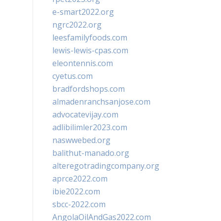
e-smart2022.org
ngrc2022.org
leesfamilyfoods.com
lewis-lewis-cpas.com
eleontennis.com
cyetus.com
bradfordshops.com
almadenranchsanjose.com
advocatevijay.com
adlibilimler2023.com
naswwebed.org
balithut-manado.org
alteregotradingcompany.org
aprce2022.com
ibie2022.com
sbcc-2022.com
AngolaOilAndGas2022.com