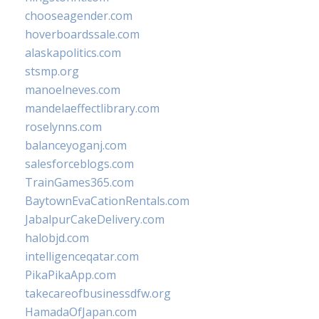
chooseagender.com
hoverboardssale.com
alaskapolitics.com
stsmp.org
manoelneves.com
mandelaeffectlibrary.com
roselynns.com
balanceyoganj.com
salesforceblogs.com
TrainGames365.com
BaytownEvaCationRentals.com
JabalpurCakeDelivery.com
halobjd.com
intelligenceqatar.com
PikaPikaApp.com
takecareofbusinessdfw.org
HamadaOfJapan.com