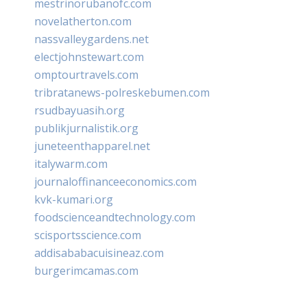
mestrinorubanofc.com
novelatherton.com
nassvalleygardens.net
electjohnstewart.com
omptourtravels.com
tribratanews-polreskebumen.com
rsudbayuasih.org
publikjurnalistik.org
juneteenthapparel.net
italywarm.com
journaloffinanceeconomics.com
kvk-kumari.org
foodscienceandtechnology.com
scisportsscience.com
addisababacuisineaz.com
burgerimcamas.com