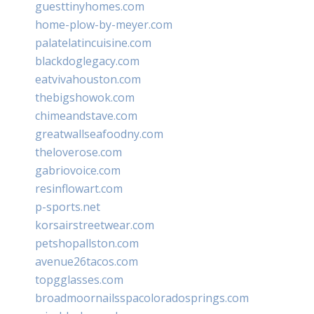
guesttinyhomes.com
home-plow-by-meyer.com
palatelatincuisine.com
blackdoglegacy.com
eatvivahouston.com
thebigshowok.com
chimeandstave.com
greatwallseafoodny.com
theloverose.com
gabriovoice.com
resinflowart.com
p-sports.net
korsairstreetwear.com
petshopallston.com
avenue26tacos.com
topgglasses.com
broadmoornailsspacoloradosprings.com