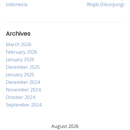
Indonesia
Wajib Dikunjungi
navigation
Archives
March 2026
February 2026
January 2026
December 2025
January 2025
December 2024
November 2024
October 2024
September 2024
August 2026