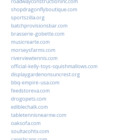
roadwayconstructioninc.com
shopdragonflyboutique.com
sportszilla.org
batchprovisionsbar.com
brasserie-gobette.com
musicrearte.com
morseysfarms.com
riverviewtennis.com
official-kelly-toys-squishmallows.com
displaygardenonsuncrest.org
bbq-empire-usa.com
feedstoreva.com
drogopets.com
ediblechalk.com
tabletennisnearme.com
oaksofa.com
soultacohtx.com
capishcaps.com