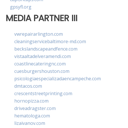
gpsyfl.org
MEDIA PARTNER III
vwrepairarlington.com
cleaningservicebaltimore-md.com
beckslandscapeandfence.com
vistaaltadelveramendi.com
coastlinecateringnc.com
cuesburgershouston.com
psicologiaespecializadaencampeche.com
dmtacos.com
crescentstreetprinting.com
hornopizza.com
driveadragster.com
hematologa.com
lizaivanov.com