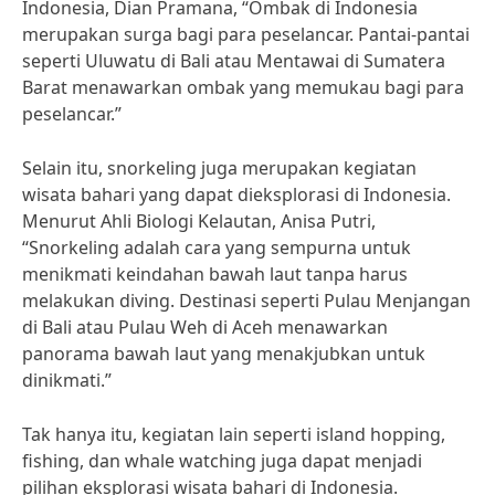
Indonesia, Dian Pramana, “Ombak di Indonesia
merupakan surga bagi para peselancar. Pantai-pantai
seperti Uluwatu di Bali atau Mentawai di Sumatera
Barat menawarkan ombak yang memukau bagi para
peselancar.”
Selain itu, snorkeling juga merupakan kegiatan
wisata bahari yang dapat dieksplorasi di Indonesia.
Menurut Ahli Biologi Kelautan, Anisa Putri,
“Snorkeling adalah cara yang sempurna untuk
menikmati keindahan bawah laut tanpa harus
melakukan diving. Destinasi seperti Pulau Menjangan
di Bali atau Pulau Weh di Aceh menawarkan
panorama bawah laut yang menakjubkan untuk
dinikmati.”
Tak hanya itu, kegiatan lain seperti island hopping,
fishing, dan whale watching juga dapat menjadi
pilihan eksplorasi wisata bahari di Indonesia.