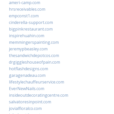
ameri-camp.com
hrsreceivables.com
empconst1.com
cinderella-support.com
bigpinkrestaurant.com
inspirehuahin.com
memmingerspainting.com
jeremypbeasley.com
thesandwichdepotcos.com
drgiggleshouseofpain.com
hotflashdesigns.com
garagenadeau.com
lifestylechauffeurservice.com
EverNewNails.com
insideoutdecoratingcentre.com
salvatoresinpoint.com
jovialfloralco.com