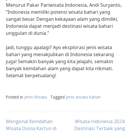
Menurut Pakar Pariwisata Indonesia, Andi Suryanto,
“Indonesia memiliki potensi wisata bahari yang
sangat besar. Dengan kekayaan alam yang dimiliki,
Indonesia dapat menjadi destinasi wisata bahari
unggulan di dunia.”
Jadi, tunggu apalagi? Ayo eksplorasi jenis wisata
bahari yang menakjubkan di Indonesia sekarang
juga! Semakin banyak yang kita jelajahi, semakin
banyak keindahan alam yang dapat kita nikmati.
Selamat berpetualang!
Posted in
Jenis Wisata
Tagged
jenis wisata bahari
Post
Mengenal Keindahan
Wisata Indonesia 2024:
Wisata Dunia Kartun di
Destinasi Terbaik yang