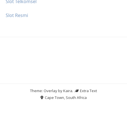
Slot Telkomsel
Slot Resmi
Theme: Overlay by
Kaira
.
Extra Text
Cape Town, South Africa