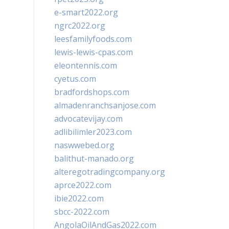
e-smart2022.org
ngrc2022.org
leesfamilyfoods.com
lewis-lewis-cpas.com
eleontennis.com
cyetus.com
bradfordshops.com
almadenranchsanjose.com
advocatevijay.com
adlibilimler2023.com
naswwebed.org
balithut-manado.org
alteregotradingcompany.org
aprce2022.com
ibie2022.com
sbcc-2022.com
AngolaOilAndGas2022.com