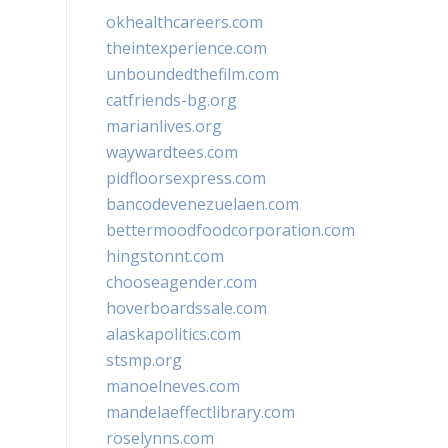
okhealthcareers.com
theintexperience.com
unboundedthefilm.com
catfriends-bg.org
marianlives.org
waywardtees.com
pidfloorsexpress.com
bancodevenezuelaen.com
bettermoodfoodcorporation.com
hingstonnt.com
chooseagender.com
hoverboardssale.com
alaskapolitics.com
stsmp.org
manoelneves.com
mandelaeffectlibrary.com
roselynns.com