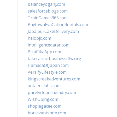
balanceyoganj.com
salesforceblogs.com
TrainGames365.com
BaytownEvaCationRentals.com
JabalpurCakeDelivery.com
halobjd.com
intelligenceqatar.com
PikaPikaApp.com
takecareofbusinessdfw.org
HamadaOfJapan.com
VersifyLifestyle.com
kingscreekadventures.com
antaeuslabs.com
purelycleanchemdry.com
WishOping.com
shoplegacee.com
bonvivantshop.com