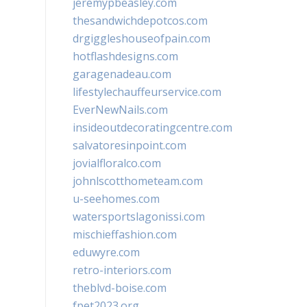
jeremypbeasley.com
thesandwichdepotcos.com
drgiggleshouseofpain.com
hotflashdesigns.com
garagenadeau.com
lifestylechauffeurservice.com
EverNewNails.com
insideoutdecoratingcentre.com
salvatoresinpoint.com
jovialfloralco.com
johnlscotthometeam.com
u-seehomes.com
watersportslagonissi.com
mischieffashion.com
eduwyre.com
retro-interiors.com
theblvd-boise.com
fpet2023.org