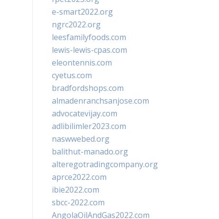
e-smart2022.org
ngrc2022.org
leesfamilyfoods.com
lewis-lewis-cpas.com
eleontennis.com
cyetus.com
bradfordshops.com
almadenranchsanjose.com
advocatevijay.com
adlibilimler2023.com
naswwebed.org
balithut-manado.org
alteregotradingcompany.org
aprce2022.com
ibie2022.com
sbcc-2022.com
AngolaOilAndGas2022.com