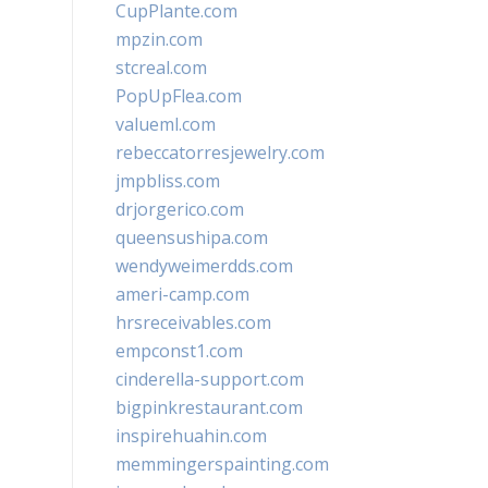
CupPlante.com
mpzin.com
stcreal.com
PopUpFlea.com
valueml.com
rebeccatorresjewelry.com
jmpbliss.com
drjorgerico.com
queensushipa.com
wendyweimerdds.com
ameri-camp.com
hrsreceivables.com
empconst1.com
cinderella-support.com
bigpinkrestaurant.com
inspirehuahin.com
memmingerspainting.com