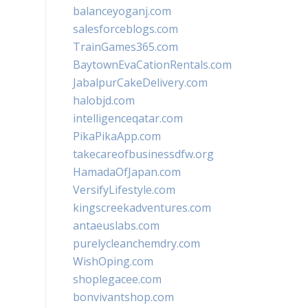
balanceyoganj.com
salesforceblogs.com
TrainGames365.com
BaytownEvaCationRentals.com
JabalpurCakeDelivery.com
halobjd.com
intelligenceqatar.com
PikaPikaApp.com
takecareofbusinessdfw.org
HamadaOfJapan.com
VersifyLifestyle.com
kingscreekadventures.com
antaeuslabs.com
purelycleanchemdry.com
WishOping.com
shoplegacee.com
bonvivantshop.com