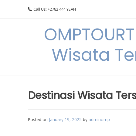
Skip
Call Us: +2782 444 YEAH
to
content
OMPTOURTR
Wisata Te
Destinasi Wisata Ter
Posted on
January 19, 2025
by
adminomp