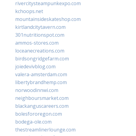
rivercitysteampunkexpo.com
kchoops.net
mountainsideskateshop.com
kirtlandcitytavern.com
301nutritionspot.com
ammos-stores.com
loceanecreations.com
birdsongridgefarm.com
joiedevivblog.com
valera-amsterdam.com
libertybrandhemp.com
norwoodinnwi.com
neighboursmarket.com
blackanguscareers.com
bolesfororegon.com
bodega-ole.com
thestreamlinerlounge.com