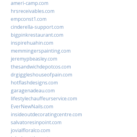
ameri-camp.com
hrsreceivables.com
empconst1.com
cinderella-support.com
bigpinkrestaurant.com
inspirehuahin.com
memmingerspainting.com
jeremypbeasley.com
thesandwichdepotcos.com
drgiggleshouseofpain.com
hotflashdesigns.com
garagenadeau.com
lifestylechauffeurservice.com
EverNewNails.com
insideoutdecoratingcentre.com
salvatoresinpoint.com
jovialfloralco.com