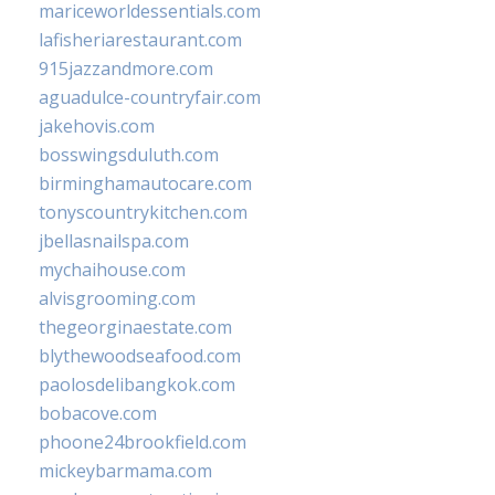
mariceworldessentials.com
lafisheriarestaurant.com
915jazzandmore.com
aguadulce-countryfair.com
jakehovis.com
bosswingsduluth.com
birminghamautocare.com
tonyscountrykitchen.com
jbellasnailspa.com
mychaihouse.com
alvisgrooming.com
thegeorginaestate.com
blythewoodseafood.com
paolosdelibangkok.com
bobacove.com
phoone24brookfield.com
mickeybarmama.com