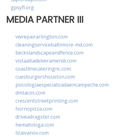
gpsyfl.org
MEDIA PARTNER III
vwrepairarlington.com
cleaningservicebaltimore-md.com
beckslandscapeandfence.com
vistaaltadelveramendi.com
coastlinecateringnc.com
cuesburgershouston.com
psicologiaespecializadaencampeche.com
dmtacos.com
crescentstreetprinting.com
hornopizza.com
driveadragster.com
hematologa.com
lizaivanov.com