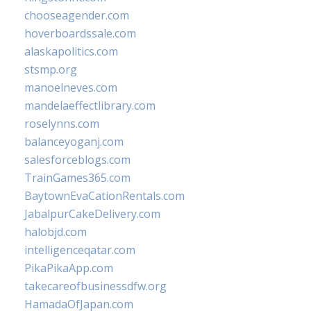
chooseagender.com
hoverboardssale.com
alaskapolitics.com
stsmp.org
manoelneves.com
mandelaeffectlibrary.com
roselynns.com
balanceyoganj.com
salesforceblogs.com
TrainGames365.com
BaytownEvaCationRentals.com
JabalpurCakeDelivery.com
halobjd.com
intelligenceqatar.com
PikaPikaApp.com
takecareofbusinessdfw.org
HamadaOfJapan.com