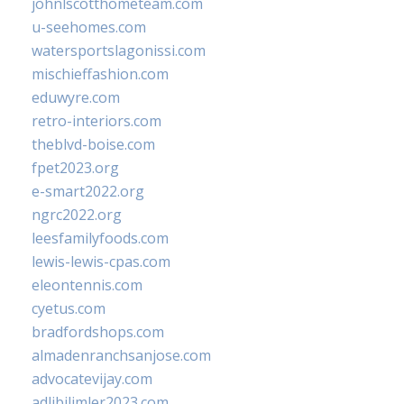
johnlscotthometeam.com
u-seehomes.com
watersportslagonissi.com
mischieffashion.com
eduwyre.com
retro-interiors.com
theblvd-boise.com
fpet2023.org
e-smart2022.org
ngrc2022.org
leesfamilyfoods.com
lewis-lewis-cpas.com
eleontennis.com
cyetus.com
bradfordshops.com
almadenranchsanjose.com
advocatevijay.com
adlibilimler2023.com