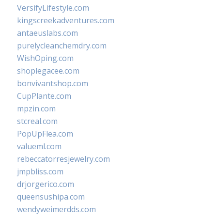
VersifyLifestyle.com
kingscreekadventures.com
antaeuslabs.com
purelycleanchemdry.com
WishOping.com
shoplegacee.com
bonvivantshop.com
CupPlante.com
mpzin.com
stcreal.com
PopUpFlea.com
valueml.com
rebeccatorresjewelry.com
jmpbliss.com
drjorgerico.com
queensushipa.com
wendyweimerdds.com