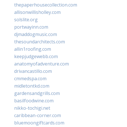
thepaperhousecollection.com
allisonwillisholley.com
solslite.org
portwayinn.com
djmaddogmusic.com
thesoundarchitects.com
allin1roofing.com
keepjudgewebb.com
anatomyofadventure.com
drivancastillo.com
cmmedspa.com
midletontkd.com
gardensandgrills.com
basilfoodwine.com
nikko-tochigi.net
caribbean-corner.com
bluemoongiftcards.com