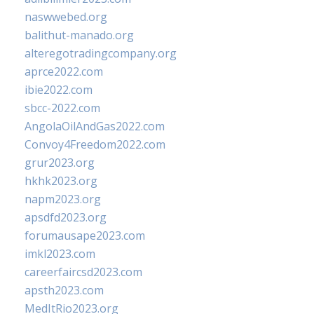
naswwebed.org
balithut-manado.org
alteregotradingcompany.org
aprce2022.com
ibie2022.com
sbcc-2022.com
AngolaOilAndGas2022.com
Convoy4Freedom2022.com
grur2023.org
hkhk2023.org
napm2023.org
apsdfd2023.org
forumausape2023.com
imkl2023.com
careerfaircsd2023.com
apsth2023.com
MedItRio2023.org