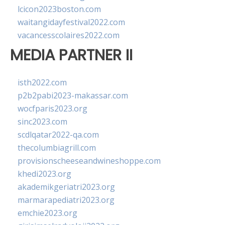
lcicon2023boston.com
waitangidayfestival2022.com
vacancesscolaires2022.com
MEDIA PARTNER II
isth2022.com
p2b2pabi2023-makassar.com
wocfparis2023.org
sinc2023.com
scdlqatar2022-qa.com
thecolumbiagrill.com
provisionscheeseandwineshoppe.com
khedi2023.org
akademikgeriatri2023.org
marmarapediatri2023.org
emchie2023.org