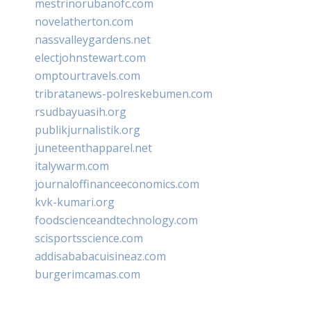
mestrinorubanofc.com
novelatherton.com
nassvalleygardens.net
electjohnstewart.com
omptourtravels.com
tribratanews-polreskebumen.com
rsudbayuasih.org
publikjurnalistik.org
juneteenthapparel.net
italywarm.com
journaloffinanceeconomics.com
kvk-kumari.org
foodscienceandtechnology.com
scisportsscience.com
addisababacuisineaz.com
burgerimcamas.com