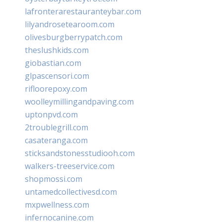
lafronterarestauranteybar.com
lilyandrosetearoom.com
olivesburgberrypatch.com
theslushkids.com
giobastian.com
glpascensori.com
rifloorepoxy.com
woolleymillingandpaving.com
uptonpvd.com
2troublegrill.com
casateranga.com
sticksandstonesstudiooh.com
walkers-treeservice.com
shopmossi.com
untamedcollectivesd.com
mxpwellness.com
infernocanine.com