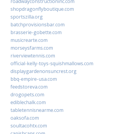
roadwayconstructioninc.com
shopdragonflyboutique.com
sportszilla.org
batchprovisionsbar.com
brasserie-gobette.com
musicrearte.com
morseysfarms.com
riverviewtennis.com
official-kelly-toys-squishmallows.com
displaygardenonsuncrest.org
bbq-empire-usa.com
feedstoreva.com
drogopets.com
ediblechalk.com
tabletennisnearme.com
oaksofa.com
soultacohtx.com
capishcaps.com