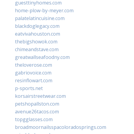
guesttinyhomes.com
home-plow-by-meyer.com
palatelatincuisine.com
blackdoglegacy.com
eatvivahouston.com
thebigshowok.com
chimeandstave.com
greatwallseafoodny.com
theloverose.com
gabriovoice.com
resinflowart.com
p-sports.net
korsairstreetwear.com
petshopallston.com
avenue26tacos.com
topgglasses.com
broadmoornailsspacoloradosprings.com