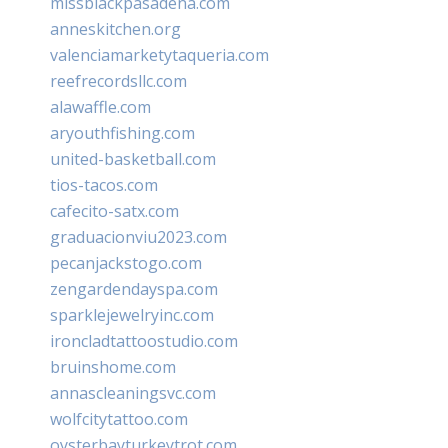
missblackpasadena.com
anneskitchen.org
valenciamarketytaqueria.com
reefrecordsllc.com
alawaffle.com
aryouthfishing.com
united-basketball.com
tios-tacos.com
cafecito-satx.com
graduacionviu2023.com
pecanjackstogo.com
zengardendayspa.com
sparklejewelryinc.com
ironcladtattoostudio.com
bruinshome.com
annascleaningsvc.com
wolfcitytattoo.com
oysterbayturkeytrot.com