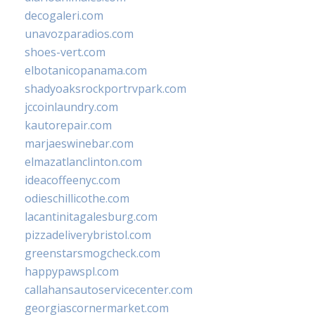
decogaleri.com
unavozparadios.com
shoes-vert.com
elbotanicopanama.com
shadyoaksrockportrvpark.com
jccoinlaundry.com
kautorepair.com
marjaeswinebar.com
elmazatlanclinton.com
ideacoffeenyc.com
odieschillicothe.com
lacantinitagalesburg.com
pizzadeliverybristol.com
greenstarsmogcheck.com
happypawspl.com
callahansautoservicecenter.com
georgiascornermarket.com