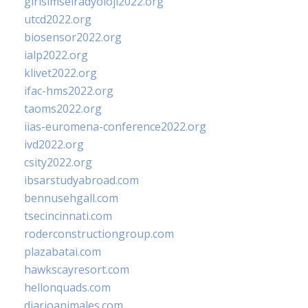
girisimselradyoloji2022.org
utcd2022.org
biosensor2022.org
ialp2022.org
klivet2022.org
ifac-hms2022.org
taoms2022.org
iias-euromena-conference2022.org
ivd2022.org
csity2022.org
ibsarstudyabroad.com
bennusehgall.com
tsecincinnati.com
roderconstructiongroup.com
plazabatai.com
hawkscayresort.com
hellonquads.com
diarioanimales.com