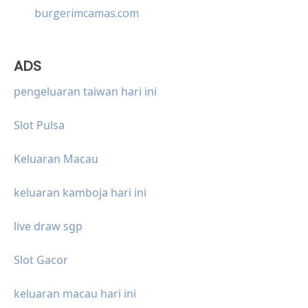
burgerimcamas.com
ADS
pengeluaran taiwan hari ini
Slot Pulsa
Keluaran Macau
keluaran kamboja hari ini
live draw sgp
Slot Gacor
keluaran macau hari ini