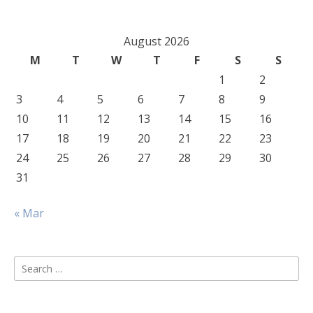
August 2026
M
T
W
T
F
S
S
1
2
3
4
5
6
7
8
9
10
11
12
13
14
15
16
17
18
19
20
21
22
23
24
25
26
27
28
29
30
31
« Mar
Search
for: