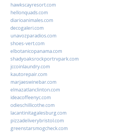
hawkscayresort.com
hellonquads.com
diarioanimales.com
decogaleri.com
unavozparadios.com
shoes-vert.com
elbotanicopanama.com
shadyoaksrockportrvpark.com
jccoinlaundry.com
kautorepair.com
marjaeswinebar.com
elmazatlanclinton.com
ideacoffeenyc.com
odieschillicothe.com
lacantinitagalesburg.com
pizzadeliverybristol.com
greenstarsmogcheck.com