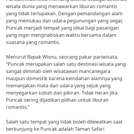
wisata dunia yang menawarkan liburan romantis
yang tidak terlupakan. Dengan pemandangan alam
yang memukau dan udara pegunungan yang segar,
Puncak menjadi tempat yang ideal bagi pasangan
yang ingin menghabiskan waktu bersama dalam
suasana yang romantis.
Menurut Bapak Wisnu, seorang pakar pariwisata,
“Puncak merupakan salah satu destinasi wisata yang
sangat diminati oleh wisatawan mancanegara
maupun domestik karena keindahan alamnya yang
memanjakan mata dan udara yang sejuk yang
menyegarkan tubuh dan pikiran. Tidak heran jika
Puncak sering dijadikan pilihan untuk liburan
romantis.”
Salah satu tempat yang tidak boleh dilewatkan saat
berkunjung ke Puncak adalah Taman Safari