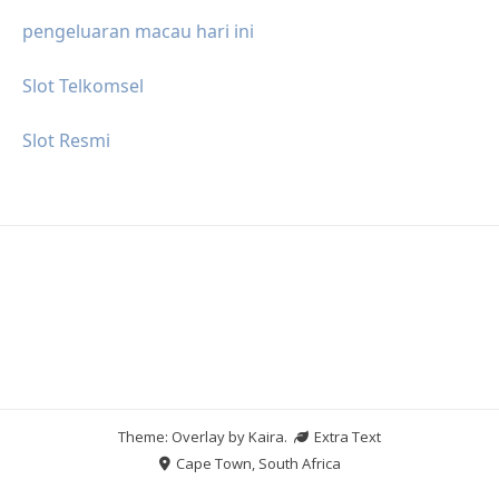
pengeluaran macau hari ini
Slot Telkomsel
Slot Resmi
Theme: Overlay by
Kaira
.
Extra Text
Cape Town, South Africa