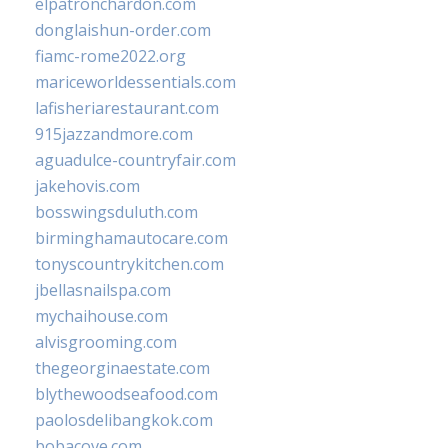
elpatronchardon.com
donglaishun-order.com
fiamc-rome2022.org
mariceworldessentials.com
lafisheriarestaurant.com
915jazzandmore.com
aguadulce-countryfair.com
jakehovis.com
bosswingsduluth.com
birminghamautocare.com
tonyscountrykitchen.com
jbellasnailspa.com
mychaihouse.com
alvisgrooming.com
thegeorginaestate.com
blythewoodseafood.com
paolosdelibangkok.com
bobacove.com