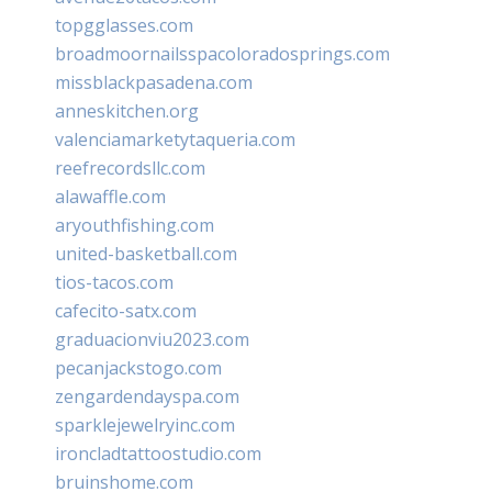
topgglasses.com
broadmoornailsspacoloradosprings.com
missblackpasadena.com
anneskitchen.org
valenciamarketytaqueria.com
reefrecordsllc.com
alawaffle.com
aryouthfishing.com
united-basketball.com
tios-tacos.com
cafecito-satx.com
graduacionviu2023.com
pecanjackstogo.com
zengardendayspa.com
sparklejewelryinc.com
ironcladtattoostudio.com
bruinshome.com