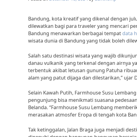
Bandung, kota kreatif yang dikenal dengan julu
dilewatkan bagi para traveler yang mencari p
Bandung menawarkan berbagai tempat
data 
wisata dunia di Bandung yang tidak boleh dile
Salah satu destinasi wisata yang wajib dikun
danau vulkanik yang terkenal dengan airnya y
terbentuk akibat letusan gunung Patuha ribuan
alam yang patut dijaga dan dilestarikan,” ujar
Selain Kawah Putih, Farmhouse Susu Lembang ju
pengunjung bisa menikmati suasana pedesaa
Belanda. “Farmhouse Susu Lembang memberika
merasakan atmosfer Eropa di tengah kota Band
Tak ketinggalan, Jalan Braga juga menjadi dest