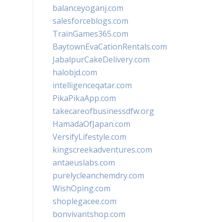
balanceyoganj.com
salesforceblogs.com
TrainGames365.com
BaytownEvaCationRentals.com
JabalpurCakeDelivery.com
halobjd.com
intelligenceqatar.com
PikaPikaApp.com
takecareofbusinessdfw.org
HamadaOfJapan.com
VersifyLifestyle.com
kingscreekadventures.com
antaeuslabs.com
purelycleanchemdry.com
WishOping.com
shoplegacee.com
bonvivantshop.com