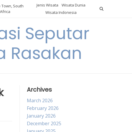
Jenis Wisata
Wisata Dunia
 Town, South
Africa
Wisata Indonesia
si Seputar
da Rasakan
k
Archives
March 2026
February 2026
January 2026
December 2025
January 2025