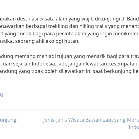
upakan destinasi wisata alam yang wajib dikunjungi di Ban
menawarkan berbagai trekking dan hiking trails yang menan
at yang cocok bagi para pecinta alam yang ingin menikmati
stika, seorang ahli ekologi hutan.
dung memang menjadi tujuan yang menarik bagi para trav
 dan sejarah Indonesia. Jadi, jangan lewatkan kesempatan
Bandung yang tidak boleh dilewatkan ini saat berkunjung ke
ng
kunjungi
Jenis-jenis Wisata Bawah Laut yang Mena
Indo