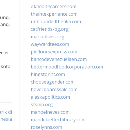
okhealthcareers.com
theintexperience.com
dung.
unboundedthefilm.com
tang.
catfriends-bg.org
marianlives.org
waywardtees.com
pidfloorsexpress.com
eler
bancodevenezuelaen.com
 kota
bettermoodfoodcorporation.com
hingstonnt.com
chooseagender.com
hoverboardssale.com
alaskapolitics.com
stsmp.org
rik di
manoelneves.com
nesia
mandelaeffectlibrary.com
roselynns.com