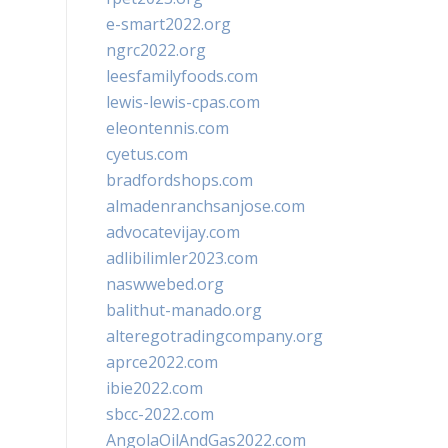
e-smart2022.org
ngrc2022.org
leesfamilyfoods.com
lewis-lewis-cpas.com
eleontennis.com
cyetus.com
bradfordshops.com
almadenranchsanjose.com
advocatevijay.com
adlibilimler2023.com
naswwebed.org
balithut-manado.org
alteregotradingcompany.org
aprce2022.com
ibie2022.com
sbcc-2022.com
AngolaOilAndGas2022.com