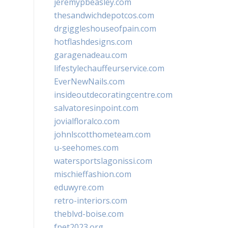
jeremypbeasley.com
thesandwichdepotcos.com
drgiggleshouseofpain.com
hotflashdesigns.com
garagenadeau.com
lifestylechauffeurservice.com
EverNewNails.com
insideoutdecoratingcentre.com
salvatoresinpoint.com
jovialfloralco.com
johnlscotthometeam.com
u-seehomes.com
watersportslagonissi.com
mischieffashion.com
eduwyre.com
retro-interiors.com
theblvd-boise.com
fpet2023.org