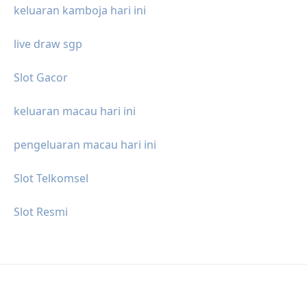
keluaran kamboja hari ini
live draw sgp
Slot Gacor
keluaran macau hari ini
pengeluaran macau hari ini
Slot Telkomsel
Slot Resmi