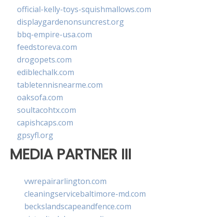
official-kelly-toys-squishmallows.com
displaygardenonsuncrest.org
bbq-empire-usa.com
feedstoreva.com
drogopets.com
ediblechalk.com
tabletennisnearme.com
oaksofa.com
soultacohtx.com
capishcaps.com
gpsyfl.org
MEDIA PARTNER III
vwrepairarlington.com
cleaningservicebaltimore-md.com
beckslandscapeandfence.com