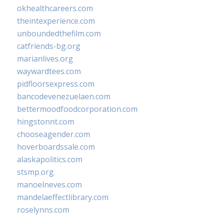
okhealthcareers.com
theintexperience.com
unboundedthefilm.com
catfriends-bg.org
marianlives.org
waywardtees.com
pidfloorsexpress.com
bancodevenezuelaen.com
bettermoodfoodcorporation.com
hingstonnt.com
chooseagender.com
hoverboardssale.com
alaskapolitics.com
stsmp.org
manoelneves.com
mandelaeffectlibrary.com
roselynns.com