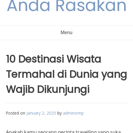
Anda Rasakan
Menu
10 Destinasi Wisata
Termahal di Dunia yang
Wajib Dikunjungi
Posted on
January 2, 2025
by
adminomp
Apakah kamu seorang pecinta travelling yang suka