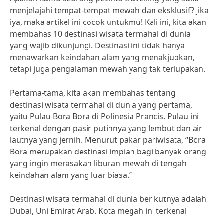
menjelajahi tempat-tempat mewah dan eksklusif? Jika
iya, maka artikel ini cocok untukmu! Kali ini, kita akan
membahas 10 destinasi wisata termahal di dunia
yang wajib dikunjungi. Destinasi ini tidak hanya
menawarkan keindahan alam yang menakjubkan,
tetapi juga pengalaman mewah yang tak terlupakan.
Pertama-tama, kita akan membahas tentang
destinasi wisata termahal di dunia yang pertama,
yaitu Pulau Bora Bora di Polinesia Prancis. Pulau ini
terkenal dengan pasir putihnya yang lembut dan air
lautnya yang jernih. Menurut pakar pariwisata, “Bora
Bora merupakan destinasi impian bagi banyak orang
yang ingin merasakan liburan mewah di tengah
keindahan alam yang luar biasa.”
Destinasi wisata termahal di dunia berikutnya adalah
Dubai, Uni Emirat Arab. Kota megah ini terkenal