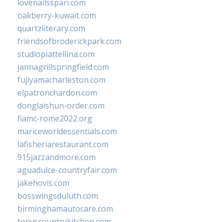
lovenailsspari.com
oakberry-kuwait.com
quartzliterary.com
friendsofbroderickpark.com
studiopiattellina.com
jannagrillspringfield.com
fujiyamacharleston.com
elpatronchardon.com
donglaishun-order.com
fiamc-rome2022.org
mariceworldessentials.com
lafisheriarestaurant.com
915jazzandmore.com
aguadulce-countryfair.com
jakehovis.com
bosswingsduluth.com
birminghamautocare.com
tonyscountrykitchen.com