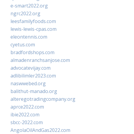
e-smart2022.org
ngrc2022.org
leesfamilyfoods.com
lewis-lewis-cpas.com
eleontennis.com
cyetus.com
bradfordshops.com
almadenranchsanjose.com
advocatevijay.com
adlibilimler2023.com
naswwebed.org
balithut-manado.org
alteregotradingcompany.org
aprce2022.com
ibie2022.com
sbcc-2022.com
AngolaOilAndGas2022.com