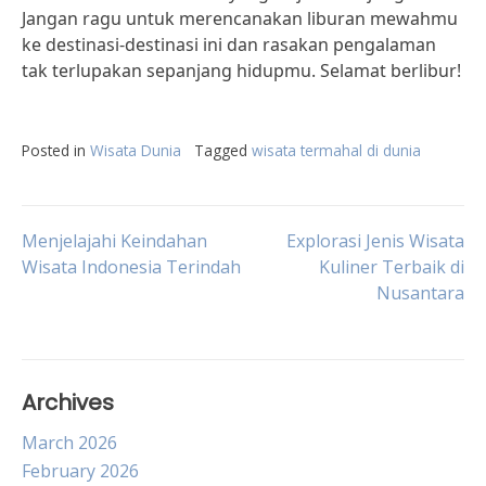
Jangan ragu untuk merencanakan liburan mewahmu
ke destinasi-destinasi ini dan rasakan pengalaman
tak terlupakan sepanjang hidupmu. Selamat berlibur!
Posted in
Wisata Dunia
Tagged
wisata termahal di dunia
Post
Menjelajahi Keindahan
Explorasi Jenis Wisata
Wisata Indonesia Terindah
Kuliner Terbaik di
Nusantara
navigation
Archives
March 2026
February 2026