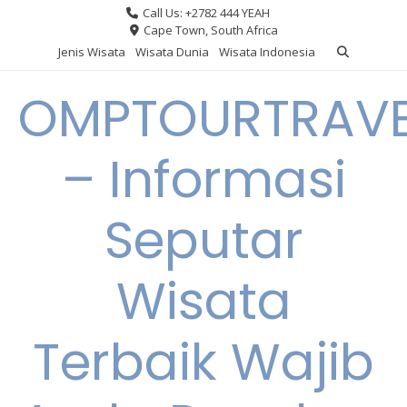
Skip
Call Us: +2782 444 YEAH
to
Cape Town, South Africa
content
Jenis Wisata
Wisata Dunia
Wisata Indonesia
OMPTOURTRAVE
– Informasi
Seputar
Wisata
Terbaik Wajib