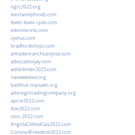
ngrc2022.org
leesfamilyfoods.com
lewis-lewis-cpas.com
eleontennis.com
cyetus.com
bradfordshops.com
almadenranchsanjose.com
advocatevijay.com
adlibilimler2023.com
naswwebed.org
balithut-manado.org
alteregotradingcompany.org
aprce2022.com
ibie2022.com
sbcc-2022.com
AngolaOilAndGas2022.com
Convoy4Freedom2022.com