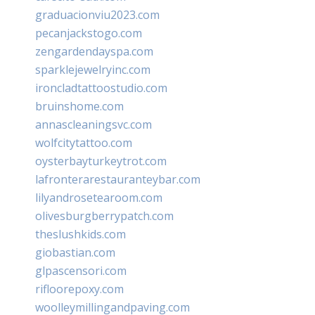
graduacionviu2023.com
pecanjackstogo.com
zengardendayspa.com
sparklejewelryinc.com
ironcladtattoostudio.com
bruinshome.com
annascleaningsvc.com
wolfcitytattoo.com
oysterbayturkeytrot.com
lafronterarestauranteybar.com
lilyandrosetearoom.com
olivesburgberrypatch.com
theslushkids.com
giobastian.com
glpascensori.com
rifloorepoxy.com
woolleymillingandpaving.com