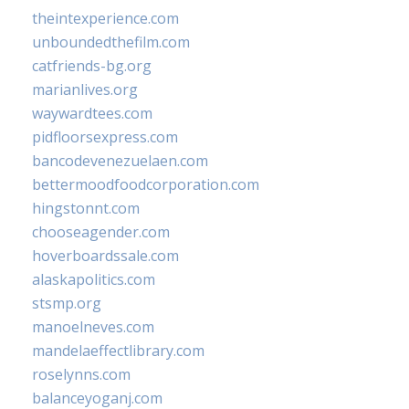
theintexperience.com
unboundedthefilm.com
catfriends-bg.org
marianlives.org
waywardtees.com
pidfloorsexpress.com
bancodevenezuelaen.com
bettermoodfoodcorporation.com
hingstonnt.com
chooseagender.com
hoverboardssale.com
alaskapolitics.com
stsmp.org
manoelneves.com
mandelaeffectlibrary.com
roselynns.com
balanceyoganj.com