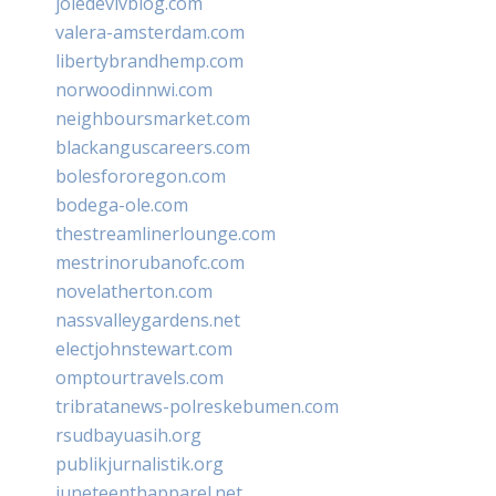
joiedevivblog.com
valera-amsterdam.com
libertybrandhemp.com
norwoodinnwi.com
neighboursmarket.com
blackanguscareers.com
bolesfororegon.com
bodega-ole.com
thestreamlinerlounge.com
mestrinorubanofc.com
novelatherton.com
nassvalleygardens.net
electjohnstewart.com
omptourtravels.com
tribratanews-polreskebumen.com
rsudbayuasih.org
publikjurnalistik.org
juneteenthapparel.net