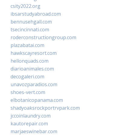
csity2022.org
ibsarstudyabroad.com
bennusehgall.com
tsecincinnati.com
roderconstructiongroup.com
plazabatai.com
hawkscayresort.com
hellonquads.com
diarioanimales.com
decogaleri.com
unavozparadios.com
shoes-vert.com
elbotanicopanama.com
shadyoaksrockportrvpark.com
jccoinlaundry.com
kautorepair.com
marjaeswinebar.com