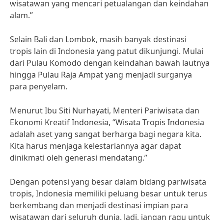
wisatawan yang mencari petualangan dan keindahan
alam.”
Selain Bali dan Lombok, masih banyak destinasi
tropis lain di Indonesia yang patut dikunjungi. Mulai
dari Pulau Komodo dengan keindahan bawah lautnya
hingga Pulau Raja Ampat yang menjadi surganya
para penyelam.
Menurut Ibu Siti Nurhayati, Menteri Pariwisata dan
Ekonomi Kreatif Indonesia, “Wisata Tropis Indonesia
adalah aset yang sangat berharga bagi negara kita.
Kita harus menjaga kelestariannya agar dapat
dinikmati oleh generasi mendatang.”
Dengan potensi yang besar dalam bidang pariwisata
tropis, Indonesia memiliki peluang besar untuk terus
berkembang dan menjadi destinasi impian para
wisatawan dari seluruh dunia. Jadi, jangan ragu untuk