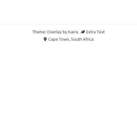
Theme: Overlay by
Kaira
.
Extra Text
Cape Town, South Africa