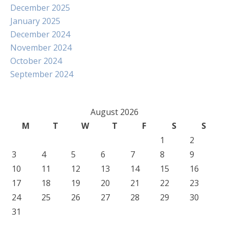
December 2025
January 2025
December 2024
November 2024
October 2024
September 2024
August 2026
M
T
W
T
F
S
S
1
2
3
4
5
6
7
8
9
10
11
12
13
14
15
16
17
18
19
20
21
22
23
24
25
26
27
28
29
30
31