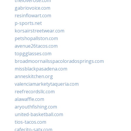
theloverose.com
gabriovoice.com
resinflowart.com
p-sports.net
korsairstreetwear.com
petshopallston.com
avenue26tacos.com
topgglasses.com
broadmoornailsspacoloradosprings.com
missblackpasadena.com
anneskitchen.org
valenciamarketytaqueria.com
reefrecordsllc.com
alawaffle.com
aryouthfishing.com
united-basketball.com
tios-tacos.com
cafecito-satx.com