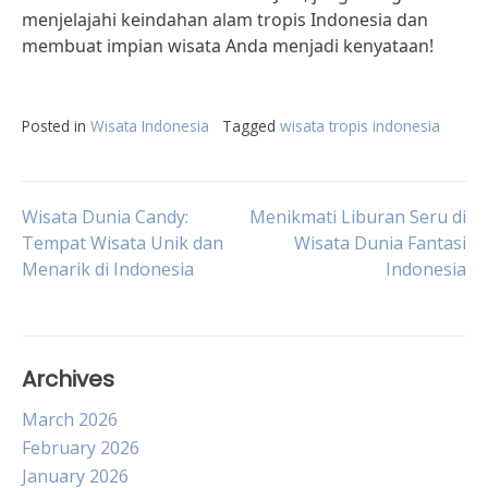
menjelajahi keindahan alam tropis Indonesia dan
membuat impian wisata Anda menjadi kenyataan!
Posted in
Wisata Indonesia
Tagged
wisata tropis indonesia
Post
Wisata Dunia Candy:
Menikmati Liburan Seru di
Tempat Wisata Unik dan
Wisata Dunia Fantasi
Menarik di Indonesia
Indonesia
navigation
Archives
March 2026
February 2026
January 2026