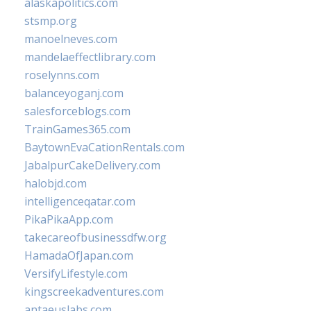
alaskapolitics.com
stsmp.org
manoelneves.com
mandelaeffectlibrary.com
roselynns.com
balanceyoganj.com
salesforceblogs.com
TrainGames365.com
BaytownEvaCationRentals.com
JabalpurCakeDelivery.com
halobjd.com
intelligenceqatar.com
PikaPikaApp.com
takecareofbusinessdfw.org
HamadaOfJapan.com
VersifyLifestyle.com
kingscreekadventures.com
antaeuslabs.com