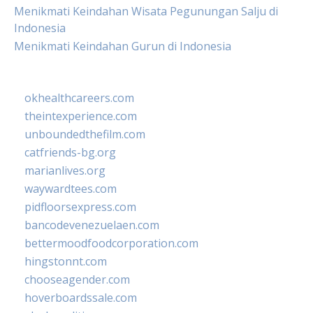
Menikmati Keindahan Wisata Pegunungan Salju di
Indonesia
Menikmati Keindahan Gurun di Indonesia
okhealthcareers.com
theintexperience.com
unboundedthefilm.com
catfriends-bg.org
marianlives.org
waywardtees.com
pidfloorsexpress.com
bancodevenezuelaen.com
bettermoodfoodcorporation.com
hingstonnt.com
chooseagender.com
hoverboardssale.com