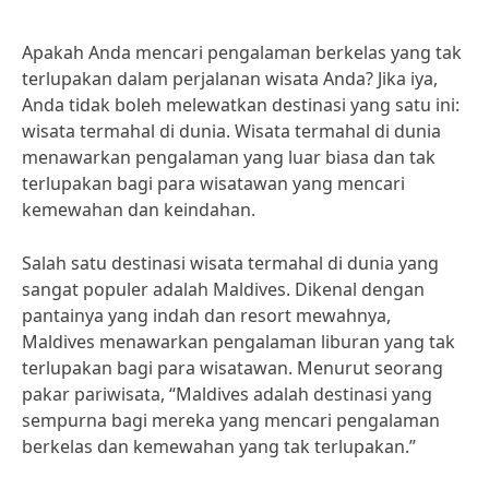
Apakah Anda mencari pengalaman berkelas yang tak
terlupakan dalam perjalanan wisata Anda? Jika iya,
Anda tidak boleh melewatkan destinasi yang satu ini:
wisata termahal di dunia. Wisata termahal di dunia
menawarkan pengalaman yang luar biasa dan tak
terlupakan bagi para wisatawan yang mencari
kemewahan dan keindahan.
Salah satu destinasi wisata termahal di dunia yang
sangat populer adalah Maldives. Dikenal dengan
pantainya yang indah dan resort mewahnya,
Maldives menawarkan pengalaman liburan yang tak
terlupakan bagi para wisatawan. Menurut seorang
pakar pariwisata, “Maldives adalah destinasi yang
sempurna bagi mereka yang mencari pengalaman
berkelas dan kemewahan yang tak terlupakan.”