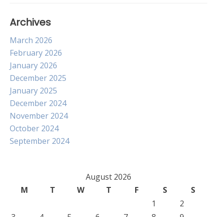
Archives
March 2026
February 2026
January 2026
December 2025
January 2025
December 2024
November 2024
October 2024
September 2024
August 2026
M
T
W
T
F
S
S
1
2