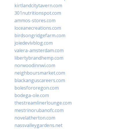
kirtlandcitytavern.com
301nutritionspot.com
ammos-stores.com
loceanecreations.com
birdsongridgefarm.com
joiedevivblog.com
valera-amsterdam.com
libertybrandhemp.com
norwoodinnwi.com
neighboursmarket.com
blackanguscareers.com
bolesfororegon.com
bodega-ole.com
thestreamlinerlounge.com
mestrinorubanofc.com
novelatherton.com
nassvalleygardens.net