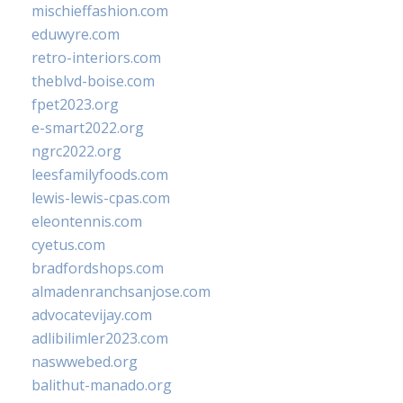
mischieffashion.com
eduwyre.com
retro-interiors.com
theblvd-boise.com
fpet2023.org
e-smart2022.org
ngrc2022.org
leesfamilyfoods.com
lewis-lewis-cpas.com
eleontennis.com
cyetus.com
bradfordshops.com
almadenranchsanjose.com
advocatevijay.com
adlibilimler2023.com
naswwebed.org
balithut-manado.org