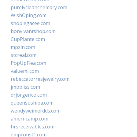
purelycleanchemdry.com
WishOping.com
shoplegacee.com
bonvivantshop.com
CupPlante.com
mpzin.com
stcreal.com
PopUpFlea.com
valueml.com
rebeccatorresjewelry.com
jmpbliss.com
drjorgerico.com
queensushipa.com
wendyweimerdds.com
ameri-camp.com
hrsreceivables.com
empconst1.com