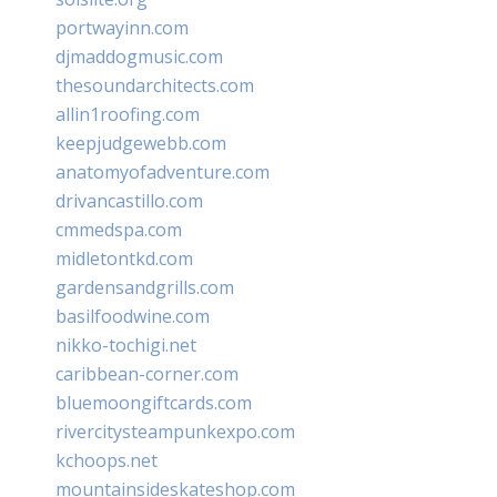
portwayinn.com
djmaddogmusic.com
thesoundarchitects.com
allin1roofing.com
keepjudgewebb.com
anatomyofadventure.com
drivancastillo.com
cmmedspa.com
midletontkd.com
gardensandgrills.com
basilfoodwine.com
nikko-tochigi.net
caribbean-corner.com
bluemoongiftcards.com
rivercitysteampunkexpo.com
kchoops.net
mountainsideskateshop.com