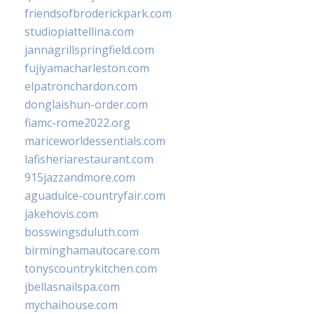
friendsofbroderickpark.com
studiopiattellina.com
jannagrillspringfield.com
fujiyamacharleston.com
elpatronchardon.com
donglaishun-order.com
fiamc-rome2022.org
mariceworldessentials.com
lafisheriarestaurant.com
915jazzandmore.com
aguadulce-countryfair.com
jakehovis.com
bosswingsduluth.com
birminghamautocare.com
tonyscountrykitchen.com
jbellasnailspa.com
mychaihouse.com