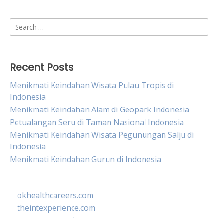
Search
for:
Recent Posts
Menikmati Keindahan Wisata Pulau Tropis di
Indonesia
Menikmati Keindahan Alam di Geopark Indonesia
Petualangan Seru di Taman Nasional Indonesia
Menikmati Keindahan Wisata Pegunungan Salju di
Indonesia
Menikmati Keindahan Gurun di Indonesia
okhealthcareers.com
theintexperience.com