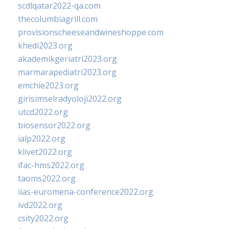
scdlqatar2022-qa.com
thecolumbiagrill.com
provisionscheeseandwineshoppe.com
khedi2023.org
akademikgeriatri2023.org
marmarapediatri2023.org
emchie2023.org
girisimselradyoloji2022.org
utcd2022.org
biosensor2022.org
ialp2022.org
klivet2022.org
ifac-hms2022.org
taoms2022.org
iias-euromena-conference2022.org
ivd2022.org
csity2022.org