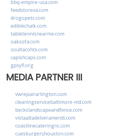
bbq-empire-usa.com
feedstoreva.com
drogopets.com
ediblechalk.com
tabletennisnearme.com
oaksofa.com
soultacohtx.com
capishcaps.com
gpsyfl.org
MEDIA PARTNER III
vwrepairarlington.com
cleaningservicebaltimore-md.com
beckslandscapeandfence.com
vistaaltadelveramendi.com
coastlinecateringnc.com
cuesburgershouston.com