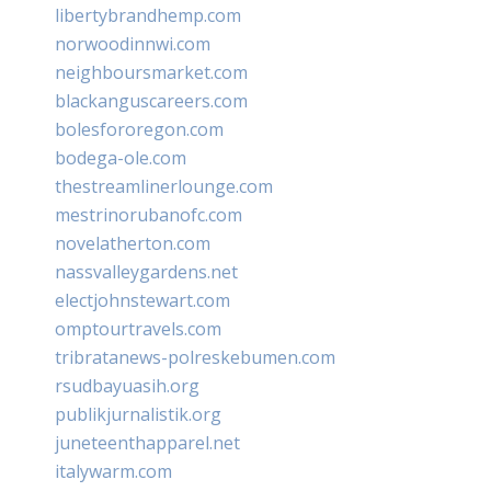
libertybrandhemp.com
norwoodinnwi.com
neighboursmarket.com
blackanguscareers.com
bolesfororegon.com
bodega-ole.com
thestreamlinerlounge.com
mestrinorubanofc.com
novelatherton.com
nassvalleygardens.net
electjohnstewart.com
omptourtravels.com
tribratanews-polreskebumen.com
rsudbayuasih.org
publikjurnalistik.org
juneteenthapparel.net
italywarm.com