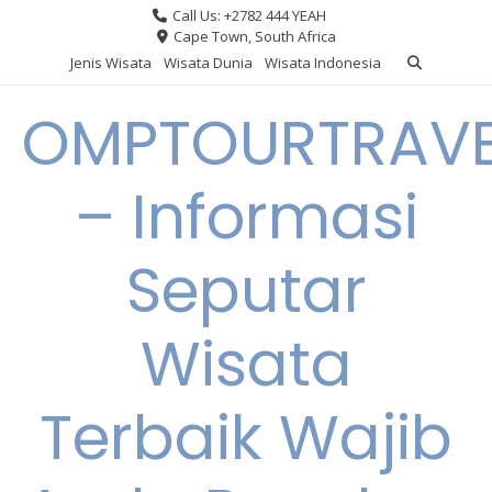
Skip
Call Us: +2782 444 YEAH
to
Cape Town, South Africa
content
Jenis Wisata
Wisata Dunia
Wisata Indonesia
OMPTOURTRAVE
– Informasi
Seputar
Wisata
Terbaik Wajib