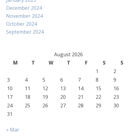
January 2025
December 2024
November 2024
October 2024
September 2024
August 2026
M
T
W
T
F
S
S
1
2
3
4
5
6
7
8
9
10
11
12
13
14
15
16
17
18
19
20
21
22
23
24
25
26
27
28
29
30
31
« Mar