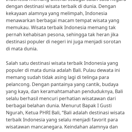
dengan destinasi wisata terbaik di dunia. Dengan
kekayaan alamnya yang melimpah, Indonesia
menawarkan berbagai macam tempat wisata yang
memukau. Wisata terbaik Indonesia memang tak
pernah kehabisan pesona, sehingga tak heran jika
destinasi populer di negeri ini juga menjadi sorotan
di mata dunia.
Salah satu destinasi wisata terbaik Indonesia yang
populer di mata dunia adalah Bali. Pulau dewata ini
memang sudah tidak asing lagi di telinga para
pelancong. Dengan pantainya yang cantik, budaya
yang kaya, dan keramahtamahan penduduknya, Bali
selalu berhasil mencuri perhatian wisatawan dari
berbagai belahan dunia. Menurut Bapak I Gusti
Ngurah, Ketua PHRI Bali, “Bali adalah destinasi wisata
terbaik Indonesia yang selalu menjadi favorit para
wisatawan mancanegara. Keindahan alamnya dan