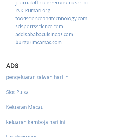
journaloffinanceeconomics.com
kvk-kumari.org
foodscienceandtechnology.com
scisportsscience.com
addisababacuisineaz.com
burgerimcamas.com
ADS
pengeluaran taiwan hari ini
Slot Pulsa
Keluaran Macau
keluaran kamboja hari ini
live draw sgp