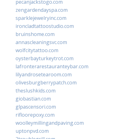
pecanjackstogo.com
zengardendayspa.com
sparklejewelryinc.com
ironcladtattoostudio.com
bruinshome.com
annascleaningsvc.com
wolfcitytattoo.com
oysterbayturkeytrot.com
lafronterarestauranteybar.com
lilyandrosetearoom.com
olivesburgberrypatch.com
theslushkids.com
giobastian.com
glpascensori.com
rifloorepoxy.com
woolleymillingandpaving.com
uptonpvd.com
2troublegrill.com