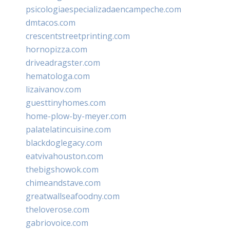
psicologiaespecializadaencampeche.com
dmtacos.com
crescentstreetprinting.com
hornopizza.com
driveadragster.com
hematologa.com
lizaivanov.com
guesttinyhomes.com
home-plow-by-meyer.com
palatelatincuisine.com
blackdoglegacy.com
eatvivahouston.com
thebigshowok.com
chimeandstave.com
greatwallseafoodny.com
theloverose.com
gabriovoice.com