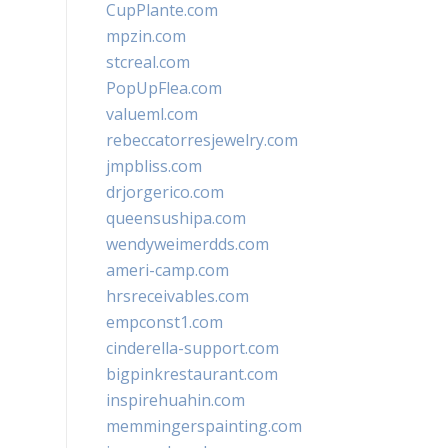
CupPlante.com
mpzin.com
stcreal.com
PopUpFlea.com
valueml.com
rebeccatorresjewelry.com
jmpbliss.com
drjorgerico.com
queensushipa.com
wendyweimerdds.com
ameri-camp.com
hrsreceivables.com
empconst1.com
cinderella-support.com
bigpinkrestaurant.com
inspirehuahin.com
memmingerspainting.com