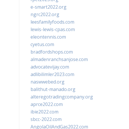
e-smart2022.org
ngrc2022.org
leesfamilyfoods.com
lewis-lewis-cpas.com
eleontennis.com
cyetus.com
bradfordshops.com
almadenranchsanjose.com
advocatevijay.com
adlibilimler2023.com
naswwebed.org
balithut-manado.org
alteregotradingcompany.org
aprce2022.com
ibie2022.com
sbcc-2022.com
AngolaOilAndGas2022.com