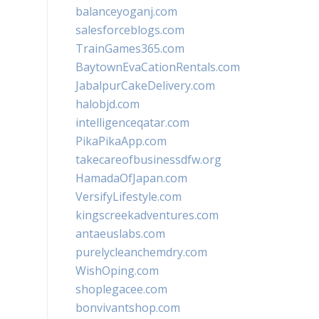
balanceyoganj.com
salesforceblogs.com
TrainGames365.com
BaytownEvaCationRentals.com
JabalpurCakeDelivery.com
halobjd.com
intelligenceqatar.com
PikaPikaApp.com
takecareofbusinessdfw.org
HamadaOfJapan.com
VersifyLifestyle.com
kingscreekadventures.com
antaeuslabs.com
purelycleanchemdry.com
WishOping.com
shoplegacee.com
bonvivantshop.com