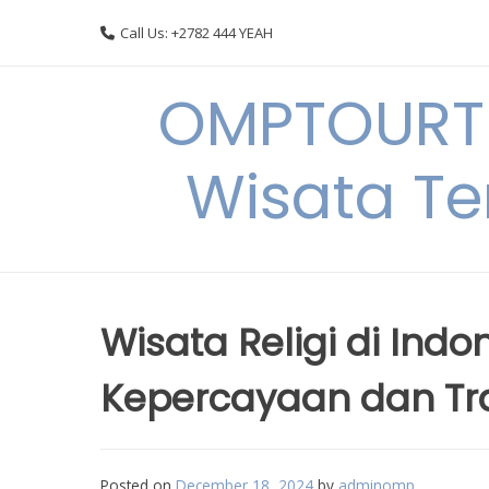
Skip
Call Us: +2782 444 YEAH
to
content
OMPTOURTR
Wisata Te
Wisata Religi di In
Kepercayaan dan Tra
Posted on
December 18, 2024
by
adminomp