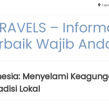
Cape
AVELS – Informa
rbaik Wajib An
donesia: Menyelami Keagun
disi Lokal