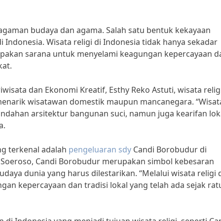
ragaman budaya dan agama. Salah satu bentuk kekayaan
i Indonesia. Wisata religi di Indonesia tidak hanya sekadar
upakan sarana untuk menyelami keagungan kepercayaan d
kat.
sata dan Ekonomi Kreatif, Esthy Reko Astuti, wisata religi
 menarik wisatawan domestik maupun mancanegara. “Wisat
indahan arsitektur bangunan suci, namun juga kearifan lok
a.
ang terkenal adalah
pengeluaran sdy
Candi Borobudur di
r. Soeroso, Candi Borobudur merupakan simbol kebesaran
a dunia yang harus dilestarikan. “Melalui wisata religi 
an kepercayaan dan tradisi lokal yang telah ada sejak ra