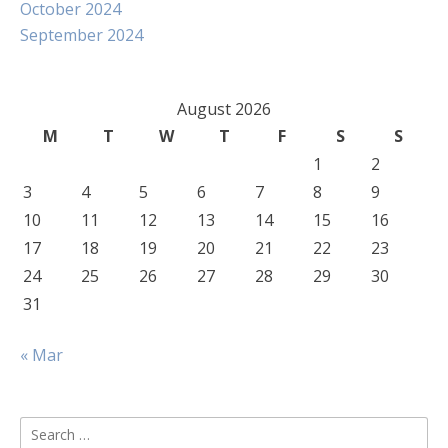
October 2024
September 2024
August 2026
M
T
W
T
F
S
S
1
2
3
4
5
6
7
8
9
10
11
12
13
14
15
16
17
18
19
20
21
22
23
24
25
26
27
28
29
30
31
« Mar
Search