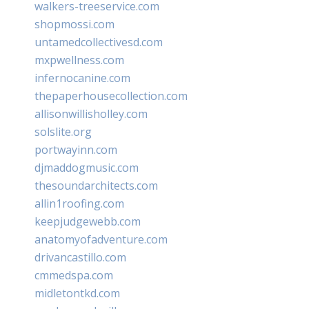
walkers-treeservice.com
shopmossi.com
untamedcollectivesd.com
mxpwellness.com
infernocanine.com
thepaperhousecollection.com
allisonwillisholley.com
solslite.org
portwayinn.com
djmaddogmusic.com
thesoundarchitects.com
allin1roofing.com
keepjudgewebb.com
anatomyofadventure.com
drivancastillo.com
cmmedspa.com
midletontkd.com