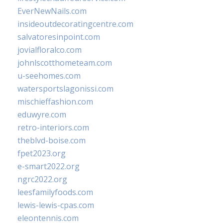
EverNewNails.com
insideoutdecoratingcentre.com
salvatoresinpoint.com
jovialfloralco.com
johnlscotthometeam.com
u-seehomes.com
watersportslagonissi.com
mischieffashion.com
eduwyre.com
retro-interiors.com
theblvd-boise.com
fpet2023.org
e-smart2022.org
ngrc2022.org
leesfamilyfoods.com
lewis-lewis-cpas.com
eleontennis.com