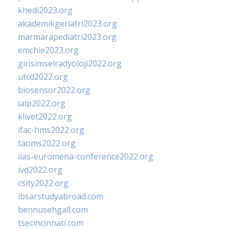
khedi2023.org
akademikgeriatri2023.org
marmarapediatri2023.org
emchie2023.org
girisimselradyoloji2022.org
utcd2022.org
biosensor2022.org
ialp2022.org
klivet2022.org
ifac-hms2022.org
taoms2022.org
iias-euromena-conference2022.org
ivd2022.org
csity2022.org
ibsarstudyabroad.com
bennusehgall.com
tsecincinnati.com