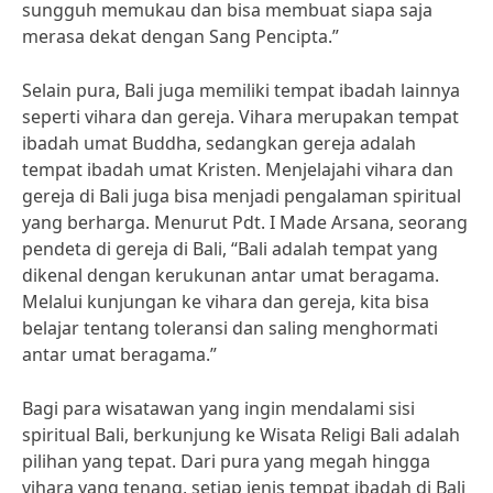
sungguh memukau dan bisa membuat siapa saja
merasa dekat dengan Sang Pencipta.”
Selain pura, Bali juga memiliki tempat ibadah lainnya
seperti vihara dan gereja. Vihara merupakan tempat
ibadah umat Buddha, sedangkan gereja adalah
tempat ibadah umat Kristen. Menjelajahi vihara dan
gereja di Bali juga bisa menjadi pengalaman spiritual
yang berharga. Menurut Pdt. I Made Arsana, seorang
pendeta di gereja di Bali, “Bali adalah tempat yang
dikenal dengan kerukunan antar umat beragama.
Melalui kunjungan ke vihara dan gereja, kita bisa
belajar tentang toleransi dan saling menghormati
antar umat beragama.”
Bagi para wisatawan yang ingin mendalami sisi
spiritual Bali, berkunjung ke Wisata Religi Bali adalah
pilihan yang tepat. Dari pura yang megah hingga
vihara yang tenang, setiap jenis tempat ibadah di Bali