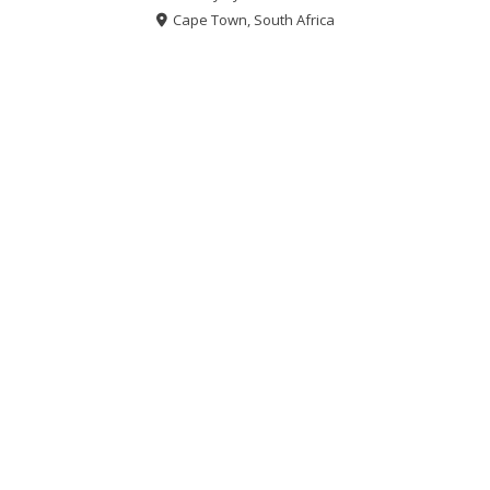
Cape Town, South Africa