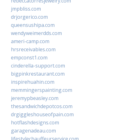
rebeccatorresjewelry.com
jmpbliss.com
drjorgerico.com
queensushipa.com
wendyweimerdds.com
ameri-camp.com
hrsreceivables.com
empconst1.com
cinderella-support.com
bigpinkrestaurant.com
inspirehuahin.com
memmingerspainting.com
jeremypbeasley.com
thesandwichdepotcos.com
drgiggleshouseofpain.com
hotflashdesigns.com
garagenadeau.com
lifestylechauffeurservice.com