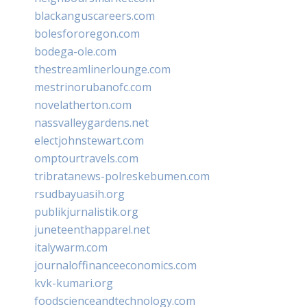
blackanguscareers.com
bolesfororegon.com
bodega-ole.com
thestreamlinerlounge.com
mestrinorubanofc.com
novelatherton.com
nassvalleygardens.net
electjohnstewart.com
omptourtravels.com
tribratanews-polreskebumen.com
rsudbayuasih.org
publikjurnalistik.org
juneteenthapparel.net
italywarm.com
journaloffinanceeconomics.com
kvk-kumari.org
foodscienceandtechnology.com