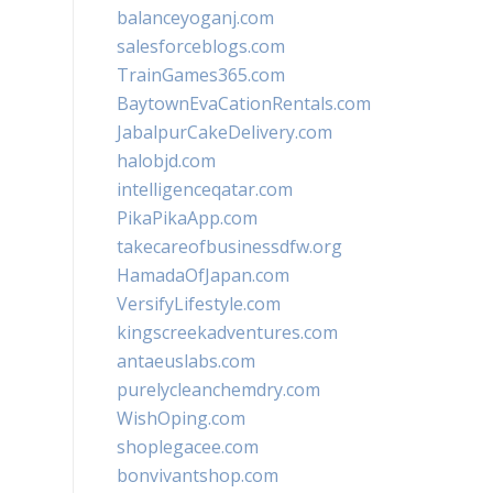
balanceyoganj.com
salesforceblogs.com
TrainGames365.com
BaytownEvaCationRentals.com
JabalpurCakeDelivery.com
halobjd.com
intelligenceqatar.com
PikaPikaApp.com
takecareofbusinessdfw.org
HamadaOfJapan.com
VersifyLifestyle.com
kingscreekadventures.com
antaeuslabs.com
purelycleanchemdry.com
WishOping.com
shoplegacee.com
bonvivantshop.com