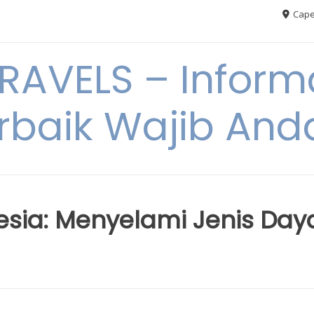
Cape
AVELS – Informa
rbaik Wajib An
esia: Menyelami Jenis Day