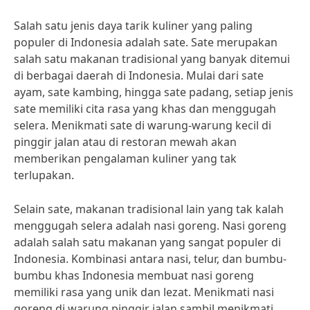
Salah satu jenis daya tarik kuliner yang paling
populer di Indonesia adalah sate. Sate merupakan
salah satu makanan tradisional yang banyak ditemui
di berbagai daerah di Indonesia. Mulai dari sate
ayam, sate kambing, hingga sate padang, setiap jenis
sate memiliki cita rasa yang khas dan menggugah
selera. Menikmati sate di warung-warung kecil di
pinggir jalan atau di restoran mewah akan
memberikan pengalaman kuliner yang tak
terlupakan.
Selain sate, makanan tradisional lain yang tak kalah
menggugah selera adalah nasi goreng. Nasi goreng
adalah salah satu makanan yang sangat populer di
Indonesia. Kombinasi antara nasi, telur, dan bumbu-
bumbu khas Indonesia membuat nasi goreng
memiliki rasa yang unik dan lezat. Menikmati nasi
goreng di warung pinggir jalan sambil menikmati