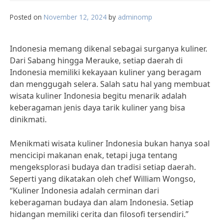
Posted on
November 12, 2024
by
adminomp
Indonesia memang dikenal sebagai surganya kuliner.
Dari Sabang hingga Merauke, setiap daerah di
Indonesia memiliki kekayaan kuliner yang beragam
dan menggugah selera. Salah satu hal yang membuat
wisata kuliner Indonesia begitu menarik adalah
keberagaman jenis daya tarik kuliner yang bisa
dinikmati.
Menikmati wisata kuliner Indonesia bukan hanya soal
mencicipi makanan enak, tetapi juga tentang
mengeksplorasi budaya dan tradisi setiap daerah.
Seperti yang dikatakan oleh chef William Wongso,
“Kuliner Indonesia adalah cerminan dari
keberagaman budaya dan alam Indonesia. Setiap
hidangan memiliki cerita dan filosofi tersendiri.”