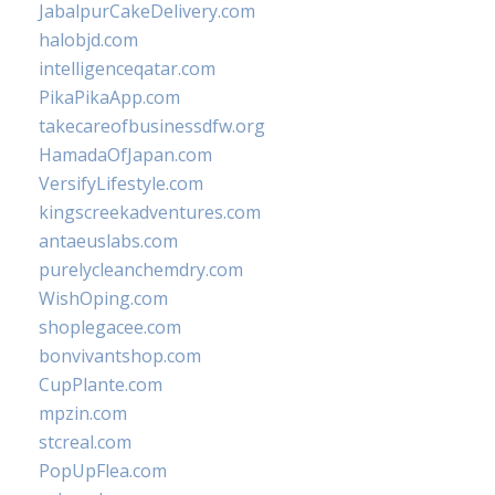
JabalpurCakeDelivery.com
halobjd.com
intelligenceqatar.com
PikaPikaApp.com
takecareofbusinessdfw.org
HamadaOfJapan.com
VersifyLifestyle.com
kingscreekadventures.com
antaeuslabs.com
purelycleanchemdry.com
WishOping.com
shoplegacee.com
bonvivantshop.com
CupPlante.com
mpzin.com
stcreal.com
PopUpFlea.com