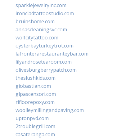
sparklejewelryinc.com
ironcladtattoostudio.com
bruinshome.com
annascleaningsvc.com
wolfcitytattoo.com
oysterbayturkeytrot.com
lafronterarestauranteybar.com
lilyandrosetearoom.com
olivesburgberrypatch.com
theslushkids.com
giobastian.com
glpascensori.com
rifloorepoxy.com
woolleymillingandpaving.com
uptonpvd.com
2troublegrill.com
casateranga.com