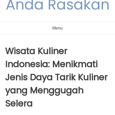
Anda Rasakan
Menu
Wisata Kuliner
Indonesia: Menikmati
Jenis Daya Tarik Kuliner
yang Menggugah
Selera