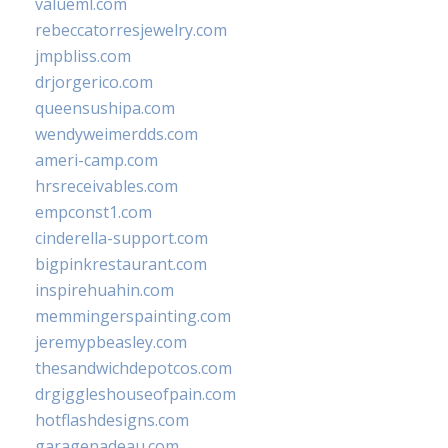
valueml.com
rebeccatorresjewelry.com
jmpbliss.com
drjorgerico.com
queensushipa.com
wendyweimerdds.com
ameri-camp.com
hrsreceivables.com
empconst1.com
cinderella-support.com
bigpinkrestaurant.com
inspirehuahin.com
memmingerspainting.com
jeremypbeasley.com
thesandwichdepotcos.com
drgiggleshouseofpain.com
hotflashdesigns.com
garagenadeau.com