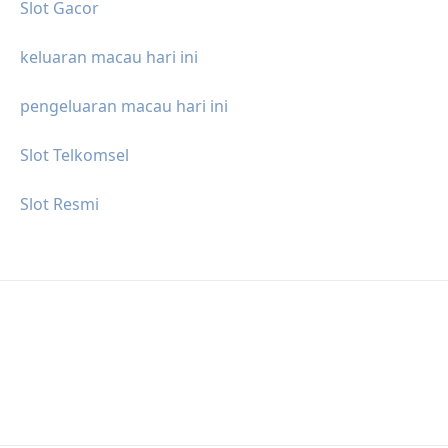
Slot Gacor
keluaran macau hari ini
pengeluaran macau hari ini
Slot Telkomsel
Slot Resmi