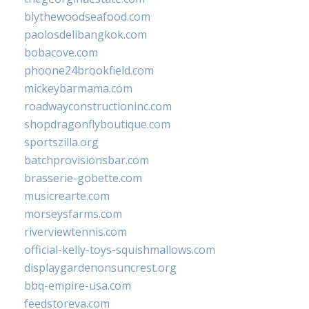
blythewoodseafood.com
paolosdelibangkok.com
bobacove.com
phoone24brookfield.com
mickeybarmama.com
roadwayconstructioninc.com
shopdragonflyboutique.com
sportszilla.org
batchprovisionsbar.com
brasserie-gobette.com
musicrearte.com
morseysfarms.com
riverviewtennis.com
official-kelly-toys-squishmallows.com
displaygardenonsuncrest.org
bbq-empire-usa.com
feedstoreva.com