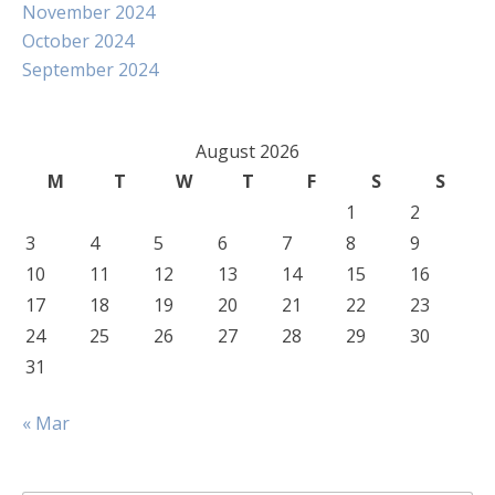
November 2024
October 2024
September 2024
August 2026
M
T
W
T
F
S
S
1
2
3
4
5
6
7
8
9
10
11
12
13
14
15
16
17
18
19
20
21
22
23
24
25
26
27
28
29
30
31
« Mar