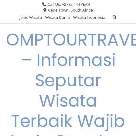
Skip
Call Us: +2782 444 YEAH
to
Cape Town, South Africa
content
Jenis Wisata
Wisata Dunia
Wisata Indonesia
OMPTOURTRAVE
– Informasi
Seputar
Wisata
Terbaik Wajib