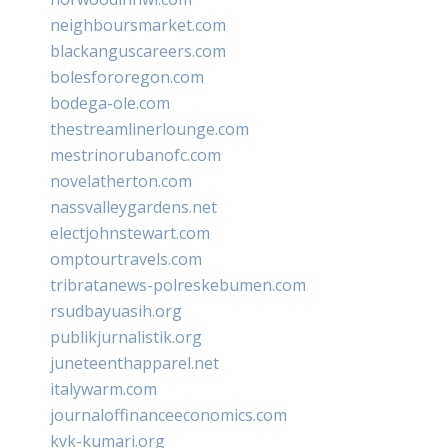
neighboursmarket.com
blackanguscareers.com
bolesfororegon.com
bodega-ole.com
thestreamlinerlounge.com
mestrinorubanofc.com
novelatherton.com
nassvalleygardens.net
electjohnstewart.com
omptourtravels.com
tribratanews-polreskebumen.com
rsudbayuasih.org
publikjurnalistik.org
juneteenthapparel.net
italywarm.com
journaloffinanceeconomics.com
kvk-kumari.org