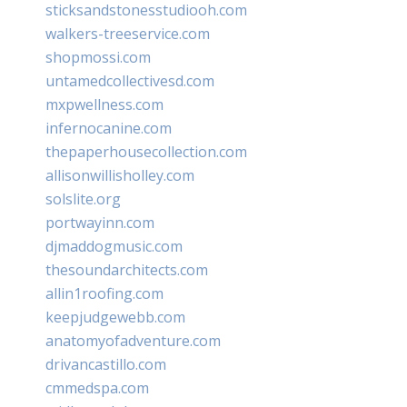
sticksandstonesstudiooh.com
walkers-treeservice.com
shopmossi.com
untamedcollectivesd.com
mxpwellness.com
infernocanine.com
thepaperhousecollection.com
allisonwillisholley.com
solslite.org
portwayinn.com
djmaddogmusic.com
thesoundarchitects.com
allin1roofing.com
keepjudgewebb.com
anatomyofadventure.com
drivancastillo.com
cmmedspa.com