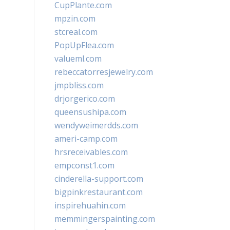
CupPlante.com
mpzin.com
stcreal.com
PopUpFlea.com
valueml.com
rebeccatorresjewelry.com
jmpbliss.com
drjorgerico.com
queensushipa.com
wendyweimerdds.com
ameri-camp.com
hrsreceivables.com
empconst1.com
cinderella-support.com
bigpinkrestaurant.com
inspirehuahin.com
memmingerspainting.com