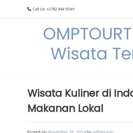
Skip
Call Us: +2782 444 YEAH
to
content
OMPTOURTR
Wisata Te
Wisata Kuliner di In
Makanan Lokal
Posted on
November 20, 2024
by
adminomp