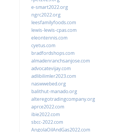
e-smart2022.org
ngrc2022.org
leesfamilyfoods.com
lewis-lewis-cpas.com
eleontennis.com
cyetus.com
bradfordshops.com
almadenranchsanjose.com
advocatevijay.com
adlibilimler2023.com
naswwebed.org
balithut-manado.org
alteregotradingcompany.org
aprce2022.com
ibie2022.com
sbcc-2022.com
AngolaOilAndGas2022.com