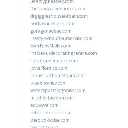
jeremypbeasley.com
thesandwichdepotcos.com
drgiggleshouseofpain.com
hotflashdesigns.com
garagenadeau.com
lifestylechauffeurservice.com
EverNewNails.com
insideoutdecoratingcentre.com
salvatoresinpoint.com
jovialfloralco.com
johnlscotthometeam.com
u-seehomes.com
watersportslagonissi.com
mischieffashion.com
eduwyre.com
retro-interiors.com
theblvd-boise.com
fpet2023.org