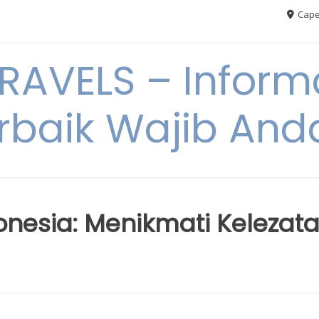
Cape
AVELS – Informa
rbaik Wajib An
donesia: Menikmati Kelezat