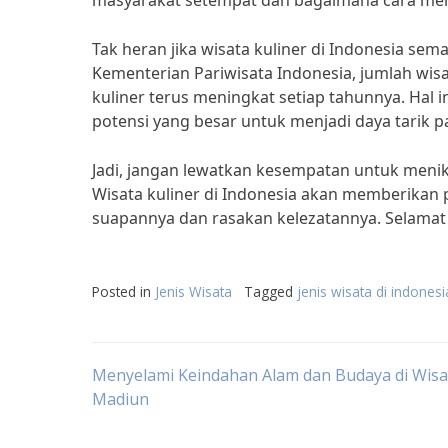
masyarakat setempat dan bagaimana cara mem
Tak heran jika wisata kuliner di Indonesia sem
Kementerian Pariwisata Indonesia, jumlah wis
kuliner terus meningkat setiap tahunnya. Hal 
potensi yang besar untuk menjadi daya tarik p
Jadi, jangan lewatkan kesempatan untuk menikm
Wisata kuliner di Indonesia akan memberikan 
suapannya dan rasakan kelezatannya. Selamat
Posted in
Jenis Wisata
Tagged
jenis wisata di indonesi
Post
Menyelami Keindahan Alam dan Budaya di Wisa
Madiun
navigation