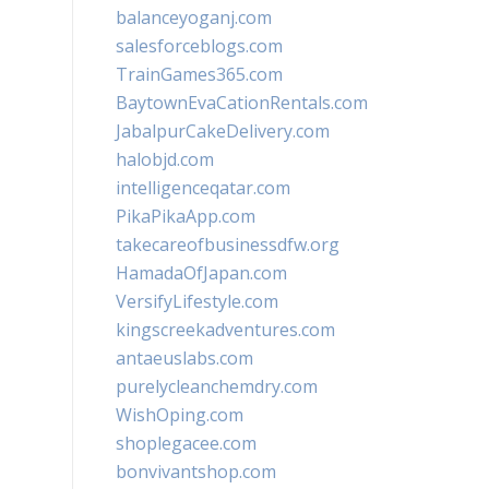
balanceyoganj.com
salesforceblogs.com
TrainGames365.com
BaytownEvaCationRentals.com
JabalpurCakeDelivery.com
halobjd.com
intelligenceqatar.com
PikaPikaApp.com
takecareofbusinessdfw.org
HamadaOfJapan.com
VersifyLifestyle.com
kingscreekadventures.com
antaeuslabs.com
purelycleanchemdry.com
WishOping.com
shoplegacee.com
bonvivantshop.com