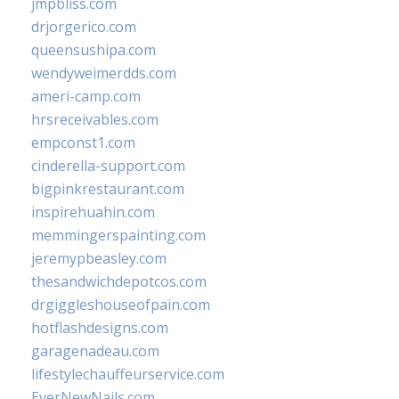
jmpbliss.com
drjorgerico.com
queensushipa.com
wendyweimerdds.com
ameri-camp.com
hrsreceivables.com
empconst1.com
cinderella-support.com
bigpinkrestaurant.com
inspirehuahin.com
memmingerspainting.com
jeremypbeasley.com
thesandwichdepotcos.com
drgiggleshouseofpain.com
hotflashdesigns.com
garagenadeau.com
lifestylechauffeurservice.com
EverNewNails.com