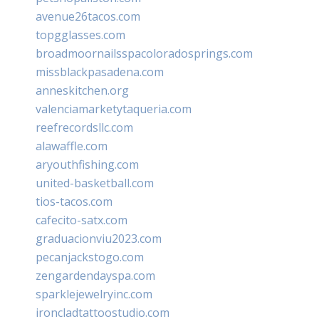
avenue26tacos.com
topgglasses.com
broadmoornailsspacoloradosprings.com
missblackpasadena.com
anneskitchen.org
valenciamarketytaqueria.com
reefrecordsllc.com
alawaffle.com
aryouthfishing.com
united-basketball.com
tios-tacos.com
cafecito-satx.com
graduacionviu2023.com
pecanjackstogo.com
zengardendayspa.com
sparklejewelryinc.com
ironcladtattoostudio.com