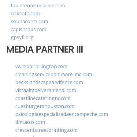
tabletennisnearme.com
oaksofa.com
soultacohtx.com
capishcaps.com
gpsyfl.org
MEDIA PARTNER III
vwrepairarlington.com
cleaningservicebaltimore-md.com
beckslandscapeandfence.com
vistaaltadelveramendi.com
coastlinecateringnc.com
cuesburgershouston.com
psicologiaespecializadaencampeche.com
dmtacos.com
crescentstreetprinting.com