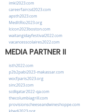
imkl2023.com
careerfaircsd2023.com
apsth2023.com
MedItRio2023.org
lcicon2023boston.com
waitangidayfestival2022.com
vacancesscolaires2022.com
MEDIA PARTNER II
isth2022.com
p2b2pabi2023-makassar.com
wocfparis2023.org
sinc2023.com
scdlqatar2022-qa.com
thecolumbiagrill.com
provisionscheeseandwineshoppe.com
khedi2023.org