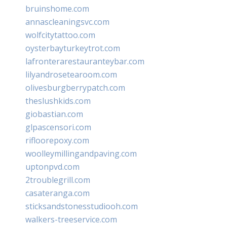
bruinshome.com
annascleaningsvc.com
wolfcitytattoo.com
oysterbayturkeytrot.com
lafronterarestauranteybar.com
lilyandrosetearoom.com
olivesburgberrypatch.com
theslushkids.com
giobastian.com
glpascensori.com
rifloorepoxy.com
woolleymillingandpaving.com
uptonpvd.com
2troublegrill.com
casateranga.com
sticksandstonesstudiooh.com
walkers-treeservice.com