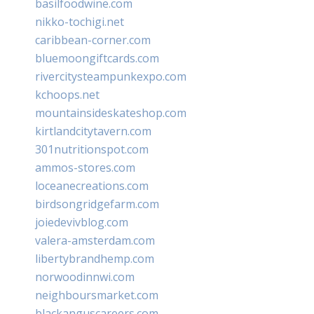
basilfoodwine.com
nikko-tochigi.net
caribbean-corner.com
bluemoongiftcards.com
rivercitysteampunkexpo.com
kchoops.net
mountainsideskateshop.com
kirtlandcitytavern.com
301nutritionspot.com
ammos-stores.com
loceanecreations.com
birdsongridgefarm.com
joiedevivblog.com
valera-amsterdam.com
libertybrandhemp.com
norwoodinnwi.com
neighboursmarket.com
blackanguscareers.com