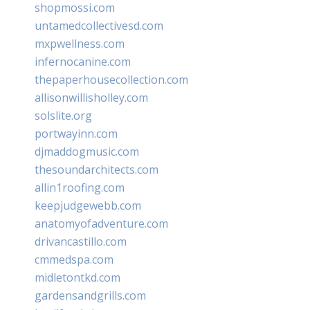
shopmossi.com
untamedcollectivesd.com
mxpwellness.com
infernocanine.com
thepaperhousecollection.com
allisonwillisholley.com
solslite.org
portwayinn.com
djmaddogmusic.com
thesoundarchitects.com
allin1roofing.com
keepjudgewebb.com
anatomyofadventure.com
drivancastillo.com
cmmedspa.com
midletontkd.com
gardensandgrills.com