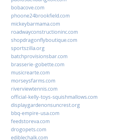
bobacove.com
phoone24brookfield.com
mickeybarmama.com
roadwayconstructioninc.com
shopdragonflyboutique.com
sportszilla.org
batchprovisionsbar.com
brasserie-gobette.com
musicrearte.com
morseysfarms.com
riverviewtennis.com
official-kelly-toys-squishmallows.com
displaygardenonsuncrest.org
bbq-empire-usa.com
feedstoreva.com
drogopets.com
ediblechalk.com