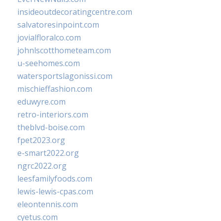
insideoutdecoratingcentre.com
salvatoresinpoint.com
jovialfloralco.com
johnlscotthometeam.com
u-seehomes.com
watersportslagonissi.com
mischieffashion.com
eduwyre.com
retro-interiors.com
theblvd-boise.com
fpet2023.org
e-smart2022.org
ngrc2022.org
leesfamilyfoods.com
lewis-lewis-cpas.com
eleontennis.com
cyetus.com