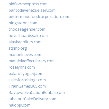
pidfloorsexpress.com
bancodevenezuelaen.com
bettermoodfoodcorporation.com
hingstonnt.com
chooseagender.com
hoverboardssale.com
alaskapolitics.com
stsmp.org
manoelneves.com
mandelaeffectlibrary.com
roselynns.com
balanceyoganj.com
salesforceblogs.com
TrainGames365.com
BaytownEvaCationRentals.com
JabalpurCakeDelivery.com
halobjd.com