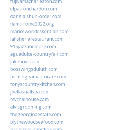
fujiyamacharleston.com
elpatronchardon.com
donglaishun-order.com
fiamc-rome2022.org
mariceworldessentials.com
lafisheriarestaurant.com
915jazzandmore.com
aguadulce-countryfair.com
jakehovis.com
bosswingsduluth.com
birminghamautocare.com
tonyscountrykitchen.com
jbellasnailspa.com
mychaihouse.com
alvisgrooming.com
thegeorginaestate.com
blythewoodseafood.com
paolosdelibangkok.com