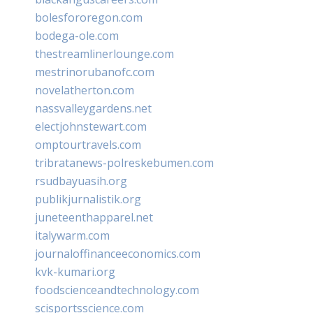
bolesfororegon.com
bodega-ole.com
thestreamlinerlounge.com
mestrinorubanofc.com
novelatherton.com
nassvalleygardens.net
electjohnstewart.com
omptourtravels.com
tribratanews-polreskebumen.com
rsudbayuasih.org
publikjurnalistik.org
juneteenthapparel.net
italywarm.com
journaloffinanceeconomics.com
kvk-kumari.org
foodscienceandtechnology.com
scisportsscience.com