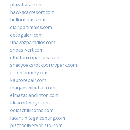
plazabatai.com
hawkscayresort.com
hellonquads.com
diarioanimales.com
decogaleri.com
unavozparadios.com
shoes-vert.com
elbotanicopanama.com
shadyoaksrockportrvpark.com
jccoinlaundry.com
kautorepair.com
marjaeswinebar.com
elmazatlanclinton.com
ideacoffeenyc.com
odieschillicothe.com
lacantinitagalesburg.com
pizzadeliverybristol.com