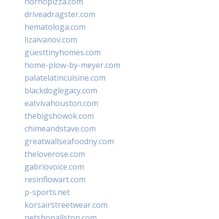
hornopizza.com
driveadragster.com
hematologa.com
lizaivanov.com
guesttinyhomes.com
home-plow-by-meyer.com
palatelatincuisine.com
blackdoglegacy.com
eatvivahouston.com
thebigshowok.com
chimeandstave.com
greatwallseafoodny.com
theloverose.com
gabriovoice.com
resinflowart.com
p-sports.net
korsairstreetwear.com
petshopallston.com