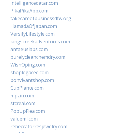
intelligenceqatar.com
PikaPikaApp.com
takecareofbusinessdfw.org
HamadaOfJapan.com
VersifyLifestyle.com
kingscreekadventures.com
antaeuslabs.com
purelycleanchemdry.com
WishOping.com
shoplegacee.com
bonvivantshop.com
CupPlante.com
mpzin.com
stcreal.com
PopUpFlea.com
valueml.com
rebeccatorresjewelry.com