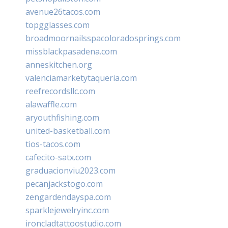
avenue26tacos.com
topgglasses.com
broadmoornailsspacoloradosprings.com
missblackpasadena.com
anneskitchen.org
valenciamarketytaqueria.com
reefrecordsllc.com
alawaffle.com
aryouthfishing.com
united-basketball.com
tios-tacos.com
cafecito-satx.com
graduacionviu2023.com
pecanjackstogo.com
zengardendayspa.com
sparklejewelryinc.com
ironcladtattoostudio.com