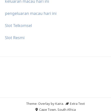
keluaran macau hari ini
pengeluaran macau hari ini
Slot Telkomsel
Slot Resmi
Theme: Overlay by
Kaira
.
Extra Text
Cape Town, South Africa