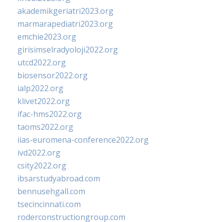
akademikgeriatri2023.org
marmarapediatri2023.org
emchie2023.org
girisimselradyoloji2022.org
utcd2022.org
biosensor2022.org
ialp2022.org
klivet2022.org
ifac-hms2022.org
taoms2022.org
iias-euromena-conference2022.org
ivd2022.org
csity2022.org
ibsarstudyabroad.com
bennusehgall.com
tsecincinnati.com
roderconstructiongroup.com