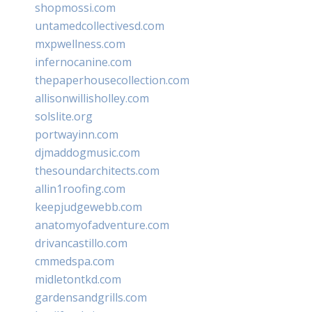
shopmossi.com
untamedcollectivesd.com
mxpwellness.com
infernocanine.com
thepaperhousecollection.com
allisonwillisholley.com
solslite.org
portwayinn.com
djmaddogmusic.com
thesoundarchitects.com
allin1roofing.com
keepjudgewebb.com
anatomyofadventure.com
drivancastillo.com
cmmedspa.com
midletontkd.com
gardensandgrills.com