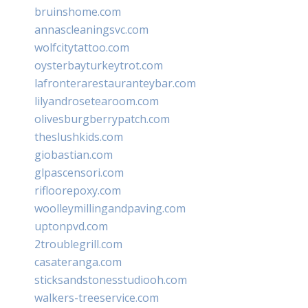
bruinshome.com
annascleaningsvc.com
wolfcitytattoo.com
oysterbayturkeytrot.com
lafronterarestauranteybar.com
lilyandrosetearoom.com
olivesburgberrypatch.com
theslushkids.com
giobastian.com
glpascensori.com
rifloorepoxy.com
woolleymillingandpaving.com
uptonpvd.com
2troublegrill.com
casateranga.com
sticksandstonesstudiooh.com
walkers-treeservice.com