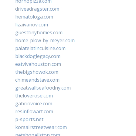
hornopizza.com
driveadragster.com
hematologa.com
lizaivanov.com
guesttinyhomes.com
home-plow-by-meyer.com
palatelatincuisine.com
blackdoglegacy.com
eatvivahouston.com
thebigshowok.com
chimeandstave.com
greatwallseafoodny.com
theloverose.com
gabriovoice.com
resinflowart.com
p-sports.net
korsairstreetwear.com
petshopallston.com