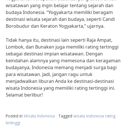
wisatawan yang ingin belajar tentang sejarah dan
budaya Indonesia. “Yogyakarta memiliki beragam
destinasi wisata sejarah dan budaya, seperti Candi
Borobudur dan Keraton Yogyakarta,” ujarnya.
Tidak hanya itu, destinasi lain seperti Raja Ampat,
Lombok, dan Bunaken juga memiliki rating tertinggi
sebagai destinasi impian wisatawan. Dengan
keindahan alamnya yang memesona dan keragaman
budayanya, Indonesia memang menjadi surga bagi
para wisatawan. Jadi, jangan ragu untuk
menjadwalkan liburan Anda ke destinasi-destinasi
wisata Indonesia yang memiliki rating tertinggi ini.
Selamat berlibur!
Posted in
Wisata Indonesia
Tagged
wisata indonesia rating
tertinggi