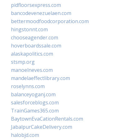
pidfloorsexpress.com
bancodevenezuelaen.com
bettermoodfoodcorporation.com
hingstonnt.com
chooseagender.com
hoverboardssale.com
alaskapolitics.com
stsmp.org
manoelneves.com
mandelaeffectlibrary.com
roselynns.com
balanceyoganj.com
salesforceblogs.com
TrainGames365.com
BaytownEvaCationRentals.com
JabalpurCakeDelivery.com
halobjd.com