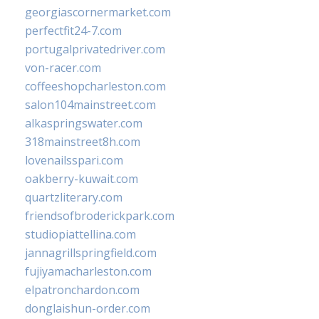
georgiascornermarket.com
perfectfit24-7.com
portugalprivatedriver.com
von-racer.com
coffeeshopcharleston.com
salon104mainstreet.com
alkaspringswater.com
318mainstreet8h.com
lovenailsspari.com
oakberry-kuwait.com
quartzliterary.com
friendsofbroderickpark.com
studiopiattellina.com
jannagrillspringfield.com
fujiyamacharleston.com
elpatronchardon.com
donglaishun-order.com