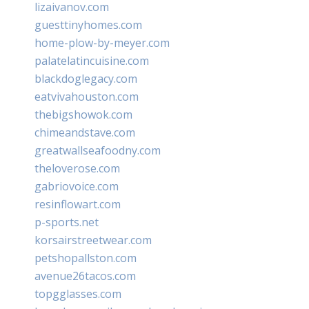
lizaivanov.com
guesttinyhomes.com
home-plow-by-meyer.com
palatelatincuisine.com
blackdoglegacy.com
eatvivahouston.com
thebigshowok.com
chimeandstave.com
greatwallseafoodny.com
theloverose.com
gabriovoice.com
resinflowart.com
p-sports.net
korsairstreetwear.com
petshopallston.com
avenue26tacos.com
topgglasses.com