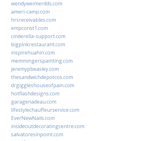
wendyweimerdds.com
ameri-camp.com
hrsreceivables.com
empconst1.com
cinderella-support.com
bigpinkrestaurant.com
inspirehuahin.com
memmingerspainting.com
jeremypbeasley.com
thesandwichdepotcos.com
drgiggleshouseofpain.com
hotflashdesigns.com
garagenadeau.com
lifestylechauffeurservice.com
EverNewNails.com
insideoutdecoratingcentre.com
salvatoresinpoint.com