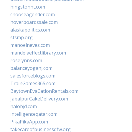
hingstonnt.com
chooseagender.com
hoverboardssale.com
alaskapolitics.com
stsmp.org
manoelneves.com
mandelaeffectlibrary.com
roselynns.com
balanceyoganj.com
salesforceblogs.com
TrainGames365.com
BaytownEvaCationRentals.com
JabalpurCakeDelivery.com
halobjd.com
intelligenceqatar.com
PikaPikaApp.com
takecareofbusinessdfw.org