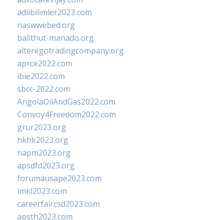
adlibilimler2023.com
naswwebed.org
balithut-manado.org
alteregotradingcompany.org
aprce2022.com
ibie2022.com
sbcc-2022.com
AngolaOilAndGas2022.com
Convoy4Freedom2022.com
grur2023.org
hkhk2023.org
napm2023.org
apsdfd2023.org
forumausape2023.com
imkl2023.com
careerfaircsd2023.com
apsth2023.com