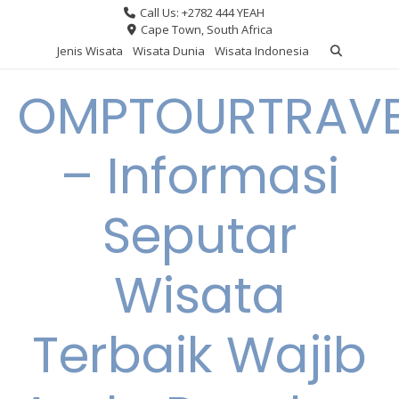
Skip
Call Us: +2782 444 YEAH
to
Cape Town, South Africa
content
Jenis Wisata
Wisata Dunia
Wisata Indonesia
OMPTOURTRAVE
– Informasi
Seputar
Wisata
Terbaik Wajib