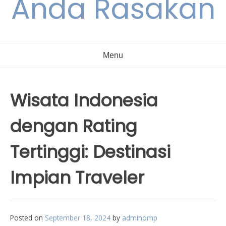
Anda Rasakan
Menu
Wisata Indonesia
dengan Rating
Tertinggi: Destinasi
Impian Traveler
Posted on
September 18, 2024
by
adminomp