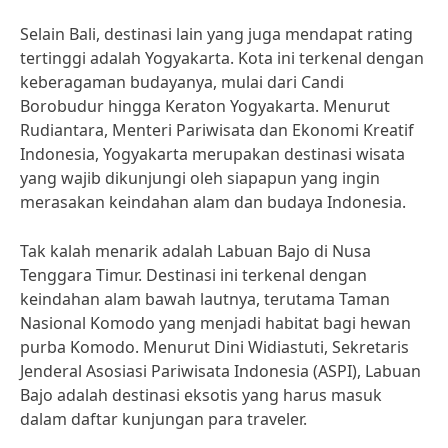
Selain Bali, destinasi lain yang juga mendapat rating
tertinggi adalah Yogyakarta. Kota ini terkenal dengan
keberagaman budayanya, mulai dari Candi
Borobudur hingga Keraton Yogyakarta. Menurut
Rudiantara, Menteri Pariwisata dan Ekonomi Kreatif
Indonesia, Yogyakarta merupakan destinasi wisata
yang wajib dikunjungi oleh siapapun yang ingin
merasakan keindahan alam dan budaya Indonesia.
Tak kalah menarik adalah Labuan Bajo di Nusa
Tenggara Timur. Destinasi ini terkenal dengan
keindahan alam bawah lautnya, terutama Taman
Nasional Komodo yang menjadi habitat bagi hewan
purba Komodo. Menurut Dini Widiastuti, Sekretaris
Jenderal Asosiasi Pariwisata Indonesia (ASPI), Labuan
Bajo adalah destinasi eksotis yang harus masuk
dalam daftar kunjungan para traveler.