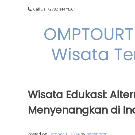
Skip
Call Us: +2782 444 YEAH
to
content
OMPTOURTR
Wisata Te
Wisata Edukasi: Alter
Menyenangkan di In
Posted on
October 1, 2024
by
adminomp