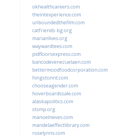
okhealthcareers.com
theintexperience.com
unboundedthefilm.com
catfriends-bg.org
marianlives.org
waywardtees.com
pidfloorsexpress.com
bancodevenezuelaen.com
bettermoodfoodcorporation.com
hingstonnt.com
chooseagender.com
hoverboardssale.com
alaskapolitics.com
stsmp.org
manoelneves.com
mandelaeffectlibrary.com
roselynns.com