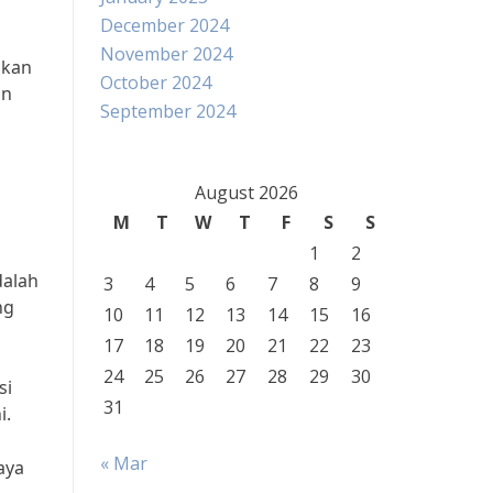
December 2024
November 2024
gkan
October 2024
an
September 2024
August 2026
M
T
W
T
F
S
S
1
2
dalah
3
4
5
6
7
8
9
ng
10
11
12
13
14
15
16
17
18
19
20
21
22
23
24
25
26
27
28
29
30
si
31
i.
« Mar
aya