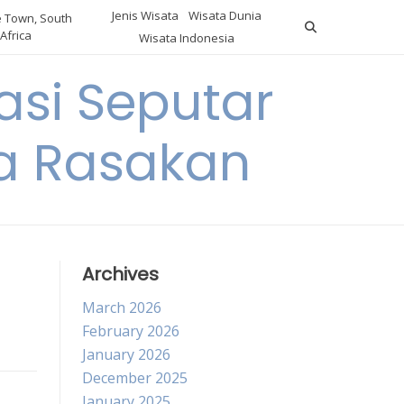
Jenis Wisata
Wisata Dunia
 Town, South
Africa
Wisata Indonesia
si Seputar
da Rasakan
Archives
March 2026
February 2026
January 2026
December 2025
January 2025