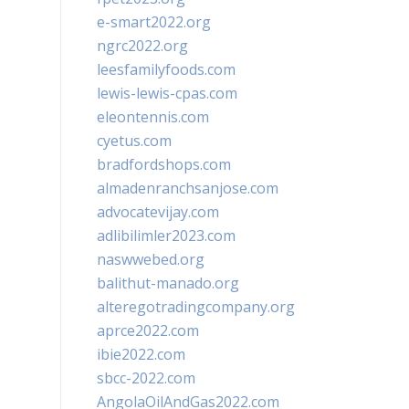
e-smart2022.org
ngrc2022.org
leesfamilyfoods.com
lewis-lewis-cpas.com
eleontennis.com
cyetus.com
bradfordshops.com
almadenranchsanjose.com
advocatevijay.com
adlibilimler2023.com
naswwebed.org
balithut-manado.org
alteregotradingcompany.org
aprce2022.com
ibie2022.com
sbcc-2022.com
AngolaOilAndGas2022.com