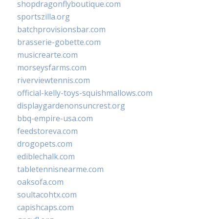
shopdragonflyboutique.com
sportszilla.org
batchprovisionsbar.com
brasserie-gobette.com
musicrearte.com
morseysfarms.com
riverviewtennis.com
official-kelly-toys-squishmallows.com
displaygardenonsuncrest.org
bbq-empire-usa.com
feedstoreva.com
drogopets.com
ediblechalk.com
tabletennisnearme.com
oaksofa.com
soultacohtx.com
capishcaps.com