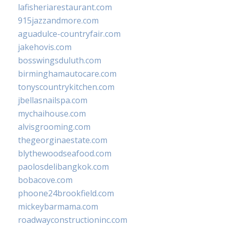
lafisheriarestaurant.com
915jazzandmore.com
aguadulce-countryfair.com
jakehovis.com
bosswingsduluth.com
birminghamautocare.com
tonyscountrykitchen.com
jbellasnailspa.com
mychaihouse.com
alvisgrooming.com
thegeorginaestate.com
blythewoodseafood.com
paolosdelibangkok.com
bobacove.com
phoone24brookfield.com
mickeybarmama.com
roadwayconstructioninc.com