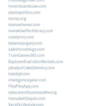
chooseagender.com
hoverboardssale.com
alaskapolitics.com
stsmp.org
manoelneves.com
mandelaeffectlibrary.com
roselynns.com
balanceyoganj.com
salesforceblogs.com
TrainGames365.com
BaytownEvaCationRentals.com
JabalpurCakeDelivery.com
halobjd.com
intelligenceqatar.com
PikaPikaApp.com
takecareofbusinessdfw.org
HamadaOfJapan.com
VersifyLifestyle.com