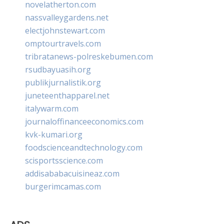
novelatherton.com
nassvalleygardens.net
electjohnstewart.com
omptourtravels.com
tribratanews-polreskebumen.com
rsudbayuasih.org
publikjurnalistik.org
juneteenthapparel.net
italywarm.com
journaloffinanceeconomics.com
kvk-kumari.org
foodscienceandtechnology.com
scisportsscience.com
addisababacuisineaz.com
burgerimcamas.com