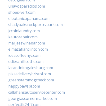
decogaleri.com
unavozparadios.com
shoes-vert.com
elbotanicopanama.com
shadyoaksrockportrvpark.com
jccoinlaundry.com
kautorepair.com
marjaeswinebar.com
elmazatlanclinton.com
ideacoffeenyc.com
odieschillicothe.com
lacantinitagalesburg.com
pizzadeliverybristol.com
greenstarsmogcheck.com
happypawspl.com
callahansautoservicecenter.com
georgiascornermarket.com
perfectfit24-7.com