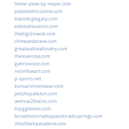
home-plow-by-meyer.com
palatelatincuisine.com
blackdoglegacy.com
eatvivahouston.com
thebigshowok.com
chimeandstave.com
greatwallseafoodny.com
theloverose.com
gabriovoice.com
resinflowart.com
p-sports.net
korsairstreetwear.com
petshopallston.com
avenue26tacos.com
topgglasses.com
broadmoornailsspacoloradosprings.com
missblackpasadena.com