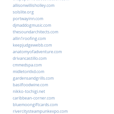
allisonwillisholley.com
solslite.org
portwayinn.com
djmaddogmusic.com
thesoundarchitects.com
allin1roofing.com
keepjudgewebb.com
anatomyofadventure.com
drivancastillo.com
cmmedspa.com
midletontkd.com
gardensandgrills.com
basilfoodwine.com
nikko-tochigi.net
caribbean-corner.com
bluemoongiftcards.com
rivercitysteampunkexpo.com