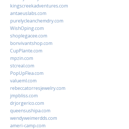
kingscreekadventures.com
antaeuslabs.com
purelycleanchemdry.com
WishOping.com
shoplegacee.com
bonvivantshop.com
CupPlante.com
mpzin.com
stcreal.com
PopUpFlea.com
valueml.com
rebeccatorresjewelry.com
jmpbliss.com
drjorgerico.com
queensushipa.com
wendyweimerdds.com
ameri-camp.com