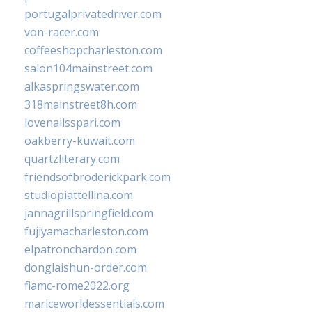
portugalprivatedriver.com
von-racer.com
coffeeshopcharleston.com
salon104mainstreet.com
alkaspringswater.com
318mainstreet8h.com
lovenailsspari.com
oakberry-kuwait.com
quartzliterary.com
friendsofbroderickpark.com
studiopiattellina.com
jannagrillspringfield.com
fujiyamacharleston.com
elpatronchardon.com
donglaishun-order.com
fiamc-rome2022.org
mariceworldessentials.com