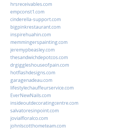
hrsreceivables.com
empconst1.com
cinderella-support.com
bigpinkrestaurant.com
inspirehuahin.com
memmingerspainting.com
jeremypbeasley.com
thesandwichdepotcos.com
drgiggleshouseofpain.com
hotflashdesigns.com
garagenadeau.com
lifestylechauffeurservice.com
EverNewNails.com
insideoutdecoratingcentre.com
salvatoresinpoint.com
jovialfloralco.com
johnlscotthometeam.com