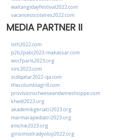
waitangidayfestival2022.com
vacancesscolaires2022.com
MEDIA PARTNER II
isth2022.com
p2b2pabi2023-makassar.com
wocfparis2023.org
sinc2023.com
scdlqatar2022-qa.com
thecolumbiagrill.com
provisionscheeseandwineshoppe.com
khedi2023.org
akademikgeriatri2023.org
marmarapediatri2023.org
emchie2023.org
girisimselradyoloji2022.org