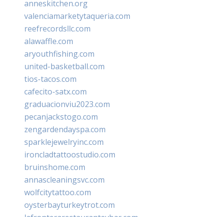
anneskitchen.org
valenciamarketytaqueria.com
reefrecordsllc.com
alawaffle.com
aryouthfishing.com
united-basketball.com
tios-tacos.com
cafecito-satx.com
graduacionviu2023.com
pecanjackstogo.com
zengardendayspa.com
sparklejewelryinc.com
ironcladtattoostudio.com
bruinshome.com
annascleaningsvc.com
wolfcitytattoo.com
oysterbayturkeytrot.com