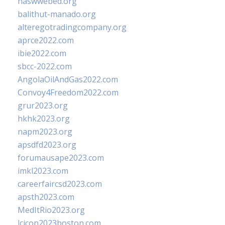
naswwebed.org
balithut-manado.org
alteregotradingcompany.org
aprce2022.com
ibie2022.com
sbcc-2022.com
AngolaOilAndGas2022.com
Convoy4Freedom2022.com
grur2023.org
hkhk2023.org
napm2023.org
apsdfd2023.org
forumausape2023.com
imkl2023.com
careerfaircsd2023.com
apsth2023.com
MedItRio2023.org
lcicon2023boston.com