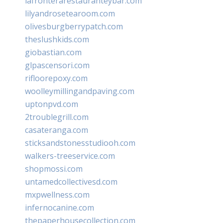
lafronterarestauranteybar.com
lilyandrosetearoom.com
olivesburgberrypatch.com
theslushkids.com
giobastian.com
glpascensori.com
rifloorepoxy.com
woolleymillingandpaving.com
uptonpvd.com
2troublegrill.com
casateranga.com
sticksandstonesstudiooh.com
walkers-treeservice.com
shopmossi.com
untamedcollectivesd.com
mxpwellness.com
infernocanine.com
thepaperhousecollection.com