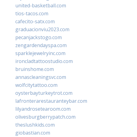
united-basketball.com
tios-tacos.com
cafecito-satx.com
graduacionviu2023.com
pecanjackstogo.com
zengardendayspa.com
sparklejewelryinc.com
ironcladtattoostudio.com
bruinshome.com
annascleaningsvc.com
wolfcitytattoo.com
oysterbayturkeytrot.com
lafronterarestauranteybar.com
lilyandrosetearoom.com
olivesburgberrypatch.com
theslushkids.com
giobastian.com