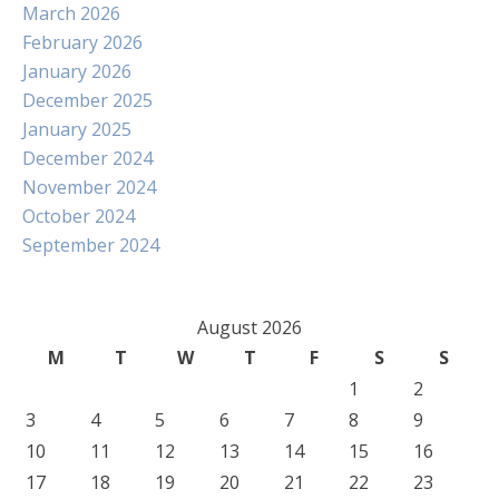
March 2026
February 2026
January 2026
December 2025
January 2025
December 2024
November 2024
October 2024
September 2024
August 2026
M
T
W
T
F
S
S
1
2
3
4
5
6
7
8
9
10
11
12
13
14
15
16
17
18
19
20
21
22
23