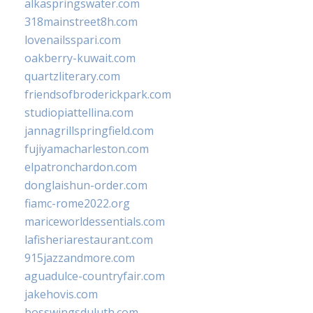
alkaspringswater.com
318mainstreet8h.com
lovenailsspari.com
oakberry-kuwait.com
quartzliterary.com
friendsofbroderickpark.com
studiopiattellina.com
jannagrillspringfield.com
fujiyamacharleston.com
elpatronchardon.com
donglaishun-order.com
fiamc-rome2022.org
mariceworldessentials.com
lafisheriarestaurant.com
915jazzandmore.com
aguadulce-countryfair.com
jakehovis.com
bosswingsduluth.com