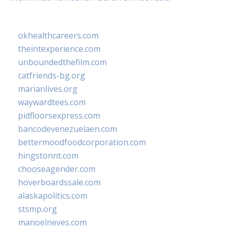
okhealthcareers.com
theintexperience.com
unboundedthefilm.com
catfriends-bg.org
marianlives.org
waywardtees.com
pidfloorsexpress.com
bancodevenezuelaen.com
bettermoodfoodcorporation.com
hingstonnt.com
chooseagender.com
hoverboardssale.com
alaskapolitics.com
stsmp.org
manoelneves.com