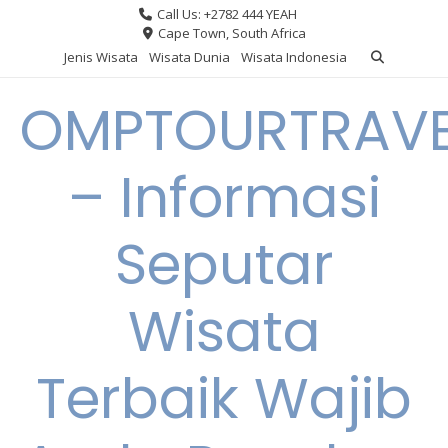
Skip
Call Us: +2782 444 YEAH
to
Cape Town, South Africa
content
Jenis Wisata
Wisata Dunia
Wisata Indonesia
OMPTOURTRAVE
– Informasi
Seputar
Wisata
Terbaik Wajib