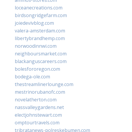
loceanecreations.com
birdsongridgefarm.com
joiedevivblog.com
valera-amsterdam.com
libertybrandhemp.com
norwoodinnwi.com
neighboursmarket.com
blackanguscareers.com
bolesfororegon.com
bodega-ole.com
thestreamlinerlounge.com
mestrinorubanofc.com
novelatherton.com
nassvalleygardens.net
electjohnstewart.com
omptourtravels.com
tribratanews-polreskebumen.com