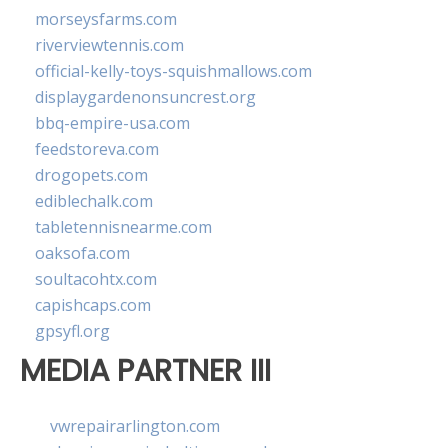
morseysfarms.com
riverviewtennis.com
official-kelly-toys-squishmallows.com
displaygardenonsuncrest.org
bbq-empire-usa.com
feedstoreva.com
drogopets.com
ediblechalk.com
tabletennisnearme.com
oaksofa.com
soultacohtx.com
capishcaps.com
gpsyfl.org
MEDIA PARTNER III
vwrepairarlington.com