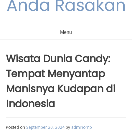
Anda Rasakan
Menu
Wisata Dunia Candy:
Tempat Menyantap
Manisnya Kudapan di
Indonesia
Posted on
September 20, 2024
by
adminomp