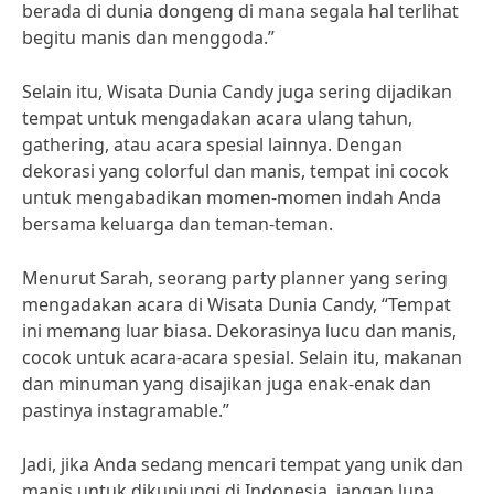
berada di dunia dongeng di mana segala hal terlihat
begitu manis dan menggoda.”
Selain itu, Wisata Dunia Candy juga sering dijadikan
tempat untuk mengadakan acara ulang tahun,
gathering, atau acara spesial lainnya. Dengan
dekorasi yang colorful dan manis, tempat ini cocok
untuk mengabadikan momen-momen indah Anda
bersama keluarga dan teman-teman.
Menurut Sarah, seorang party planner yang sering
mengadakan acara di Wisata Dunia Candy, “Tempat
ini memang luar biasa. Dekorasinya lucu dan manis,
cocok untuk acara-acara spesial. Selain itu, makanan
dan minuman yang disajikan juga enak-enak dan
pastinya instagramable.”
Jadi, jika Anda sedang mencari tempat yang unik dan
manis untuk dikunjungi di Indonesia, jangan lupa