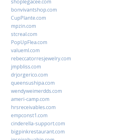
shoplegacee.com
bonvivantshop.com
CupPlante.com
mpzin.com
stcreal.com
PopUpFlea.com
valueml.com
rebeccatorresjewelry.com
jmpbliss.com
drjorgerico.com
queensushipa.com
wendyweimerdds.com
ameri-camp.com
hrsreceivables.com
empconst1.com
cinderella-support.com
bigpinkrestaurant.com
inspirehuahin.com