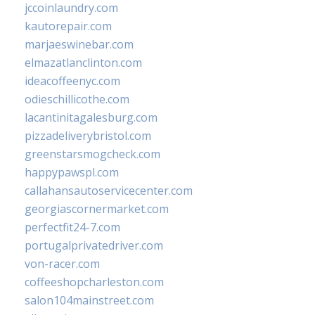
jccoinlaundry.com
kautorepair.com
marjaeswinebar.com
elmazatlanclinton.com
ideacoffeenyc.com
odieschillicothe.com
lacantinitagalesburg.com
pizzadeliverybristol.com
greenstarsmogcheck.com
happypawspl.com
callahansautoservicecenter.com
georgiascornermarket.com
perfectfit24-7.com
portugalprivatedriver.com
von-racer.com
coffeeshopcharleston.com
salon104mainstreet.com