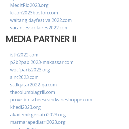
MedItRio2023.org
lcicon2023boston.com
waitangidayfestival2022.com
vacancesscolaires2022.com
MEDIA PARTNER II
isth2022.com
p2b2pabi2023-makassar.com
wocfparis2023.org
sinc2023.com
scdlqatar2022-qa.com
thecolumbiagrill.com
provisionscheeseandwineshoppe.com
khedi2023.org
akademikgeriatri2023.org
marmarapediatri2023.org