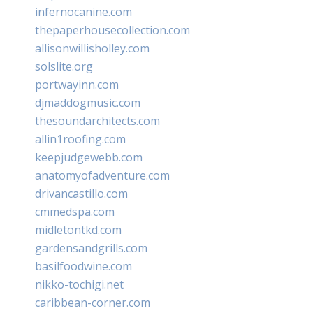
infernocanine.com
thepaperhousecollection.com
allisonwillisholley.com
solslite.org
portwayinn.com
djmaddogmusic.com
thesoundarchitects.com
allin1roofing.com
keepjudgewebb.com
anatomyofadventure.com
drivancastillo.com
cmmedspa.com
midletontkd.com
gardensandgrills.com
basilfoodwine.com
nikko-tochigi.net
caribbean-corner.com