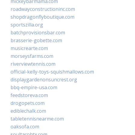
mickeybarmama.com
roadwayconstructioninc.com
shopdragonflyboutique.com
sportszilla.org
batchprovisionsbar.com
brasserie-gobette.com
musicrearte.com
morseysfarms.com
riverviewtennis.com
official-kelly-toys-squishmallows.com
displaygardenonsuncrest.org
bbq-empire-usa.com
feedstoreva.com
drogopets.com
ediblechalk.com
tabletennisnearme.com
oaksofa.com
soultacohtx.com