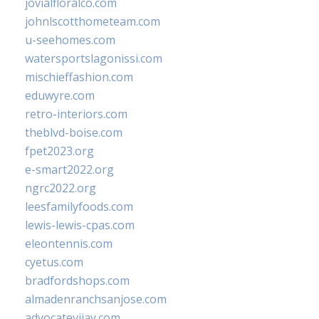
jovialfloralco.com
johnlscotthometeam.com
u-seehomes.com
watersportslagonissi.com
mischieffashion.com
eduwyre.com
retro-interiors.com
theblvd-boise.com
fpet2023.org
e-smart2022.org
ngrc2022.org
leesfamilyfoods.com
lewis-lewis-cpas.com
eleontennis.com
cyetus.com
bradfordshops.com
almadenranchsanjose.com
advocatevijay.com