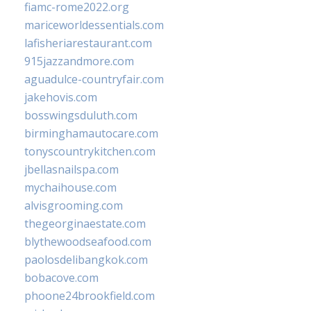
fiamc-rome2022.org
mariceworldessentials.com
lafisheriarestaurant.com
915jazzandmore.com
aguadulce-countryfair.com
jakehovis.com
bosswingsduluth.com
birminghamautocare.com
tonyscountrykitchen.com
jbellasnailspa.com
mychaihouse.com
alvisgrooming.com
thegeorginaestate.com
blythewoodseafood.com
paolosdelibangkok.com
bobacove.com
phoone24brookfield.com