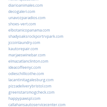
diarioanimales.com
decogaleri.com
unavozparadios.com
shoes-vert.com
elbotanicopanama.com
shadyoaksrockportrvpark.com
jccoinlaundry.com
kautorepair.com
marjaeswinebar.com
elmazatlanclinton.com
ideacoffeenyc.com
odieschillicothe.com
lacantinitagalesburg.com
pizzadeliverybristol.com
greenstarsmogcheck.com
happypawspl.com
callahansautoservicecenter.com