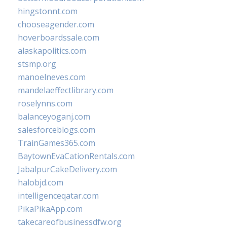
hingstonnt.com
chooseagender.com
hoverboardssale.com
alaskapolitics.com
stsmp.org
manoelneves.com
mandelaeffectlibrary.com
roselynns.com
balanceyoganj.com
salesforceblogs.com
TrainGames365.com
BaytownEvaCationRentals.com
JabalpurCakeDelivery.com
halobjd.com
intelligenceqatar.com
PikaPikaApp.com
takecareofbusinessdfw.org