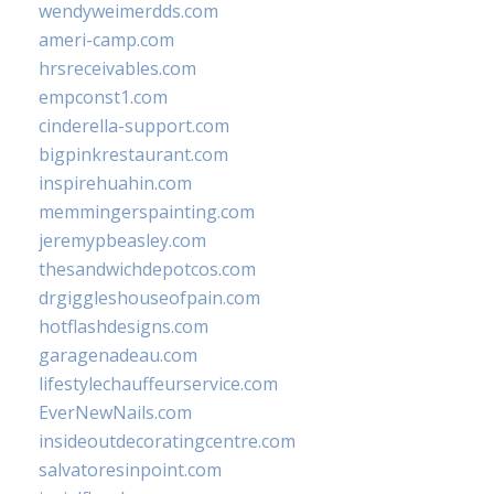
wendyweimerdds.com
ameri-camp.com
hrsreceivables.com
empconst1.com
cinderella-support.com
bigpinkrestaurant.com
inspirehuahin.com
memmingerspainting.com
jeremypbeasley.com
thesandwichdepotcos.com
drgiggleshouseofpain.com
hotflashdesigns.com
garagenadeau.com
lifestylechauffeurservice.com
EverNewNails.com
insideoutdecoratingcentre.com
salvatoresinpoint.com