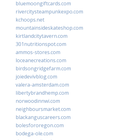
bluemoongiftcards.com
rivercitysteampunkexpo.com
kchoops.net
mountainsideskateshop.com
kirtlandcitytavern.com
301nutritionspot.com
ammos-stores.com
loceanecreations.com
birdsongridgefarm.com
joiedevivblog.com
valera-amsterdam.com
libertybrandhemp.com
norwoodinnwi.com
neighboursmarket.com
blackanguscareers.com
bolesfororegon.com
bodega-ole.com