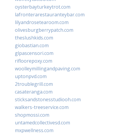
oysterbayturkeytrot.com
lafronterarestauranteybar.com
lilyandrosetearoom.com
olivesburgberrypatch.com
theslushkids.com
giobastian.com
glpascensori.com
rifloorepoxy.com
woolleymillingandpaving.com
uptonpvd.com
2troublegrill.com
casateranga.com
sticksandstonesstudiooh.com
walkers-treeservice.com
shopmossi.com
untamedcollectivesd.com
mxpwellness.com