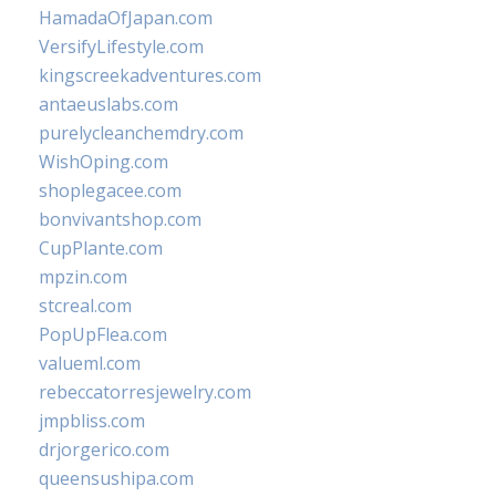
HamadaOfJapan.com
VersifyLifestyle.com
kingscreekadventures.com
antaeuslabs.com
purelycleanchemdry.com
WishOping.com
shoplegacee.com
bonvivantshop.com
CupPlante.com
mpzin.com
stcreal.com
PopUpFlea.com
valueml.com
rebeccatorresjewelry.com
jmpbliss.com
drjorgerico.com
queensushipa.com