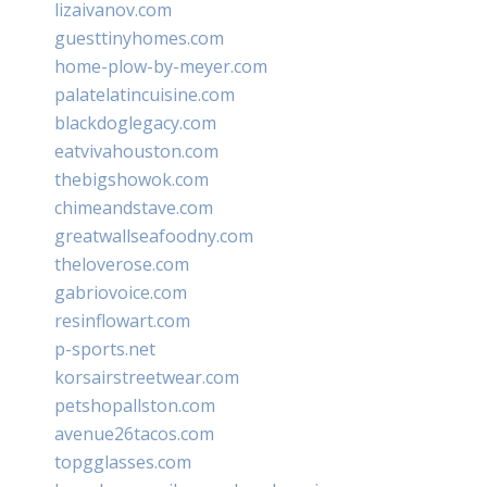
lizaivanov.com
guesttinyhomes.com
home-plow-by-meyer.com
palatelatincuisine.com
blackdoglegacy.com
eatvivahouston.com
thebigshowok.com
chimeandstave.com
greatwallseafoodny.com
theloverose.com
gabriovoice.com
resinflowart.com
p-sports.net
korsairstreetwear.com
petshopallston.com
avenue26tacos.com
topgglasses.com