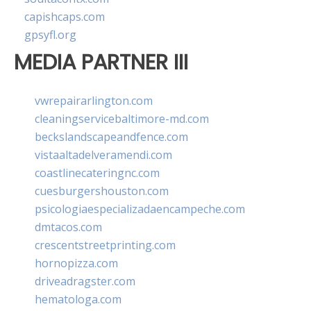
capishcaps.com
gpsyfl.org
MEDIA PARTNER III
vwrepairarlington.com
cleaningservicebaltimore-md.com
beckslandscapeandfence.com
vistaaltadelveramendi.com
coastlinecateringnc.com
cuesburgershouston.com
psicologiaespecializadaencampeche.com
dmtacos.com
crescentstreetprinting.com
hornopizza.com
driveadragster.com
hematologa.com