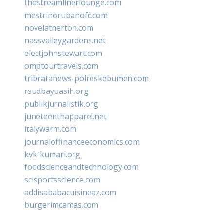
thestreamlinerlounge.com
mestrinorubanofc.com
novelatherton.com
nassvalleygardens.net
electjohnstewart.com
omptourtravels.com
tribratanews-polreskebumen.com
rsudbayuasih.org
publikjurnalistik.org
juneteenthapparel.net
italywarm.com
journaloffinanceeconomics.com
kvk-kumari.org
foodscienceandtechnology.com
scisportsscience.com
addisababacuisineaz.com
burgerimcamas.com