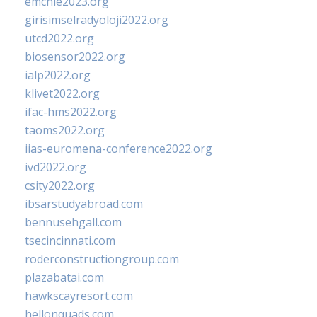
emchie2023.org
girisimselradyoloji2022.org
utcd2022.org
biosensor2022.org
ialp2022.org
klivet2022.org
ifac-hms2022.org
taoms2022.org
iias-euromena-conference2022.org
ivd2022.org
csity2022.org
ibsarstudyabroad.com
bennusehgall.com
tsecincinnati.com
roderconstructiongroup.com
plazabatai.com
hawkscayresort.com
hellonquads.com