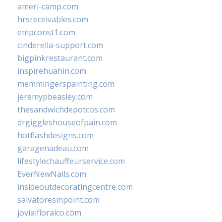
ameri-camp.com
hrsreceivables.com
empconst1.com
cinderella-support.com
bigpinkrestaurant.com
inspirehuahin.com
memmingerspainting.com
jeremypbeasley.com
thesandwichdepotcos.com
drgiggleshouseofpain.com
hotflashdesigns.com
garagenadeau.com
lifestylechauffeurservice.com
EverNewNails.com
insideoutdecoratingcentre.com
salvatoresinpoint.com
jovialfloralco.com