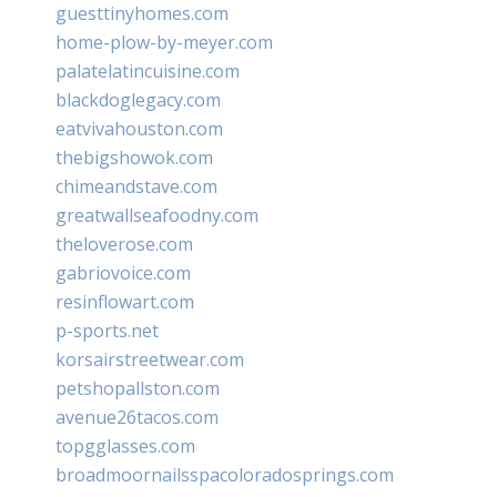
guesttinyhomes.com
home-plow-by-meyer.com
palatelatincuisine.com
blackdoglegacy.com
eatvivahouston.com
thebigshowok.com
chimeandstave.com
greatwallseafoodny.com
theloverose.com
gabriovoice.com
resinflowart.com
p-sports.net
korsairstreetwear.com
petshopallston.com
avenue26tacos.com
topgglasses.com
broadmoornailsspacoloradosprings.com