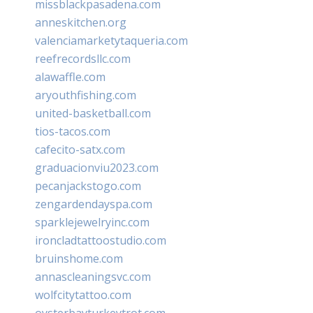
missblackpasadena.com
anneskitchen.org
valenciamarketytaqueria.com
reefrecordsllc.com
alawaffle.com
aryouthfishing.com
united-basketball.com
tios-tacos.com
cafecito-satx.com
graduacionviu2023.com
pecanjackstogo.com
zengardendayspa.com
sparklejewelryinc.com
ironcladtattoostudio.com
bruinshome.com
annascleaningsvc.com
wolfcitytattoo.com
oysterbayturkeytrot.com