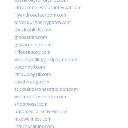
lafronterarestauranteybar.com
lilyandrosetearoom.com
olivesburgberrypatch.com
theslushkids.com
giobastian.com
glpascensori.com
rifloorepoxy.com
woolleymillingandpaving.com
uptonpvd.com
2troublegrill.com
casateranga.com
sticksandstonesstudiooh.com
walkers-treeservice.com
shopmossi.com
untamedcollectivesd.com
mxpwellness.com
infernocanine.com