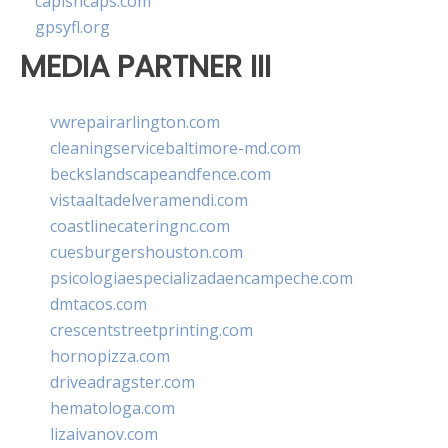
capishcaps.com
gpsyfl.org
MEDIA PARTNER III
vwrepairarlington.com
cleaningservicebaltimore-md.com
beckslandscapeandfence.com
vistaaltadelveramendi.com
coastlinecateringnc.com
cuesburgershouston.com
psicologiaespecializadaencampeche.com
dmtacos.com
crescentstreetprinting.com
hornopizza.com
driveadragster.com
hematologa.com
lizaivanov.com