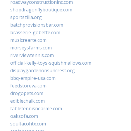
roadwayconstructioninc.com
shopdragonflyboutique.com
sportszilla.org
batchprovisionsbar.com
brasserie-gobette.com
musicrearte.com
morseysfarms.com
riverviewtennis.com
official-kelly-toys-squishmallows.com
displaygardenonsuncrest.org
bbq-empire-usa.com
feedstoreva.com
drogopets.com
ediblechalk.com
tabletennisnearme.com
oaksofa.com
soultacohtx.com