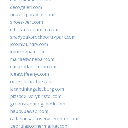
decogaleri.com
unavozparadios.com
shoes-vert.com
elbotanicopanama.com
shadyoaksrockportrvpark.com
jccoinlaundry.com
kautorepair.com
marjaeswinebar.com
elmazatlanclinton.com
ideacoffeenyc.com
odieschillicothe.com
lacantinitagalesburg.com
pizzadeliverybristol.com
greenstarsmogcheck.com
happypawspl.com
callahansautoservicecenter.com
georgiascornermarket.com