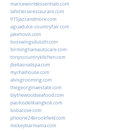
mariceworldessentials.com
lafisheriarestaurant.com
915jazzandmore.com
aguadulce-countryfair.com
jakehovis.com
bosswingsduluth.com
birminghamautocare.com
tonyscountrykitchen.com
jbellasnailspa.com
mychaihouse.com
alvisgrooming.com
thegeorginaestate.com
blythewoodseafood.com
paolosdelibangkok.com
bobacove.com
phoone24brookfield.com
mickeybarmama.com