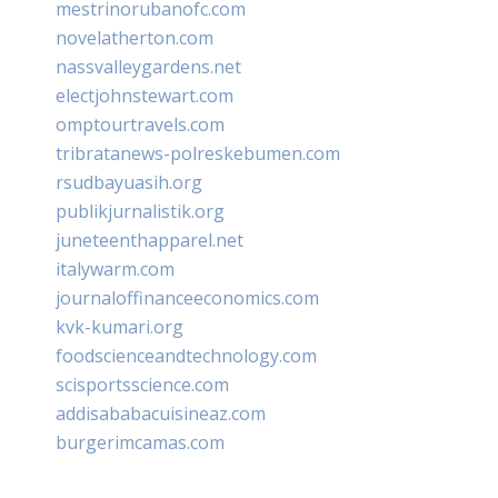
mestrinorubanofc.com
novelatherton.com
nassvalleygardens.net
electjohnstewart.com
omptourtravels.com
tribratanews-polreskebumen.com
rsudbayuasih.org
publikjurnalistik.org
juneteenthapparel.net
italywarm.com
journaloffinanceeconomics.com
kvk-kumari.org
foodscienceandtechnology.com
scisportsscience.com
addisababacuisineaz.com
burgerimcamas.com