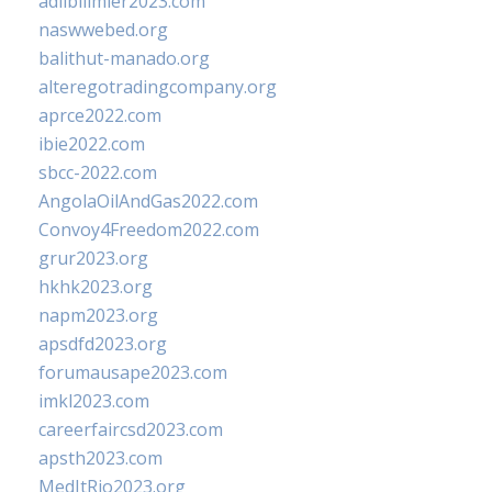
adlibilimler2023.com
naswwebed.org
balithut-manado.org
alteregotradingcompany.org
aprce2022.com
ibie2022.com
sbcc-2022.com
AngolaOilAndGas2022.com
Convoy4Freedom2022.com
grur2023.org
hkhk2023.org
napm2023.org
apsdfd2023.org
forumausape2023.com
imkl2023.com
careerfaircsd2023.com
apsth2023.com
MedItRio2023.org