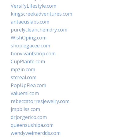
VersifyLifestyle.com
kingscreekadventures.com
antaeuslabs.com
purelycleanchemdry.com
WishOping.com
shoplegacee.com
bonvivantshop.com
CupPlante.com
mpzin.com
stcreal.com
PopUpFlea.com
valueml.com
rebeccatorresjewelry.com
jmpbliss.com
drjorgerico.com
queensushipa.com
wendyweimerdds.com