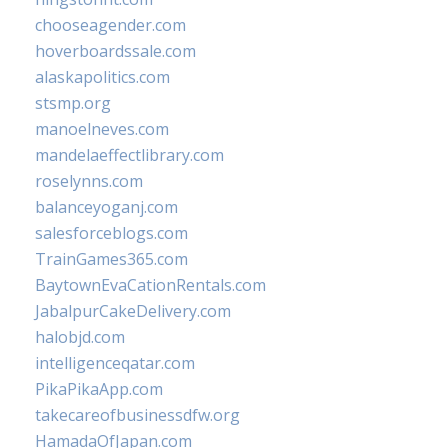
chooseagender.com
hoverboardssale.com
alaskapolitics.com
stsmp.org
manoelneves.com
mandelaeffectlibrary.com
roselynns.com
balanceyoganj.com
salesforceblogs.com
TrainGames365.com
BaytownEvaCationRentals.com
JabalpurCakeDelivery.com
halobjd.com
intelligenceqatar.com
PikaPikaApp.com
takecareofbusinessdfw.org
HamadaOfJapan.com