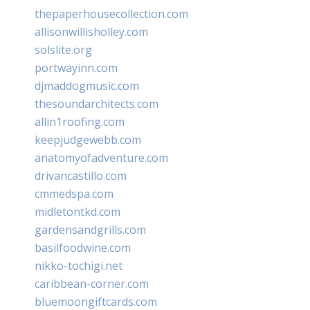
thepaperhousecollection.com
allisonwillisholley.com
solslite.org
portwayinn.com
djmaddogmusic.com
thesoundarchitects.com
allin1roofing.com
keepjudgewebb.com
anatomyofadventure.com
drivancastillo.com
cmmedspa.com
midletontkd.com
gardensandgrills.com
basilfoodwine.com
nikko-tochigi.net
caribbean-corner.com
bluemoongiftcards.com