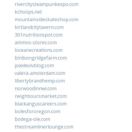
rivercitysteampunkexpo.com
kchoops.net
mountainsideskateshop.com
kirtlandcitytavern.com
301nutritionspot.com
ammos-stores.com
loceanecreations.com
birdsongridgefarm.com
joiedevivblog.com
valera-amsterdam.com
libertybrandhemp.com
norwoodinnwi.com
neighboursmarket.com
blackanguscareers.com
bolesfororegon.com
bodega-ole.com
thestreamlinerlounge.com