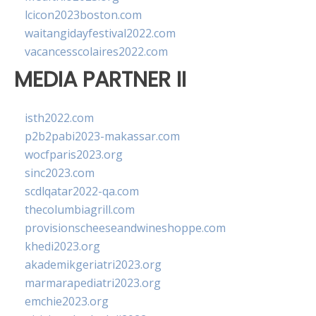
lcicon2023boston.com
waitangidayfestival2022.com
vacancesscolaires2022.com
MEDIA PARTNER II
isth2022.com
p2b2pabi2023-makassar.com
wocfparis2023.org
sinc2023.com
scdlqatar2022-qa.com
thecolumbiagrill.com
provisionscheeseandwineshoppe.com
khedi2023.org
akademikgeriatri2023.org
marmarapediatri2023.org
emchie2023.org