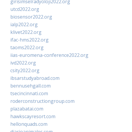
girisimselradyoloji2022.org
utcd2022.org
biosensor2022.org
ialp2022.org
klivet2022.org
ifac-hms2022.org
taoms2022.org
iias-euromena-conference2022.org
ivd2022.org
csity2022.org
ibsarstudyabroad.com
bennusehgall.com
tsecincinnati.com
roderconstructiongroup.com
plazabatai.com
hawkscayresort.com
hellonquads.com
diarioanimales.com