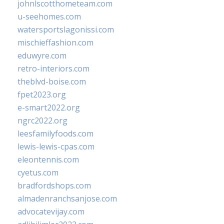
johnlscotthometeam.com
u-seehomes.com
watersportslagonissi.com
mischieffashion.com
eduwyre.com
retro-interiors.com
theblvd-boise.com
fpet2023.org
e-smart2022.org
ngrc2022.org
leesfamilyfoods.com
lewis-lewis-cpas.com
eleontennis.com
cyetus.com
bradfordshops.com
almadenranchsanjose.com
advocatevijay.com