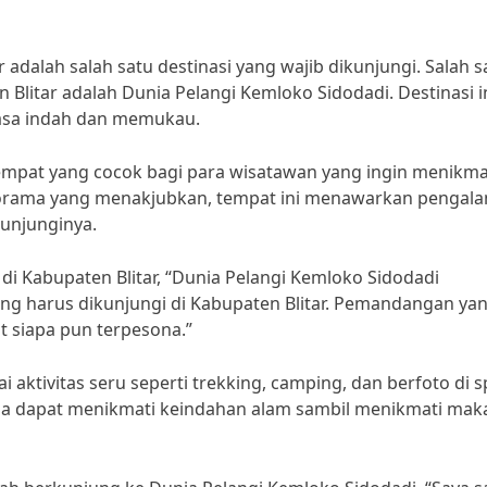
 adalah salah satu destinasi yang wajib dikunjungi. Salah s
litar adalah Dunia Pelangi Kemloko Sidodadi. Destinasi i
asa indah dan memukau.
mpat yang cocok bagi para wisatawan yang ingin menikma
norama yang menakjubkan, tempat ini menawarkan pengal
unjunginya.
di Kabupaten Blitar, “Dunia Pelangi Kemloko Sidodadi
ang harus dikunjungi di Kabupaten Blitar. Pemandangan ya
 siapa pun terpesona.”
 aktivitas seru seperti trekking, camping, dan berfoto di s
uga dapat menikmati keindahan alam sambil menikmati ma