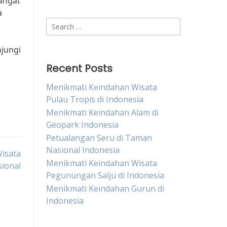
sangat
a
Search
for:
jungi
Recent Posts
Menikmati Keindahan Wisata
Pulau Tropis di Indonesia
Menikmati Keindahan Alam di
Geopark Indonesia
Petualangan Seru di Taman
Nasional Indonesia
Wisata
Menikmati Keindahan Wisata
sional
Pegunungan Salju di Indonesia
Menikmati Keindahan Gurun di
Indonesia