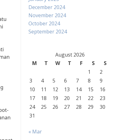
December 2024
November 2024
atu
October 2024
ni
September 2024
ti
August 2026
aman
M
T
W
T
F
S
S
1
2
3
4
5
6
7
8
9
ng
10
11
12
13
14
15
16
17
18
19
20
21
22
23
24
25
26
27
28
29
30
pot-
31
kanan
« Mar