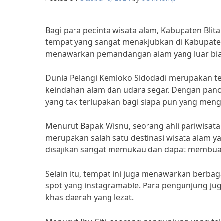
Bagi para pecinta wisata alam, Kabupaten Blitar
tempat yang sangat menakjubkan di Kabupaten B
menawarkan pemandangan alam yang luar bi
Dunia Pelangi Kemloko Sidodadi merupakan te
keindahan alam dan udara segar. Dengan pa
yang tak terlupakan bagi siapa pun yang meng
Menurut Bapak Wisnu, seorang ahli pariwisata 
merupakan salah satu destinasi wisata alam y
disajikan sangat memukau dan dapat membuat
Selain itu, tempat ini juga menawarkan berbagai
spot yang instagramable. Para pengunjung j
khas daerah yang lezat.