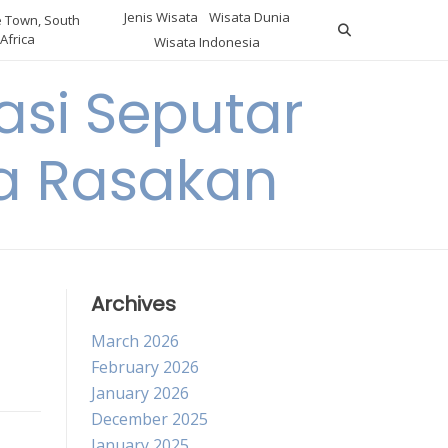
Jenis Wisata
Wisata Dunia
 Town, South
Africa
Wisata Indonesia
si Seputar
da Rasakan
Archives
March 2026
February 2026
January 2026
December 2025
January 2025