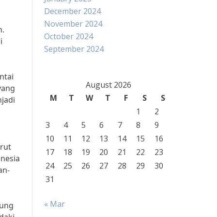
December 2024
November 2024
n.
October 2024
i
September 2024
ntai
August 2026
yang
M
T
W
T
F
S
S
jadi
1
2
3
4
5
6
7
8
9
10
11
12
13
14
15
16
rut
17
18
19
20
21
22
23
onesia
24
25
26
27
28
29
30
an-
31
« Mar
nung