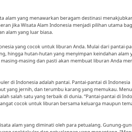
ata alam yang menawarkan beragam destinasi menakjubka
ran jika Wisata Alam Indonesia menjadi pilihan utama bag
n alam yang luar biasa.
donesia yang cocok untuk liburan Anda. Mulai dari pantai-pa
g, hingga hutan-hutan yang menyimpan keindahan alam 
nya masing-masing dan pasti akan membuat liburan Anda men
uler di Indonesia adalah pantai. Pantai-pantai di Indonesia
 laut yang jernih, dan terumbu karang yang memukau. Menu
alah salah satu yang terbaik di dunia. “Pantai-pantai di Ind
angat cocok untuk liburan bersama keluarga maupun tem
 wisata alam yang diminati oleh para petualang. Gunung-gu