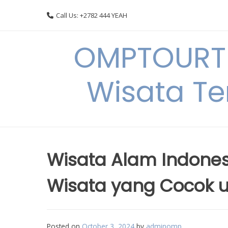
Skip
Call Us: +2782 444 YEAH
to
content
OMPTOURTR
Wisata Te
Wisata Alam Indonesi
Wisata yang Cocok u
Posted on
October 3, 2024
by
adminomp