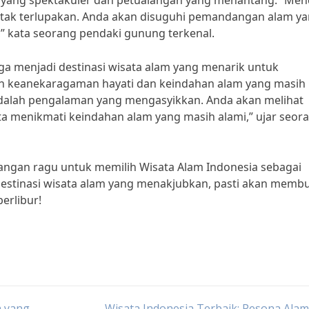
yang spektakuler dan petualangan yang menantang. “Men
 tak terlupakan. Anda akan disuguhi pemandangan alam y
 kata seorang pendaki gunung terkenal.
uga menjadi destinasi wisata alam yang menarik untuk
kan keanekaragaman hayati dan keindahan alam yang masih
 adalah pengalaman yang mengasyikkan. Anda akan melihat
rta menikmati keindahan alam yang masih alami,” ujar seor
 jangan ragu untuk memilih Wisata Alam Indonesia sebagai
 destinasi wisata alam yang menakjubkan, pasti akan memb
erlibur!
h yang
Wisata Indonesia Terbaik: Pesona Ala