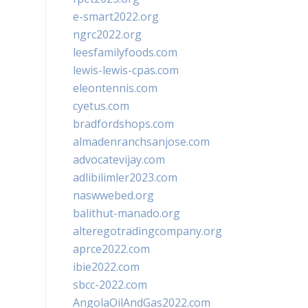
e-smart2022.org
ngrc2022.org
leesfamilyfoods.com
lewis-lewis-cpas.com
eleontennis.com
cyetus.com
bradfordshops.com
almadenranchsanjose.com
advocatevijay.com
adlibilimler2023.com
naswwebed.org
balithut-manado.org
alteregotradingcompany.org
aprce2022.com
ibie2022.com
sbcc-2022.com
AngolaOilAndGas2022.com