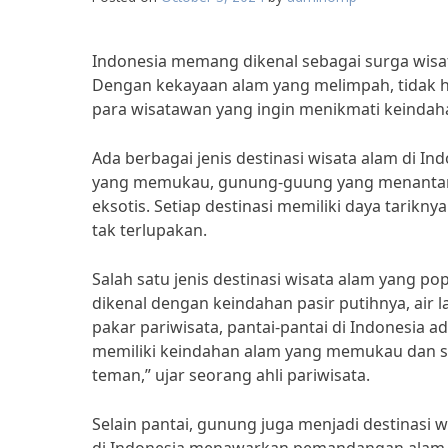
Indonesia memang dikenal sebagai surga wis
Dengan kekayaan alam yang melimpah, tidak he
para wisatawan yang ingin menikmati keindaha
Ada berbagai jenis destinasi wisata alam di In
yang memukau, gunung-guung yang menantan
eksotis. Setiap destinasi memiliki daya tarik
tak terlupakan.
Salah satu jenis destinasi wisata alam yang pop
dikenal dengan keindahan pasir putihnya, air
pakar pariwisata, pantai-pantai di Indonesia ad
memiliki keindahan alam yang memukau dan s
teman,” ujar seorang ahli pariwisata.
Selain pantai, gunung juga menjadi destinasi