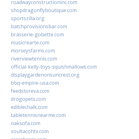
roadwayconstructioninc.com
shopdragonflyboutique.com
sportszilla.org
batchprovisionsbar.com
brasserie-gobette.com
musicrearte.com
morseysfarms.com
riverviewtennis.com
official-kelly-toys-squishmallows.com
displaygardenonsuncrest.org
bbq-empire-usa.com
feedstoreva.com
drogopets.com
ediblechalk.com
tabletennisnearme.com
oaksofa.com
soultacohtx.com