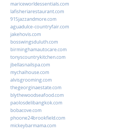
mariceworldessentials.com
lafisheriarestaurant.com
915jazzandmore.com
aguadulce-countryfair.com
jakehovis.com
bosswingsduluth.com
birminghamautocare.com
tonyscountrykitchen.com
jbellasnailspa.com
mychaihouse.com
alvisgrooming.com
thegeorginaestate.com
blythewoodseafood.com
paolosdelibangkok.com
bobacove.com
phoone24brookfield.com
mickeybarmama.com