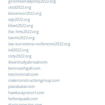
girisimselradyoloji2022.org
utcd2022.org
biosensor2022.org
ialp2022.org
klivet2022.org
ifac-hms2022.org
taoms2022.org
iias-euromena-conference2022.org
ivd2022.org
csity2022.org
ibsarstudyabroad.com
bennusehgall.com
tsecincinnati.com
roderconstructiongroup.com
plazabatai.com
hawkscayresort.com
hellonquads.com
diarioanimales.com