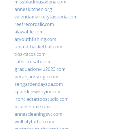
missblackpasadena.com
anneskitchen.org
valenciamarketytaqueria.com
reefrecordsllc.com
alawaffle.com
aryouthfishing.com
united-basketball.com
tios-tacos.com
cafecito-satx.com
graduacionviu2023.com
pecanjackstogo.com
zengardendayspa.com
sparklejewelryinc.com
ironcladtattoostudio.com
bruinshome.com
annascleaningsvc.com
wolfcitytattoo.com
oysterbayturkeytrot.com