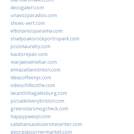
decogaleri.com
unavozparadios.com
shoes-vert.com
elbotanicopanama.com
shadyoaksrockportrvpark.com
jccoinlaundry.com
kautorepair.com
marjaeswinebar.com
elmazatlanclinton.com
ideacoffeenyc.com
odieschillicothe.com
lacantinitagalesburg.com
pizzadeliverybristol.com
greenstarsmogcheck.com
happypawspl.com
callahansautoservicecenter.com
georgiascornermarket.com