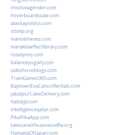
chooseagender.com
hoverboardssale.com
alaskapolitics.com
stsmp.org
manoelneves.com
mandelaeffectlibrary.com
roselynns.com
balanceyoganj.com
salesforceblogs.com
TrainGames365.com
BaytownEvaCationRentals.com
JabalpurCakeDelivery.com
halobjd.com
intelligenceqatar.com
PikaPikaApp.com
takecareofbusinessdfw.org
HamadaOfJapan.com