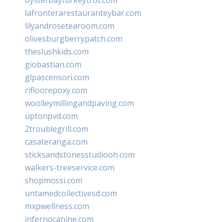
lafronterarestauranteybar.com
lilyandrosetearoom.com
olivesburgberrypatch.com
theslushkids.com
giobastian.com
glpascensori.com
rifloorepoxy.com
woolleymillingandpaving.com
uptonpvd.com
2troublegrill.com
casateranga.com
sticksandstonesstudiooh.com
walkers-treeservice.com
shopmossi.com
untamedcollectivesd.com
mxpwellness.com
infernocanine.com