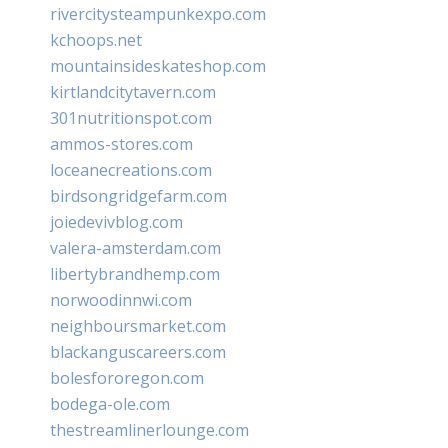
rivercitysteampunkexpo.com
kchoops.net
mountainsideskateshop.com
kirtlandcitytavern.com
301nutritionspot.com
ammos-stores.com
loceanecreations.com
birdsongridgefarm.com
joiedevivblog.com
valera-amsterdam.com
libertybrandhemp.com
norwoodinnwi.com
neighboursmarket.com
blackanguscareers.com
bolesfororegon.com
bodega-ole.com
thestreamlinerlounge.com