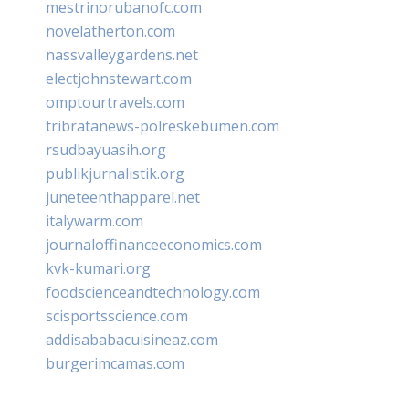
mestrinorubanofc.com
novelatherton.com
nassvalleygardens.net
electjohnstewart.com
omptourtravels.com
tribratanews-polreskebumen.com
rsudbayuasih.org
publikjurnalistik.org
juneteenthapparel.net
italywarm.com
journaloffinanceeconomics.com
kvk-kumari.org
foodscienceandtechnology.com
scisportsscience.com
addisababacuisineaz.com
burgerimcamas.com