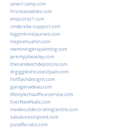
ameri-camp.com
hrsreceivables.com
empconst1.com
cinderella-support.com
bigpinkrestaurant.com
inspirehuahin.com
memmingerspainting.com
jeremypbeasley.com
thesandwichdepotcos.com
drgiggleshouseofpain.com
hotflashdesigns.com
garagenadeau.com
lifestylechauffeurservice.com
EverNewNails.com
insideoutdecoratingcentre.com
salvatoresinpoint.com
jovialfloralco.com