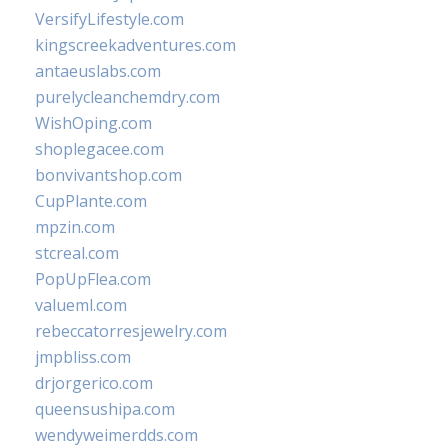
VersifyLifestyle.com
kingscreekadventures.com
antaeuslabs.com
purelycleanchemdry.com
WishOping.com
shoplegacee.com
bonvivantshop.com
CupPlante.com
mpzin.com
stcreal.com
PopUpFlea.com
valueml.com
rebeccatorresjewelry.com
jmpbliss.com
drjorgerico.com
queensushipa.com
wendyweimerdds.com