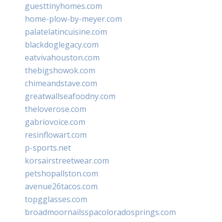
guesttinyhomes.com
home-plow-by-meyer.com
palatelatincuisine.com
blackdoglegacy.com
eatvivahouston.com
thebigshowok.com
chimeandstave.com
greatwallseafoodny.com
theloverose.com
gabriovoice.com
resinflowart.com
p-sports.net
korsairstreetwear.com
petshopallston.com
avenue26tacos.com
topgglasses.com
broadmoornailsspacoloradosprings.com