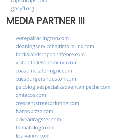
capishcaps.com
gpsyfl.org
MEDIA PARTNER III
vwrepairarlington.com
cleaningservicebaltimore-md.com
beckslandscapeandfence.com
vistaaltadelveramendi.com
coastlinecateringnc.com
cuesburgershouston.com
psicologiaespecializadaencampeche.com
dmtacos.com
crescentstreetprinting.com
hornopizza.com
driveadragster.com
hematologa.com
lizaivanov.com