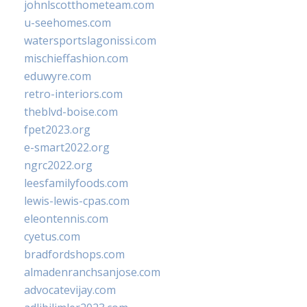
johnlscotthometeam.com
u-seehomes.com
watersportslagonissi.com
mischieffashion.com
eduwyre.com
retro-interiors.com
theblvd-boise.com
fpet2023.org
e-smart2022.org
ngrc2022.org
leesfamilyfoods.com
lewis-lewis-cpas.com
eleontennis.com
cyetus.com
bradfordshops.com
almadenranchsanjose.com
advocatevijay.com