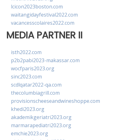
lcicon2023boston.com
waitangidayfestival2022.com
vacancesscolaires2022.com
MEDIA PARTNER II
isth2022.com
p2b2pabi2023-makassar.com
wocfparis2023.org
sinc2023.com
scdlqatar2022-qa.com
thecolumbiagrill.com
provisionscheeseandwineshoppe.com
khedi2023.org
akademikgeriatri2023.org
marmarapediatri2023.org
emchie2023.org