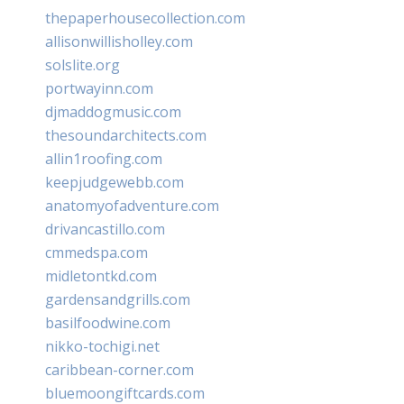
thepaperhousecollection.com
allisonwillisholley.com
solslite.org
portwayinn.com
djmaddogmusic.com
thesoundarchitects.com
allin1roofing.com
keepjudgewebb.com
anatomyofadventure.com
drivancastillo.com
cmmedspa.com
midletontkd.com
gardensandgrills.com
basilfoodwine.com
nikko-tochigi.net
caribbean-corner.com
bluemoongiftcards.com