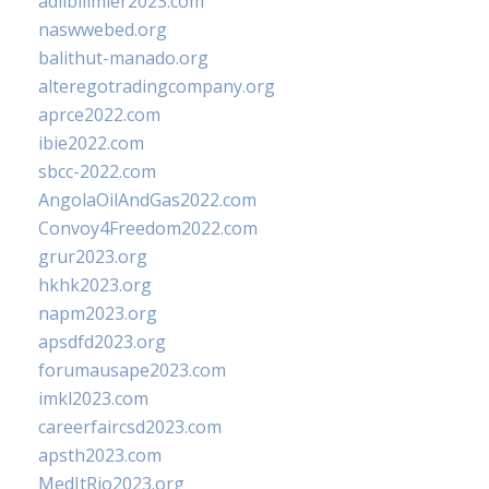
adlibilimler2023.com
naswwebed.org
balithut-manado.org
alteregotradingcompany.org
aprce2022.com
ibie2022.com
sbcc-2022.com
AngolaOilAndGas2022.com
Convoy4Freedom2022.com
grur2023.org
hkhk2023.org
napm2023.org
apsdfd2023.org
forumausape2023.com
imkl2023.com
careerfaircsd2023.com
apsth2023.com
MedItRio2023.org