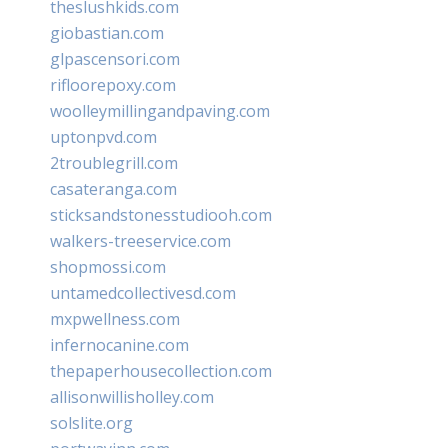
theslushkids.com
giobastian.com
glpascensori.com
rifloorepoxy.com
woolleymillingandpaving.com
uptonpvd.com
2troublegrill.com
casateranga.com
sticksandstonesstudiooh.com
walkers-treeservice.com
shopmossi.com
untamedcollectivesd.com
mxpwellness.com
infernocanine.com
thepaperhousecollection.com
allisonwillisholley.com
solslite.org