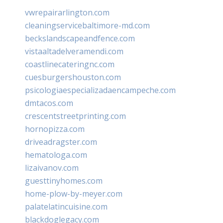
vwrepairarlington.com
cleaningservicebaltimore-md.com
beckslandscapeandfence.com
vistaaltadelveramendi.com
coastlinecateringnc.com
cuesburgershouston.com
psicologiaespecializadaencampeche.com
dmtacos.com
crescentstreetprinting.com
hornopizza.com
driveadragster.com
hematologa.com
lizaivanov.com
guesttinyhomes.com
home-plow-by-meyer.com
palatelatincuisine.com
blackdoglegacy.com