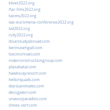
klivet2022.org
ifac-hms2022.org
taoms2022.org
iias-euromena-conference2022.org
ivd2022.org
csity2022.org
ibsarstudyabroad.com
bennusehgall.com
tsecincinnati.com
roderconstructiongroup.com
plazabatai.com
hawkscayresort.com
hellonquads.com
diarioanimales.com
decogaleri.com
unavozparadios.com
shoes-vert.com