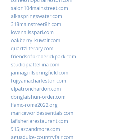
coffeeshopcharleston.com
salon104mainstreet.com
alkaspringswater.com
318mainstreet8h.com
lovenailsspari.com
oakberry-kuwait.com
quartzliterary.com
friendsofbroderickpark.com
studiopiattellina.com
jannagrillspringfield.com
fujiyamacharleston.com
elpatronchardon.com
donglaishun-order.com
fiamc-rome2022.org
mariceworldessentials.com
lafisheriarestaurant.com
915jazzandmore.com
aguadulce-countryfair.com