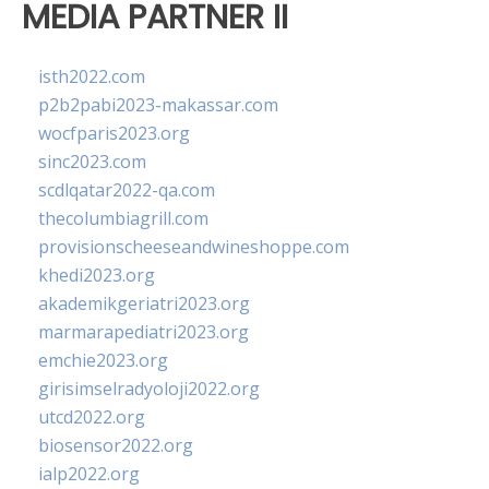
MEDIA PARTNER II
isth2022.com
p2b2pabi2023-makassar.com
wocfparis2023.org
sinc2023.com
scdlqatar2022-qa.com
thecolumbiagrill.com
provisionscheeseandwineshoppe.com
khedi2023.org
akademikgeriatri2023.org
marmarapediatri2023.org
emchie2023.org
girisimselradyoloji2022.org
utcd2022.org
biosensor2022.org
ialp2022.org