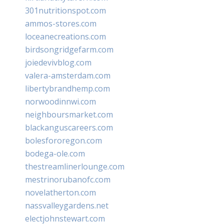
301nutritionspot.com
ammos-stores.com
loceanecreations.com
birdsongridgefarm.com
joiedevivblog.com
valera-amsterdam.com
libertybrandhemp.com
norwoodinnwi.com
neighboursmarket.com
blackanguscareers.com
bolesfororegon.com
bodega-ole.com
thestreamlinerlounge.com
mestrinorubanofc.com
novelatherton.com
nassvalleygardens.net
electjohnstewart.com