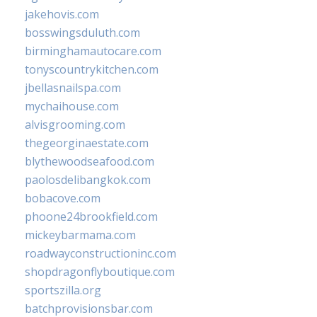
jakehovis.com
bosswingsduluth.com
birminghamautocare.com
tonyscountrykitchen.com
jbellasnailspa.com
mychaihouse.com
alvisgrooming.com
thegeorginaestate.com
blythewoodseafood.com
paolosdelibangkok.com
bobacove.com
phoone24brookfield.com
mickeybarmama.com
roadwayconstructioninc.com
shopdragonflyboutique.com
sportszilla.org
batchprovisionsbar.com