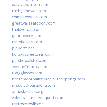
eatvivahouston.com
thebigshowok.com
chimeandstave.com
greatwallseafoodny.com
theloverose.com
gabriovoice.com
resinflowart.com
p-sports.net
korsairstreetwear.com
petshopallston.com
avenue26tacos.com
topgglasses.com
broadmoornailsspacoloradosprings.com
missblackpasadena.com
anneskitchen.org
valenciamarketytaqueria.com
reefrecordsllc.com