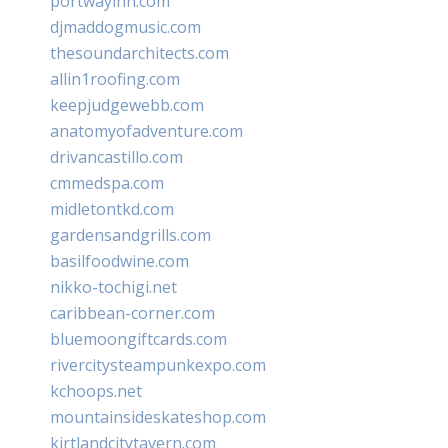
portwayinn.com
djmaddogmusic.com
thesoundarchitects.com
allin1roofing.com
keepjudgewebb.com
anatomyofadventure.com
drivancastillo.com
cmmedspa.com
midletontkd.com
gardensandgrills.com
basilfoodwine.com
nikko-tochigi.net
caribbean-corner.com
bluemoongiftcards.com
rivercitysteampunkexpo.com
kchoops.net
mountainsideskateshop.com
kirtlandcitytavern.com