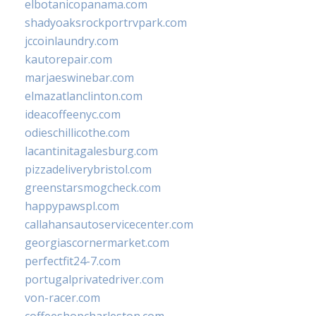
elbotanicopanama.com
shadyoaksrockportrvpark.com
jccoinlaundry.com
kautorepair.com
marjaeswinebar.com
elmazatlanclinton.com
ideacoffeenyc.com
odieschillicothe.com
lacantinitagalesburg.com
pizzadeliverybristol.com
greenstarsmogcheck.com
happypawspl.com
callahansautoservicecenter.com
georgiascornermarket.com
perfectfit24-7.com
portugalprivatedriver.com
von-racer.com