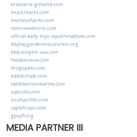
brasserie-gobette.com
musicrearte.com
morseysfarms.com
riverviewtennis.com
official-kelly-toys-squishmallows.com
displaygardenonsuncrest.org
bbq-empire-usa.com
feedstoreva.com
drogopets.com
ediblechalk.com
tabletennisnearme.com
oaksofa.com
soultacohtx.com
capishcaps.com
gpsyfl.org
MEDIA PARTNER III