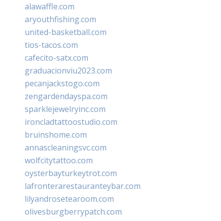
alawaffle.com
aryouthfishing.com
united-basketball.com
tios-tacos.com
cafecito-satx.com
graduacionviu2023.com
pecanjackstogo.com
zengardendayspa.com
sparklejewelryinc.com
ironcladtattoostudio.com
bruinshome.com
annascleaningsvc.com
wolfcitytattoo.com
oysterbayturkeytrot.com
lafronterarestauranteybar.com
lilyandrosetearoom.com
olivesburgberrypatch.com