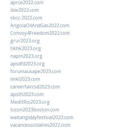
aprce2022.com
ibie2022.com
sbcc-2022.com
AngolaOilAndGas2022.com
Convoy4Freedom2022.com
grur2023.org
hkhk2023.org
napm2023.org
apsdfd2023.org
forumausape2023.com
imkl2023.com
careerfaircsd2023.com
apsth2023.com
MedItRio2023.org
lcicon2023boston.com
waitangidayfestival2022.com
vacancesscolaires2022.com