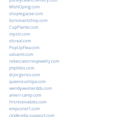
purelycleanchemdry.com
WishOping.com
shoplegacee.com
bonvivantshop.com
CupPlante.com
mpzin.com
stcreal.com
PopUpFlea.com
valueml.com
rebeccatorresjewelry.com
jmpbliss.com
drjorgerico.com
queensushipa.com
wendyweimerdds.com
ameri-camp.com
hrsreceivables.com
empconst1.com
cinderella-support.com