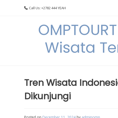
Skip
Call Us: +2782 444 YEAH
to
content
OMPTOURTR
Wisata Te
Tren Wisata Indonesi
Dikunjungi
Posted on
December 11, 2024
by
adminomp