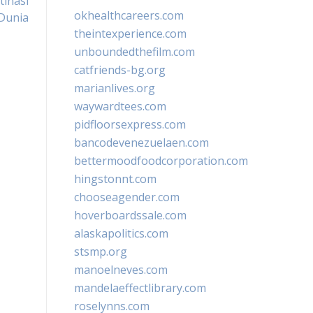
tinasi
okhealthcareers.com
Dunia
theintexperience.com
unboundedthefilm.com
catfriends-bg.org
marianlives.org
waywardtees.com
pidfloorsexpress.com
bancodevenezuelaen.com
bettermoodfoodcorporation.com
hingstonnt.com
chooseagender.com
hoverboardssale.com
alaskapolitics.com
stsmp.org
manoelneves.com
mandelaeffectlibrary.com
roselynns.com