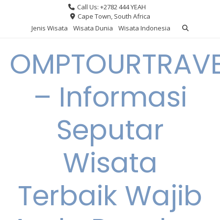
Skip
Call Us: +2782 444 YEAH
to
Cape Town, South Africa
content
Jenis Wisata
Wisata Dunia
Wisata Indonesia
OMPTOURTRAVE
– Informasi
Seputar
Wisata
Terbaik Wajib