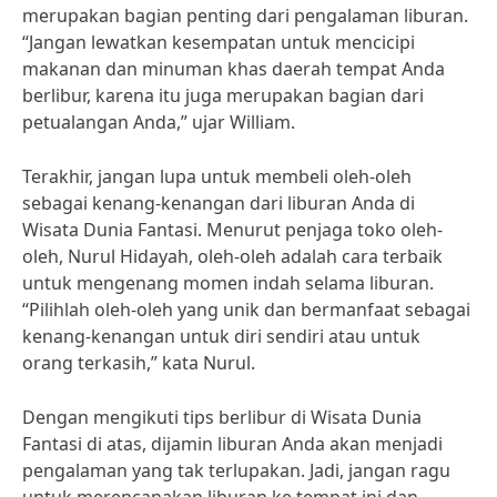
merupakan bagian penting dari pengalaman liburan.
“Jangan lewatkan kesempatan untuk mencicipi
makanan dan minuman khas daerah tempat Anda
berlibur, karena itu juga merupakan bagian dari
petualangan Anda,” ujar William.
Terakhir, jangan lupa untuk membeli oleh-oleh
sebagai kenang-kenangan dari liburan Anda di
Wisata Dunia Fantasi. Menurut penjaga toko oleh-
oleh, Nurul Hidayah, oleh-oleh adalah cara terbaik
untuk mengenang momen indah selama liburan.
“Pilihlah oleh-oleh yang unik dan bermanfaat sebagai
kenang-kenangan untuk diri sendiri atau untuk
orang terkasih,” kata Nurul.
Dengan mengikuti tips berlibur di Wisata Dunia
Fantasi di atas, dijamin liburan Anda akan menjadi
pengalaman yang tak terlupakan. Jadi, jangan ragu