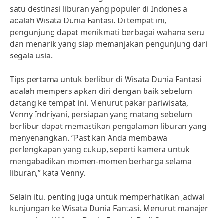
satu destinasi liburan yang populer di Indonesia
adalah Wisata Dunia Fantasi. Di tempat ini,
pengunjung dapat menikmati berbagai wahana seru
dan menarik yang siap memanjakan pengunjung dari
segala usia.
Tips pertama untuk berlibur di Wisata Dunia Fantasi
adalah mempersiapkan diri dengan baik sebelum
datang ke tempat ini. Menurut pakar pariwisata,
Venny Indriyani, persiapan yang matang sebelum
berlibur dapat memastikan pengalaman liburan yang
menyenangkan. “Pastikan Anda membawa
perlengkapan yang cukup, seperti kamera untuk
mengabadikan momen-momen berharga selama
liburan,” kata Venny.
Selain itu, penting juga untuk memperhatikan jadwal
kunjungan ke Wisata Dunia Fantasi. Menurut manajer