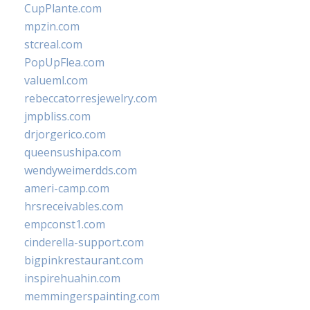
CupPlante.com
mpzin.com
stcreal.com
PopUpFlea.com
valueml.com
rebeccatorresjewelry.com
jmpbliss.com
drjorgerico.com
queensushipa.com
wendyweimerdds.com
ameri-camp.com
hrsreceivables.com
empconst1.com
cinderella-support.com
bigpinkrestaurant.com
inspirehuahin.com
memmingerspainting.com