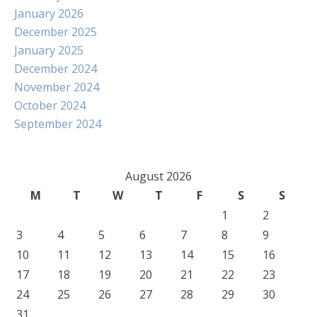
January 2026
December 2025
January 2025
December 2024
November 2024
October 2024
September 2024
August 2026
M
T
W
T
F
S
S
1
2
3
4
5
6
7
8
9
10
11
12
13
14
15
16
17
18
19
20
21
22
23
24
25
26
27
28
29
30
31