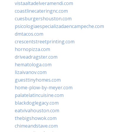
vistaaltadelveramendi.com
coastlinecateringnc.com
cuesburgershouston.com
psicologiaespecializadaencampeche.com
dmtacos.com
crescentstreetprinting.com
hornopizza.com
driveadragster.com
hematologa.com
lizaivanov.com
guesttinyhomes.com
home-plow-by-meyer.com
palatelatincuisine.com
blackdoglegacy.com
eatvivahouston.com
thebigshowok.com
chimeandstave.com