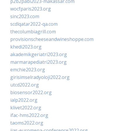
p2b2pabi2023-makassar.com
wocfparis2023.org
sinc2023.com
scdlqatar2022-qa.com
thecolumbiagrill.com
provisionscheeseandwineshoppe.com
khedi2023.org
akademikgeriatri2023.org
marmarapediatri2023.org
emchie2023.org
girisimselradyoloji2022.org
utcd2022.org
biosensor2022.org
ialp2022.org
klivet2022.org
ifac-hms2022.org
taoms2022.org
iias-euromena-conference2022.org