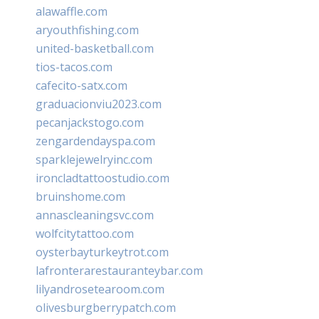
alawaffle.com
aryouthfishing.com
united-basketball.com
tios-tacos.com
cafecito-satx.com
graduacionviu2023.com
pecanjackstogo.com
zengardendayspa.com
sparklejewelryinc.com
ironcladtattoostudio.com
bruinshome.com
annascleaningsvc.com
wolfcitytattoo.com
oysterbayturkeytrot.com
lafronterarestauranteybar.com
lilyandrosetearoom.com
olivesburgberrypatch.com