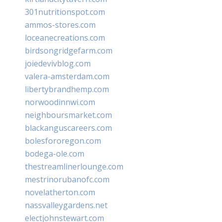
301nutritionspot.com
ammos-stores.com
loceanecreations.com
birdsongridgefarm.com
joiedevivblog.com
valera-amsterdam.com
libertybrandhemp.com
norwoodinnwi.com
neighboursmarket.com
blackanguscareers.com
bolesfororegon.com
bodega-ole.com
thestreamlinerlounge.com
mestrinorubanofc.com
novelatherton.com
nassvalleygardens.net
electjohnstewart.com