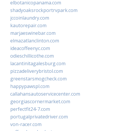
elbotanicopanama.com
shadyoaksrockportrvpark.com
jccoinlaundry.com
kautorepair.com
marjaeswinebar.com
elmazatlanclinton.com
ideacoffeenyc.com
odieschillicothe.com
lacantinitagalesburg.com
pizzadeliverybristol.com
greenstarsmogcheck.com
happypawspl.com
callahansautoservicecenter.com
georgiascornermarket.com
perfectfit24-7.com
portugalprivatedriver.com
von-racer.com