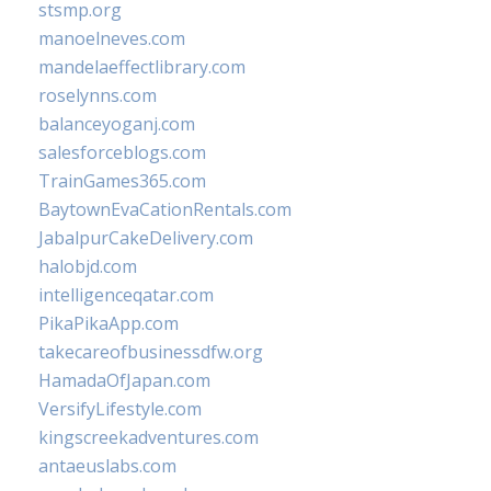
stsmp.org
manoelneves.com
mandelaeffectlibrary.com
roselynns.com
balanceyoganj.com
salesforceblogs.com
TrainGames365.com
BaytownEvaCationRentals.com
JabalpurCakeDelivery.com
halobjd.com
intelligenceqatar.com
PikaPikaApp.com
takecareofbusinessdfw.org
HamadaOfJapan.com
VersifyLifestyle.com
kingscreekadventures.com
antaeuslabs.com