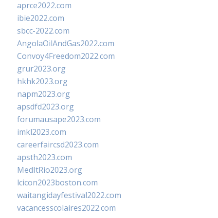
aprce2022.com
ibie2022.com
sbcc-2022.com
AngolaOilAndGas2022.com
Convoy4Freedom2022.com
grur2023.org
hkhk2023.org
napm2023.org
apsdfd2023.org
forumausape2023.com
imkl2023.com
careerfaircsd2023.com
apsth2023.com
MedItRio2023.org
lcicon2023boston.com
waitangidayfestival2022.com
vacancesscolaires2022.com