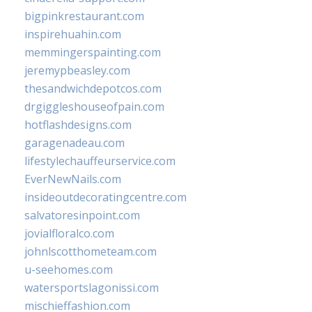
bigpinkrestaurant.com
inspirehuahin.com
memmingerspainting.com
jeremypbeasley.com
thesandwichdepotcos.com
drgiggleshouseofpain.com
hotflashdesigns.com
garagenadeau.com
lifestylechauffeurservice.com
EverNewNails.com
insideoutdecoratingcentre.com
salvatoresinpoint.com
jovialfloralco.com
johnlscotthometeam.com
u-seehomes.com
watersportslagonissi.com
mischieffashion.com