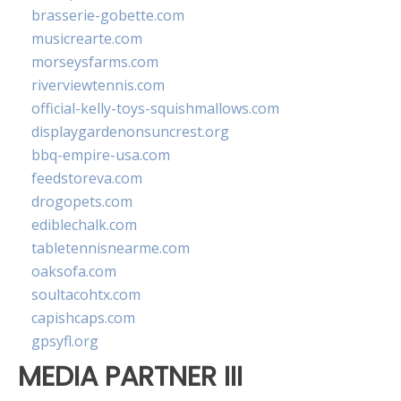
brasserie-gobette.com
musicrearte.com
morseysfarms.com
riverviewtennis.com
official-kelly-toys-squishmallows.com
displaygardenonsuncrest.org
bbq-empire-usa.com
feedstoreva.com
drogopets.com
ediblechalk.com
tabletennisnearme.com
oaksofa.com
soultacohtx.com
capishcaps.com
gpsyfl.org
MEDIA PARTNER III