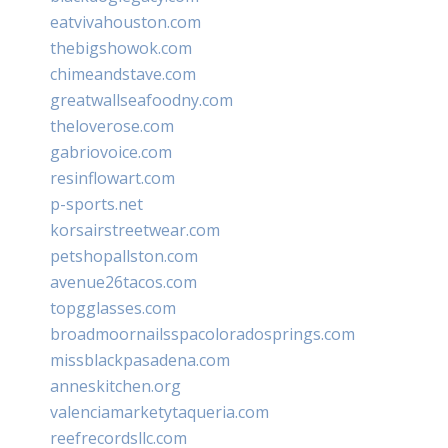
eatvivahouston.com
thebigshowok.com
chimeandstave.com
greatwallseafoodny.com
theloverose.com
gabriovoice.com
resinflowart.com
p-sports.net
korsairstreetwear.com
petshopallston.com
avenue26tacos.com
topgglasses.com
broadmoornailsspacoloradosprings.com
missblackpasadena.com
anneskitchen.org
valenciamarketytaqueria.com
reefrecordsllc.com