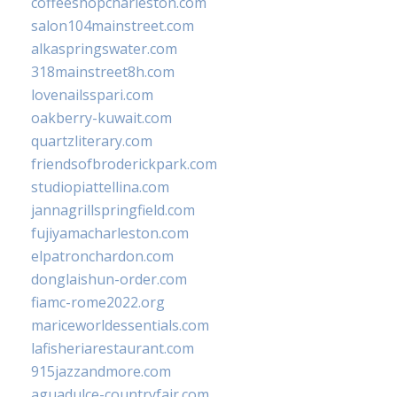
coffeeshopcharleston.com
salon104mainstreet.com
alkaspringswater.com
318mainstreet8h.com
lovenailsspari.com
oakberry-kuwait.com
quartzliterary.com
friendsofbroderickpark.com
studiopiattellina.com
jannagrillspringfield.com
fujiyamacharleston.com
elpatronchardon.com
donglaishun-order.com
fiamc-rome2022.org
mariceworldessentials.com
lafisheriarestaurant.com
915jazzandmore.com
aguadulce-countryfair.com