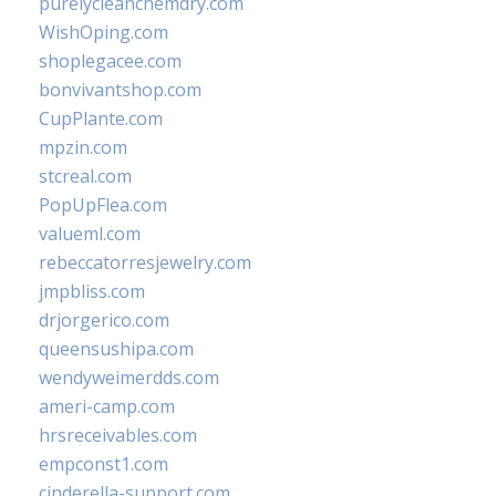
purelycleanchemdry.com
WishOping.com
shoplegacee.com
bonvivantshop.com
CupPlante.com
mpzin.com
stcreal.com
PopUpFlea.com
valueml.com
rebeccatorresjewelry.com
jmpbliss.com
drjorgerico.com
queensushipa.com
wendyweimerdds.com
ameri-camp.com
hrsreceivables.com
empconst1.com
cinderella-support.com