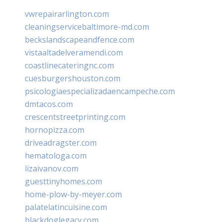
vwrepairarlington.com
cleaningservicebaltimore-md.com
beckslandscapeandfence.com
vistaaltadelveramendi.com
coastlinecateringnc.com
cuesburgershouston.com
psicologiaespecializadaencampeche.com
dmtacos.com
crescentstreetprinting.com
hornopizza.com
driveadragster.com
hematologa.com
lizaivanov.com
guesttinyhomes.com
home-plow-by-meyer.com
palatelatincuisine.com
blackdoglegacy.com