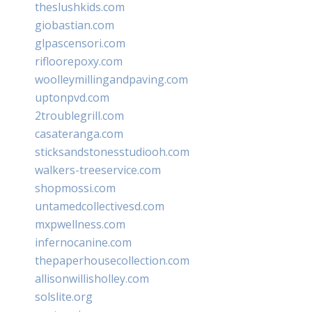
theslushkids.com
giobastian.com
glpascensori.com
rifloorepoxy.com
woolleymillingandpaving.com
uptonpvd.com
2troublegrill.com
casateranga.com
sticksandstonesstudiooh.com
walkers-treeservice.com
shopmossi.com
untamedcollectivesd.com
mxpwellness.com
infernocanine.com
thepaperhousecollection.com
allisonwillisholley.com
solslite.org