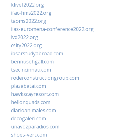
klivet2022.org
ifac-hms2022.org
taoms2022.org
iias-euromena-conference2022.org
ivd2022.org
csity2022.org
ibsarstudyabroad.com
bennusehgall.com
tsecincinnati.com
roderconstructiongroup.com
plazabatai.com
hawkscayresort.com
hellonquads.com
diarioanimales.com
decogaleri.com
unavozparadios.com
shoes-vert.com