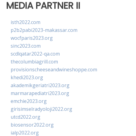
MEDIA PARTNER II
isth2022.com
p2b2pabi2023-makassar.com
wocfparis2023.org
sinc2023.com
scdlqatar2022-qa.com
thecolumbiagrill.com
provisionscheeseandwineshoppe.com
khedi2023.org
akademikgeriatri2023.org
marmarapediatri2023.org
emchie2023.org
girisimselradyoloji2022.org
utcd2022.org
biosensor2022.org
ialp2022.org