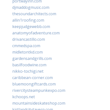
portwayinn.com
djmaddogmusic.com
thesoundarchitects.com
allin1roofing.com
keepjudgewebb.com
anatomyofadventure.com
drivancastillo.com
cmmedspa.com
midletontkd.com
gardensandgrills.com
basilfoodwine.com
nikko-tochigi.net
caribbean-corner.com
bluemoongiftcards.com
rivercitysteampunkexpo.com
kchoops.net
mountainsideskateshop.com
kirtlandcitytavern.com