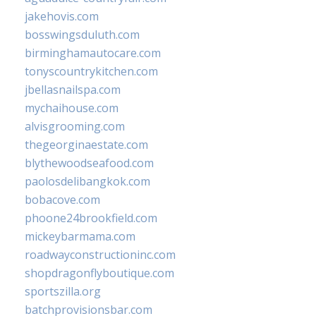
jakehovis.com
bosswingsduluth.com
birminghamautocare.com
tonyscountrykitchen.com
jbellasnailspa.com
mychaihouse.com
alvisgrooming.com
thegeorginaestate.com
blythewoodseafood.com
paolosdelibangkok.com
bobacove.com
phoone24brookfield.com
mickeybarmama.com
roadwayconstructioninc.com
shopdragonflyboutique.com
sportszilla.org
batchprovisionsbar.com