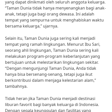
yang dapat dinikmati oleh seluruh anggota keluarga.
“Taman Dunia tidak hanya menyenangkan bagi anak-
anak, tetapi juga bagi orang dewasa. Ini adalah
tempat yang sempurna untuk menghabiskan waktu
bersama keluarga,” ujarnya.
Selain itu, Taman Dunia juga sering kali menjadi
tempat yang ramah lingkungan. Menurut Ibu Sari,
seorang ahli lingkungan, Taman Dunia sering kali
melakukan program-program keberlanjutan yang
bertujuan untuk melestarikan lingkungan sekitar.
“Dengan mengunjungi Taman Dunia, Anda tidak
hanya bisa bersenang-senang, tetapi juga ikut
berkontribusi dalam menjaga kelestarian alam,”
tambahnya.
Tidak heran jika Taman Dunia menjadi destinasi
liburan favorit bagi banyak keluarga di Indonesia.
Dengan segala keunggulan dan fasilitas yang