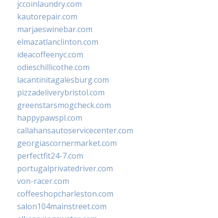
jccoinlaundry.com
kautorepair.com
marjaeswinebar.com
elmazatlanclinton.com
ideacoffeenyc.com
odieschillicothe.com
lacantinitagalesburg.com
pizzadeliverybristol.com
greenstarsmogcheck.com
happypawspl.com
callahansautoservicecenter.com
georgiascornermarket.com
perfectfit24-7.com
portugalprivatedriver.com
von-racer.com
coffeeshopcharleston.com
salon104mainstreet.com