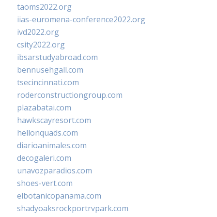
taoms2022.org
iias-euromena-conference2022.org
ivd2022.org
csity2022.org
ibsarstudyabroad.com
bennusehgall.com
tsecincinnati.com
roderconstructiongroup.com
plazabatai.com
hawkscayresort.com
hellonquads.com
diarioanimales.com
decogaleri.com
unavozparadios.com
shoes-vert.com
elbotanicopanama.com
shadyoaksrockportrvpark.com