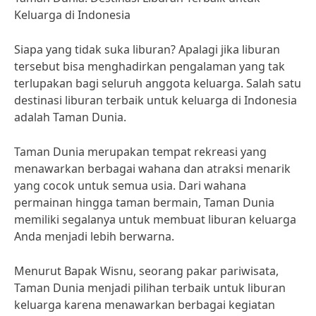
Keluarga di Indonesia
Siapa yang tidak suka liburan? Apalagi jika liburan
tersebut bisa menghadirkan pengalaman yang tak
terlupakan bagi seluruh anggota keluarga. Salah satu
destinasi liburan terbaik untuk keluarga di Indonesia
adalah Taman Dunia.
Taman Dunia merupakan tempat rekreasi yang
menawarkan berbagai wahana dan atraksi menarik
yang cocok untuk semua usia. Dari wahana
permainan hingga taman bermain, Taman Dunia
memiliki segalanya untuk membuat liburan keluarga
Anda menjadi lebih berwarna.
Menurut Bapak Wisnu, seorang pakar pariwisata,
Taman Dunia menjadi pilihan terbaik untuk liburan
keluarga karena menawarkan berbagai kegiatan