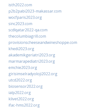
isth2022.com
p2b2pabi2023-makassar.com
wocfparis2023.org
sinc2023.com
scdlqatar2022-qa.com
thecolumbiagrill.com
provisionscheeseandwineshoppe.com
khedi2023.org
akademikgeriatri2023.org
marmarapediatri2023.org
emchie2023.org
girisimselradyoloji2022.org
utcd2022.org
biosensor2022.org
ialp2022.org
klivet2022.org
ifac-hms2022.org