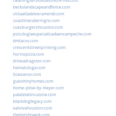
cleaningservicebaltimore-md.com
beckslandscapeandfence.com
vistaaltadelveramendi.com
coastlinecateringnc.com
cuesburgershouston.com
psicologiaespecializadaencampeche.com
dmtacos.com
crescentstreetprinting.com
hornopizza.com
driveadragster.com
hematologa.com
lizaivanov.com
guesttinyhomes.com
home-plow-by-meyer.com
palatelatincuisine.com
blackdoglegacy.com
eatvivahouston.com
thebigshowok.com