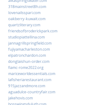
alkaspringswater.com
318mainstreet8h.com
lovenailsspari.com
oakberry-kuwait.com
quartzliterary.com
friendsofbroderickpark.com
studiopiattellina.com
jannagrillspringfield.com
fujiyamacharleston.com
elpatronchardon.com
donglaishun-order.com
fiamc-rome2022.org
mariceworldessentials.com
lafisheriarestaurant.com
915jazzandmore.com
aguadulce-countryfair.com
jakehovis.com
bosswingsduluth.com