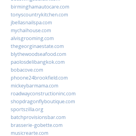
birminghamautocare.com
tonyscountrykitchen.com
jbellasnailspa.com
mychaihouse.com
alvisgrooming.com
thegeorginaestate.com
blythewoodseafood.com
paolosdelibangkok.com
bobacove.com
phoone24brookfield.com
mickeybarmama.com
roadwayconstructioninc.com
shopdragonflyboutique.com
sportszilla.org
batchprovisionsbar.com
brasserie-gobette.com
musicrearte.com