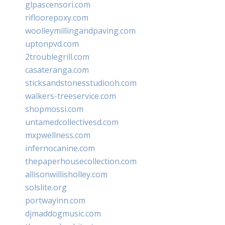
glpascensori.com
rifloorepoxy.com
woolleymillingandpaving.com
uptonpvd.com
2troublegrill.com
casateranga.com
sticksandstonesstudiooh.com
walkers-treeservice.com
shopmossi.com
untamedcollectivesd.com
mxpwellness.com
infernocanine.com
thepaperhousecollection.com
allisonwillisholley.com
solslite.org
portwayinn.com
djmaddogmusic.com