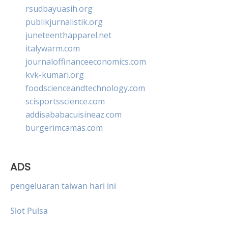
rsudbayuasih.org
publikjurnalistik.org
juneteenthapparel.net
italywarm.com
journaloffinanceeconomics.com
kvk-kumari.org
foodscienceandtechnology.com
scisportsscience.com
addisababacuisineaz.com
burgerimcamas.com
ADS
pengeluaran taiwan hari ini
Slot Pulsa