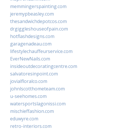
memmingerspainting.com
jeremypbeasley.com
thesandwichdepotcos.com
drgiggleshouseofpain.com
hotflashdesigns.com
garagenadeau.com
lifestylechauffeurservice.com
EverNewNails.com
insideoutdecoratingcentre.com
salvatoresinpoint.com
jovialfloralco.com
johnlscotthometeam.com
u-seehomes.com
watersportslagonissi.com
mischieffashion.com
eduwyre.com
retro-interiors.com