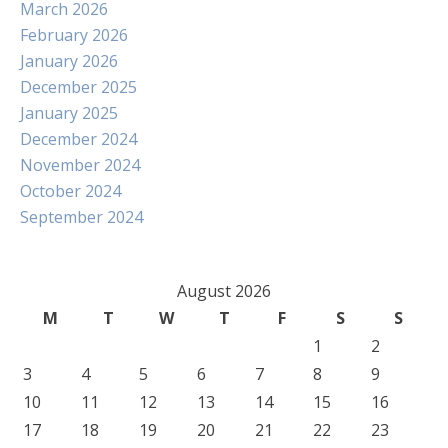
March 2026
February 2026
January 2026
December 2025
January 2025
December 2024
November 2024
October 2024
September 2024
August 2026
M
T
W
T
F
S
S
1
2
3
4
5
6
7
8
9
10
11
12
13
14
15
16
17
18
19
20
21
22
23