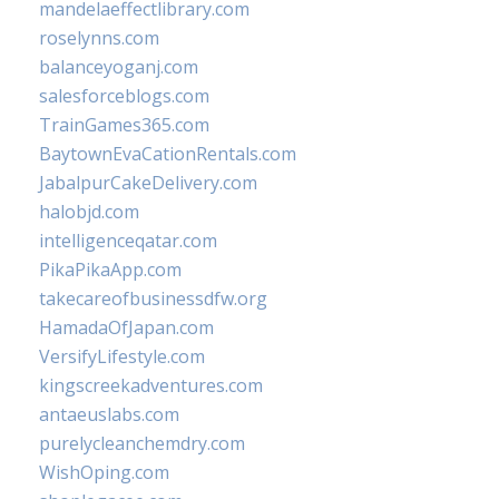
mandelaeffectlibrary.com
roselynns.com
balanceyoganj.com
salesforceblogs.com
TrainGames365.com
BaytownEvaCationRentals.com
JabalpurCakeDelivery.com
halobjd.com
intelligenceqatar.com
PikaPikaApp.com
takecareofbusinessdfw.org
HamadaOfJapan.com
VersifyLifestyle.com
kingscreekadventures.com
antaeuslabs.com
purelycleanchemdry.com
WishOping.com