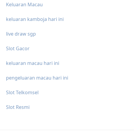
Keluaran Macau
keluaran kamboja hari ini
live draw sgp
Slot Gacor
keluaran macau hari ini
pengeluaran macau hari ini
Slot Telkomsel
Slot Resmi