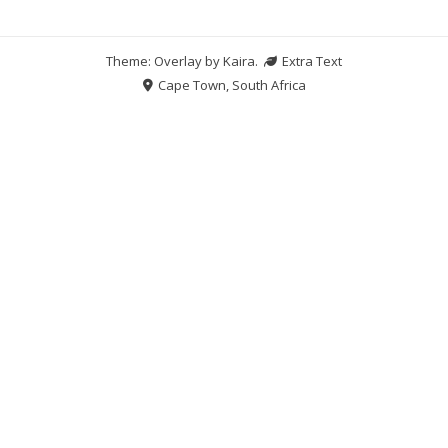
Theme: Overlay by
Kaira
.
Extra Text
Cape Town, South Africa