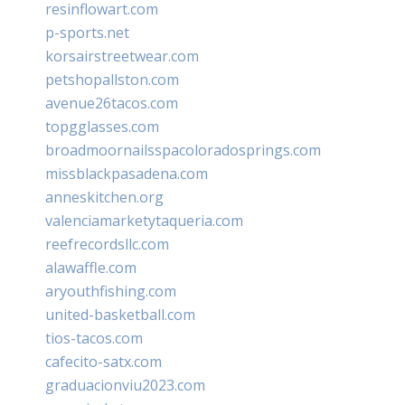
resinflowart.com
p-sports.net
korsairstreetwear.com
petshopallston.com
avenue26tacos.com
topgglasses.com
broadmoornailsspacoloradosprings.com
missblackpasadena.com
anneskitchen.org
valenciamarketytaqueria.com
reefrecordsllc.com
alawaffle.com
aryouthfishing.com
united-basketball.com
tios-tacos.com
cafecito-satx.com
graduacionviu2023.com