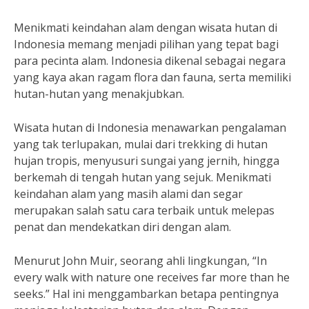
Menikmati keindahan alam dengan wisata hutan di
Indonesia memang menjadi pilihan yang tepat bagi
para pecinta alam. Indonesia dikenal sebagai negara
yang kaya akan ragam flora dan fauna, serta memiliki
hutan-hutan yang menakjubkan.
Wisata hutan di Indonesia menawarkan pengalaman
yang tak terlupakan, mulai dari trekking di hutan
hujan tropis, menyusuri sungai yang jernih, hingga
berkemah di tengah hutan yang sejuk. Menikmati
keindahan alam yang masih alami dan segar
merupakan salah satu cara terbaik untuk melepas
penat dan mendekatkan diri dengan alam.
Menurut John Muir, seorang ahli lingkungan, “In
every walk with nature one receives far more than he
seeks.” Hal ini menggambarkan betapa pentingnya