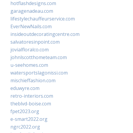
hotflashdesigns.com
garagenadeau.com
lifestylechauffeurservice.com
EverNewNails.com
insideoutdecoratingcentre.com
salvatoresinpoint.com
jovialfloralco.com
johnlscotthometeam.com
u-seehomes.com
watersportslagonissi.com
mischieffashion.com
eduwyre.com
retro-interiors.com
theblvd-boise.com
fpet2023.org
e-smart2022.org
ngrc2022.org