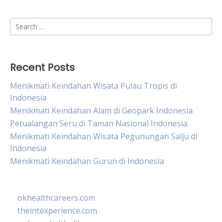
Search
for:
Recent Posts
Menikmati Keindahan Wisata Pulau Tropis di
Indonesia
Menikmati Keindahan Alam di Geopark Indonesia
Petualangan Seru di Taman Nasional Indonesia
Menikmati Keindahan Wisata Pegunungan Salju di
Indonesia
Menikmati Keindahan Gurun di Indonesia
okhealthcareers.com
theintexperience.com