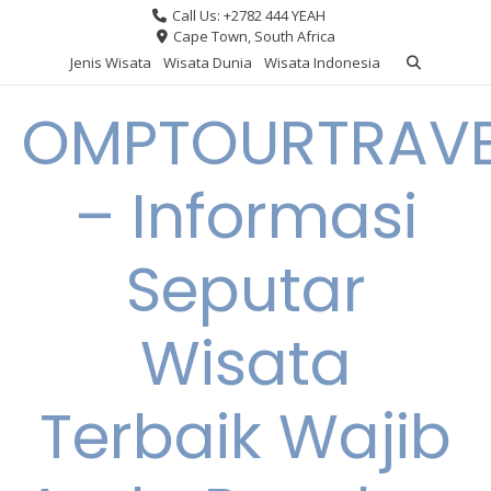
Skip
Call Us: +2782 444 YEAH
to
Cape Town, South Africa
content
Jenis Wisata
Wisata Dunia
Wisata Indonesia
OMPTOURTRAVE
– Informasi
Seputar
Wisata
Terbaik Wajib