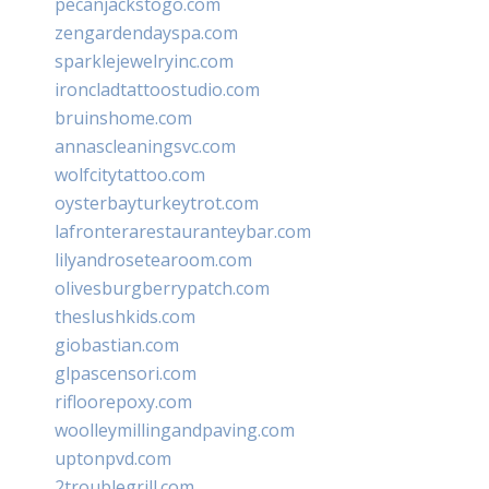
pecanjackstogo.com
zengardendayspa.com
sparklejewelryinc.com
ironcladtattoostudio.com
bruinshome.com
annascleaningsvc.com
wolfcitytattoo.com
oysterbayturkeytrot.com
lafronterarestauranteybar.com
lilyandrosetearoom.com
olivesburgberrypatch.com
theslushkids.com
giobastian.com
glpascensori.com
rifloorepoxy.com
woolleymillingandpaving.com
uptonpvd.com
2troublegrill.com