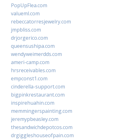
PopUpFlea.com
valueml.com
rebeccatorresjewelry.com
jmpbliss.com
drjorgerico.com
queensushipa.com
wendyweimerdds.com
ameri-camp.com
hrsreceivables.com
empconst1.com
cinderella-support.com
bigpinkrestaurant.com
inspirehuahin.com
memmingerspainting.com
jeremypbeasley.com
thesandwichdepotcos.com
drgiggleshouseofpain.com