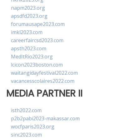
napm2023.org
apsdfd2023.org
forumausape2023.com
imkl2023.com
careerfaircsd2023.com
apsth2023.com
MedItRio2023.org
lcicon2023boston.com
waitangidayfestival2022.com
vacancesscolaires2022.com
MEDIA PARTNER II
isth2022.com
p2b2pabi2023-makassar.com
wocfparis2023.org
sinc2023.com