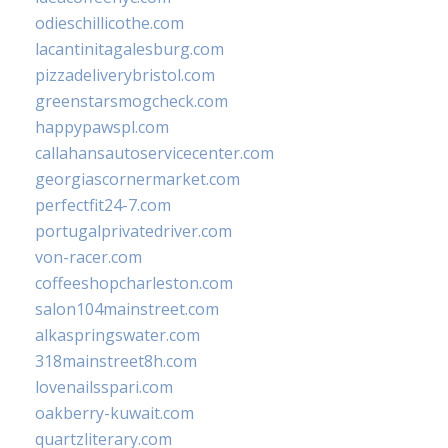
odieschillicothe.com
lacantinitagalesburg.com
pizzadeliverybristol.com
greenstarsmogcheck.com
happypawspl.com
callahansautoservicecenter.com
georgiascornermarket.com
perfectfit24-7.com
portugalprivatedriver.com
von-racer.com
coffeeshopcharleston.com
salon104mainstreet.com
alkaspringswater.com
318mainstreet8h.com
lovenailsspari.com
oakberry-kuwait.com
quartzliterary.com