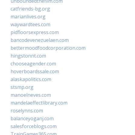
unboundedthefilm.com
catfriends-bg.org
marianlives.org
waywardtees.com
pidfloorsexpress.com
bancodevenezuelaen.com
bettermoodfoodcorporation.com
hingstonnt.com
chooseagender.com
hoverboardssale.com
alaskapolitics.com
stsmp.org
manoelneves.com
mandelaeffectlibrary.com
roselynns.com
balanceyoganj.com
salesforceblogs.com
TrainGames365.com