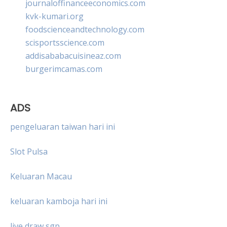
journaloffinanceeconomics.com
kvk-kumari.org
foodscienceandtechnology.com
scisportsscience.com
addisababacuisineaz.com
burgerimcamas.com
ADS
pengeluaran taiwan hari ini
Slot Pulsa
Keluaran Macau
keluaran kamboja hari ini
live draw sgp