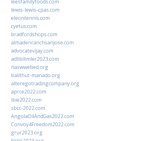
leesfamilyfoods.com
lewis-lewis-cpas.com
eleontennis.com
cyetus.com
bradfordshops.com
almadenranchsanjose.com
advocatevijay.com
adlibilimler2023.com
naswwebed.org
balithut-manado.org
alteregotradingcompany.org
aprce2022.com
ibie2022.com
sbcc-2022.com
AngolaOilAndGas2022.com
Convoy4Freedom2022.com
grur2023.org
hkhk2023.org