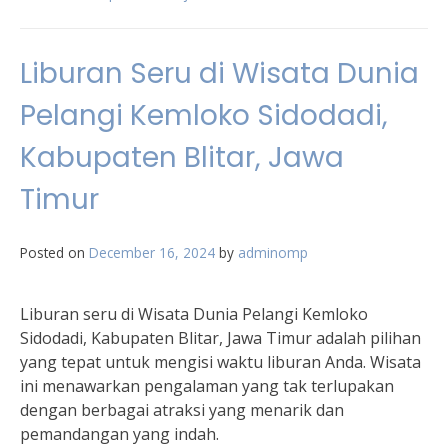
Liburan Seru di Wisata Dunia
Pelangi Kemloko Sidodadi,
Kabupaten Blitar, Jawa
Timur
Posted on
December 16, 2024
by
adminomp
Liburan seru di Wisata Dunia Pelangi Kemloko
Sidodadi, Kabupaten Blitar, Jawa Timur adalah pilihan
yang tepat untuk mengisi waktu liburan Anda. Wisata
ini menawarkan pengalaman yang tak terlupakan
dengan berbagai atraksi yang menarik dan
pemandangan yang indah.