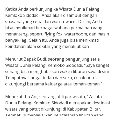
Ketika Anda berkunjung ke Wisata Dunia Pelangi
Kemloko Sidodadi, Anda akan disambut dengan
suasana yang ceria dan warna-warni. Di sini, Anda
bisa menikmati berbagai wahana permainan yang
menantang, seperti flying fox, waterboom, dan masih
banyak lagi. Selain itu, Anda juga bisa menikmati
keindahan alam sekitar yang menakjubkan.
Menurut Bapak Budi, seorang pengunjung setia
Wisata Dunia Pelangi Kemloko Sidodadi, “Saya sangat
senang bisa menghabiskan waktu liburan saya di sini.
Tempatnya sangat indah dan seru, cocok untuk
dikunjungi bersama keluarga atau teman-teman.”
Menurut Ibu Ani, seorang ahli pariwisata, “Wisata
Dunia Pelangi Kemloko Sidodadi merupakan destinasi
wisata yang patut dikunjungi di Kabupaten Blitar.
Tempat ini menawarkan pengalaman liburan yang