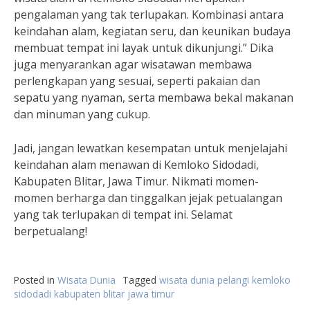
pengalaman yang tak terlupakan. Kombinasi antara
keindahan alam, kegiatan seru, dan keunikan budaya
membuat tempat ini layak untuk dikunjungi.” Dika
juga menyarankan agar wisatawan membawa
perlengkapan yang sesuai, seperti pakaian dan
sepatu yang nyaman, serta membawa bekal makanan
dan minuman yang cukup.
Jadi, jangan lewatkan kesempatan untuk menjelajahi
keindahan alam menawan di Kemloko Sidodadi,
Kabupaten Blitar, Jawa Timur. Nikmati momen-
momen berharga dan tinggalkan jejak petualangan
yang tak terlupakan di tempat ini. Selamat
berpetualang!
Posted in
Wisata Dunia
Tagged
wisata dunia pelangi kemloko
sidodadi kabupaten blitar jawa timur