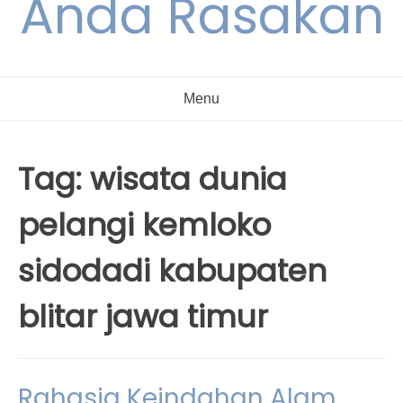
Anda Rasakan
Menu
Tag:
wisata dunia
pelangi kemloko
sidodadi kabupaten
blitar jawa timur
Rahasia Keindahan Alam