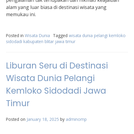
pengalaman tak terlupakan dan nikmati keajaiban
alam yang luar biasa di destinasi wisata yang
memukau ini.
Posted in
Wisata Dunia
Tagged
wisata dunia pelangi kemloko
sidodadi kabupaten blitar jawa timur
Liburan Seru di Destinasi
Wisata Dunia Pelangi
Kemloko Sidodadi Jawa
Timur
Posted on
January 18, 2025
by
adminomp