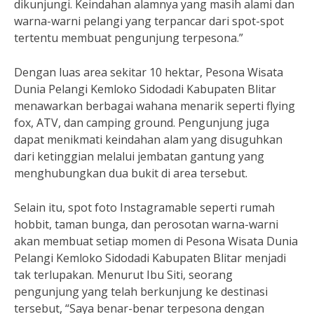
dikunjungi. Keindahan alamnya yang masih alami dan
warna-warni pelangi yang terpancar dari spot-spot
tertentu membuat pengunjung terpesona.”
Dengan luas area sekitar 10 hektar, Pesona Wisata
Dunia Pelangi Kemloko Sidodadi Kabupaten Blitar
menawarkan berbagai wahana menarik seperti flying
fox, ATV, dan camping ground. Pengunjung juga
dapat menikmati keindahan alam yang disuguhkan
dari ketinggian melalui jembatan gantung yang
menghubungkan dua bukit di area tersebut.
Selain itu, spot foto Instagramable seperti rumah
hobbit, taman bunga, dan perosotan warna-warni
akan membuat setiap momen di Pesona Wisata Dunia
Pelangi Kemloko Sidodadi Kabupaten Blitar menjadi
tak terlupakan. Menurut Ibu Siti, seorang
pengunjung yang telah berkunjung ke destinasi
tersebut, “Saya benar-benar terpesona dengan