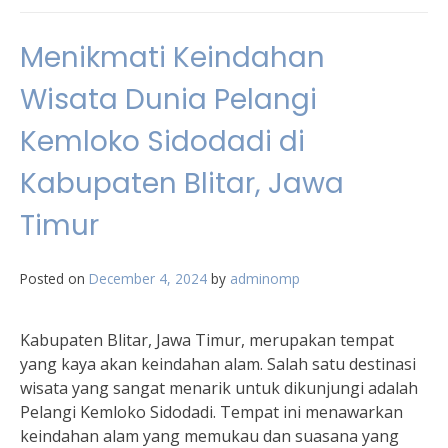
Menikmati Keindahan
Wisata Dunia Pelangi
Kemloko Sidodadi di
Kabupaten Blitar, Jawa
Timur
Posted on
December 4, 2024
by
adminomp
Kabupaten Blitar, Jawa Timur, merupakan tempat
yang kaya akan keindahan alam. Salah satu destinasi
wisata yang sangat menarik untuk dikunjungi adalah
Pelangi Kemloko Sidodadi. Tempat ini menawarkan
keindahan alam yang memukau dan suasana yang