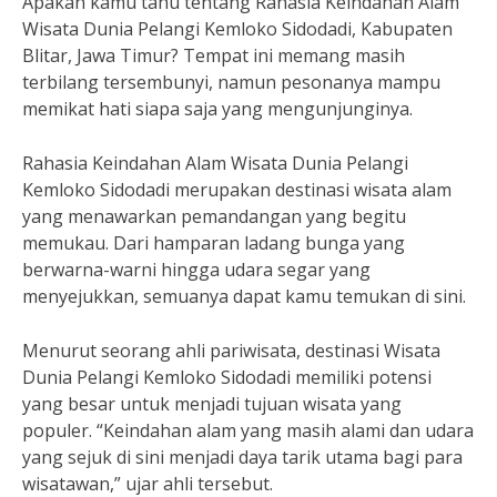
Apakah kamu tahu tentang Rahasia Keindahan Alam
Wisata Dunia Pelangi Kemloko Sidodadi, Kabupaten
Blitar, Jawa Timur? Tempat ini memang masih
terbilang tersembunyi, namun pesonanya mampu
memikat hati siapa saja yang mengunjunginya.
Rahasia Keindahan Alam Wisata Dunia Pelangi
Kemloko Sidodadi merupakan destinasi wisata alam
yang menawarkan pemandangan yang begitu
memukau. Dari hamparan ladang bunga yang
berwarna-warni hingga udara segar yang
menyejukkan, semuanya dapat kamu temukan di sini.
Menurut seorang ahli pariwisata, destinasi Wisata
Dunia Pelangi Kemloko Sidodadi memiliki potensi
yang besar untuk menjadi tujuan wisata yang
populer. “Keindahan alam yang masih alami dan udara
yang sejuk di sini menjadi daya tarik utama bagi para
wisatawan,” ujar ahli tersebut.