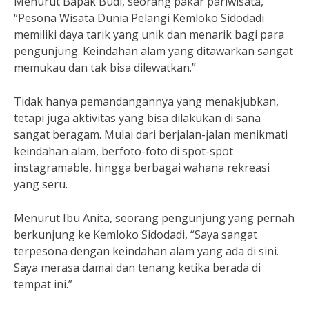
Menurut Bapak Budi, seorang pakar pariwisata,
“Pesona Wisata Dunia Pelangi Kemloko Sidodadi
memiliki daya tarik yang unik dan menarik bagi para
pengunjung. Keindahan alam yang ditawarkan sangat
memukau dan tak bisa dilewatkan.”
Tidak hanya pemandangannya yang menakjubkan,
tetapi juga aktivitas yang bisa dilakukan di sana
sangat beragam. Mulai dari berjalan-jalan menikmati
keindahan alam, berfoto-foto di spot-spot
instagramable, hingga berbagai wahana rekreasi
yang seru.
Menurut Ibu Anita, seorang pengunjung yang pernah
berkunjung ke Kemloko Sidodadi, “Saya sangat
terpesona dengan keindahan alam yang ada di sini.
Saya merasa damai dan tenang ketika berada di
tempat ini.”