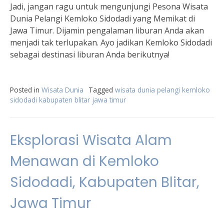
Jadi, jangan ragu untuk mengunjungi Pesona Wisata
Dunia Pelangi Kemloko Sidodadi yang Memikat di
Jawa Timur. Dijamin pengalaman liburan Anda akan
menjadi tak terlupakan. Ayo jadikan Kemloko Sidodadi
sebagai destinasi liburan Anda berikutnya!
Posted in
Wisata Dunia
Tagged
wisata dunia pelangi kemloko
sidodadi kabupaten blitar jawa timur
Eksplorasi Wisata Alam
Menawan di Kemloko
Sidodadi, Kabupaten Blitar,
Jawa Timur