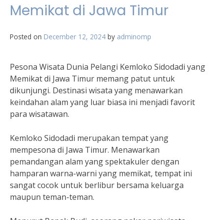
Memikat di Jawa Timur
Posted on
December 12, 2024
by
adminomp
Pesona Wisata Dunia Pelangi Kemloko Sidodadi yang
Memikat di Jawa Timur memang patut untuk
dikunjungi. Destinasi wisata yang menawarkan
keindahan alam yang luar biasa ini menjadi favorit
para wisatawan.
Kemloko Sidodadi merupakan tempat yang
mempesona di Jawa Timur. Menawarkan
pemandangan alam yang spektakuler dengan
hamparan warna-warni yang memikat, tempat ini
sangat cocok untuk berlibur bersama keluarga
maupun teman-teman.