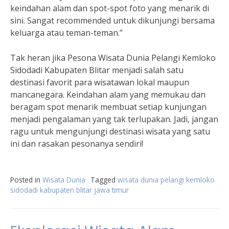
keindahan alam dan spot-spot foto yang menarik di
sini. Sangat recommended untuk dikunjungi bersama
keluarga atau teman-teman.”
Tak heran jika Pesona Wisata Dunia Pelangi Kemloko
Sidodadi Kabupaten Blitar menjadi salah satu
destinasi favorit para wisatawan lokal maupun
mancanegara. Keindahan alam yang memukau dan
beragam spot menarik membuat setiap kunjungan
menjadi pengalaman yang tak terlupakan. Jadi, jangan
ragu untuk mengunjungi destinasi wisata yang satu
ini dan rasakan pesonanya sendiri!
Posted in
Wisata Dunia
Tagged
wisata dunia pelangi kemloko
sidodadi kabupaten blitar jawa timur