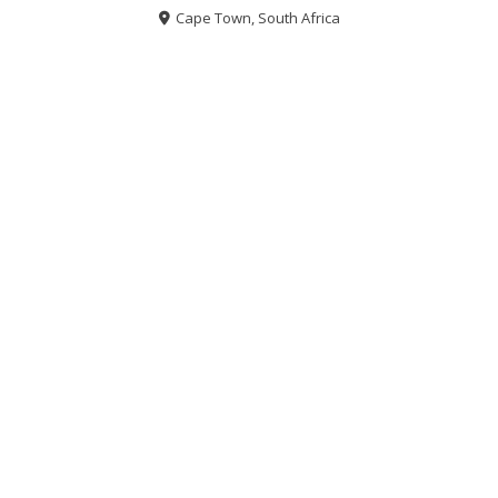
Cape Town, South Africa