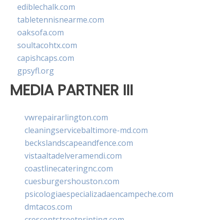
ediblechalk.com
tabletennisnearme.com
oaksofa.com
soultacohtx.com
capishcaps.com
gpsyfl.org
MEDIA PARTNER III
vwrepairarlington.com
cleaningservicebaltimore-md.com
beckslandscapeandfence.com
vistaaltadelveramendi.com
coastlinecateringnc.com
cuesburgershouston.com
psicologiaespecializadaencampeche.com
dmtacos.com
crescentstreetprinting.com