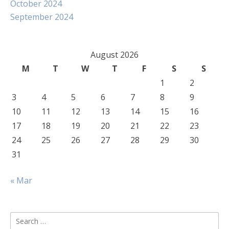
October 2024
September 2024
August 2026
M
T
W
T
F
S
S
1
2
3
4
5
6
7
8
9
10
11
12
13
14
15
16
17
18
19
20
21
22
23
24
25
26
27
28
29
30
31
« Mar
Search