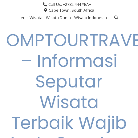
Skip
Call Us: +2782 444 YEAH
to
Cape Town, South Africa
content
Jenis Wisata
Wisata Dunia
Wisata Indonesia
OMPTOURTRAVE
– Informasi
Seputar
Wisata
Terbaik Wajib