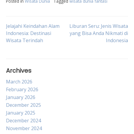
Posted in
Wisata Dunia
Tagged
wisata dunia fantasi
Post
Jelajahi Keindahan Alam
Liburan Seru: Jenis Wisata
Indonesia: Destinasi
yang Bisa Anda Nikmati di
Wisata Terindah
Indonesia
navigation
Archives
March 2026
February 2026
January 2026
December 2025
January 2025
December 2024
November 2024