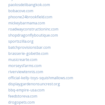
paolosdelibangkok.com
bobacove.com
phoone24brookfield.com
mickeybarmama.com
roadwayconstructioninc.com
shopdragonflyboutique.com
sportszilla.org
batchprovisionsbar.com
brasserie-gobette.com
musicrearte.com
morseysfarms.com
riverviewtennis.com
official-kelly-toys-squishmallows.com
displaygardenonsuncrest.org
bbq-empire-usa.com
feedstoreva.com
drogopets.com