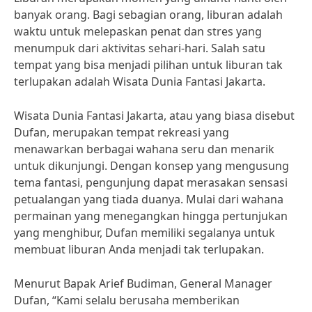
banyak orang. Bagi sebagian orang, liburan adalah
waktu untuk melepaskan penat dan stres yang
menumpuk dari aktivitas sehari-hari. Salah satu
tempat yang bisa menjadi pilihan untuk liburan tak
terlupakan adalah Wisata Dunia Fantasi Jakarta.
Wisata Dunia Fantasi Jakarta, atau yang biasa disebut
Dufan, merupakan tempat rekreasi yang
menawarkan berbagai wahana seru dan menarik
untuk dikunjungi. Dengan konsep yang mengusung
tema fantasi, pengunjung dapat merasakan sensasi
petualangan yang tiada duanya. Mulai dari wahana
permainan yang menegangkan hingga pertunjukan
yang menghibur, Dufan memiliki segalanya untuk
membuat liburan Anda menjadi tak terlupakan.
Menurut Bapak Arief Budiman, General Manager
Dufan, “Kami selalu berusaha memberikan