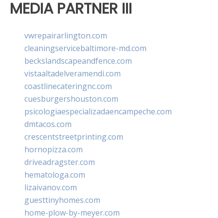
MEDIA PARTNER III
vwrepairarlington.com
cleaningservicebaltimore-md.com
beckslandscapeandfence.com
vistaaltadelveramendi.com
coastlinecateringnc.com
cuesburgershouston.com
psicologiaespecializadaencampeche.com
dmtacos.com
crescentstreetprinting.com
hornopizza.com
driveadragster.com
hematologa.com
lizaivanov.com
guesttinyhomes.com
home-plow-by-meyer.com