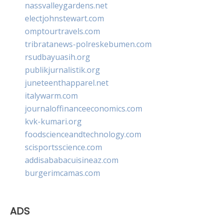
nassvalleygardens.net
electjohnstewart.com
omptourtravels.com
tribratanews-polreskebumen.com
rsudbayuasih.org
publikjurnalistik.org
juneteenthapparel.net
italywarm.com
journaloffinanceeconomics.com
kvk-kumari.org
foodscienceandtechnology.com
scisportsscience.com
addisababacuisineaz.com
burgerimcamas.com
ADS