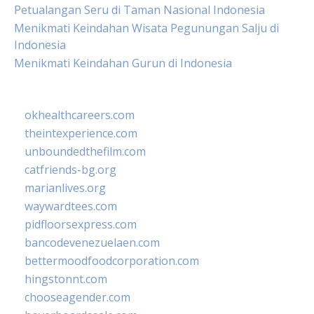
Petualangan Seru di Taman Nasional Indonesia
Menikmati Keindahan Wisata Pegunungan Salju di
Indonesia
Menikmati Keindahan Gurun di Indonesia
okhealthcareers.com
theintexperience.com
unboundedthefilm.com
catfriends-bg.org
marianlives.org
waywardtees.com
pidfloorsexpress.com
bancodevenezuelaen.com
bettermoodfoodcorporation.com
hingstonnt.com
chooseagender.com