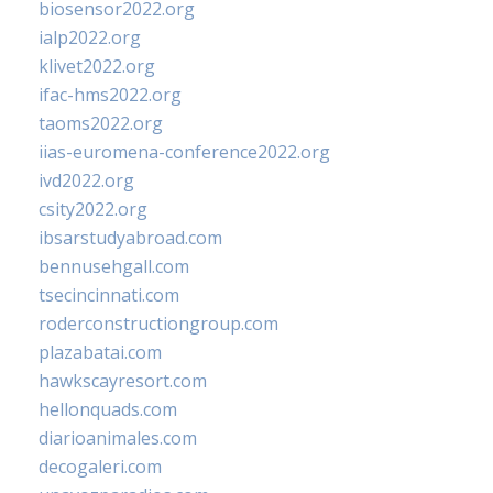
biosensor2022.org
ialp2022.org
klivet2022.org
ifac-hms2022.org
taoms2022.org
iias-euromena-conference2022.org
ivd2022.org
csity2022.org
ibsarstudyabroad.com
bennusehgall.com
tsecincinnati.com
roderconstructiongroup.com
plazabatai.com
hawkscayresort.com
hellonquads.com
diarioanimales.com
decogaleri.com