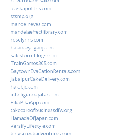
hoverboardssale.com
alaskapolitics.com
stsmp.org
manoelneves.com
mandelaeffectlibrary.com
roselynns.com
balanceyoganj.com
salesforceblogs.com
TrainGames365.com
BaytownEvaCationRentals.com
JabalpurCakeDelivery.com
halobjd.com
intelligenceqatar.com
PikaPikaApp.com
takecareofbusinessdfw.org
HamadaOfJapan.com
VersifyLifestyle.com
kingscreekadventures.com