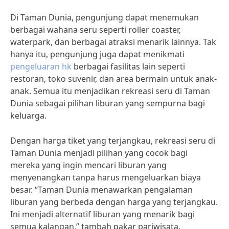
Di Taman Dunia, pengunjung dapat menemukan
berbagai wahana seru seperti roller coaster,
waterpark, dan berbagai atraksi menarik lainnya. Tak
hanya itu, pengunjung juga dapat menikmati
pengeluaran hk
berbagai fasilitas lain seperti
restoran, toko suvenir, dan area bermain untuk anak-
anak. Semua itu menjadikan rekreasi seru di Taman
Dunia sebagai pilihan liburan yang sempurna bagi
keluarga.
Dengan harga tiket yang terjangkau, rekreasi seru di
Taman Dunia menjadi pilihan yang cocok bagi
mereka yang ingin mencari liburan yang
menyenangkan tanpa harus mengeluarkan biaya
besar. “Taman Dunia menawarkan pengalaman
liburan yang berbeda dengan harga yang terjangkau.
Ini menjadi alternatif liburan yang menarik bagi
semua kalangan,” tambah pakar pariwisata.