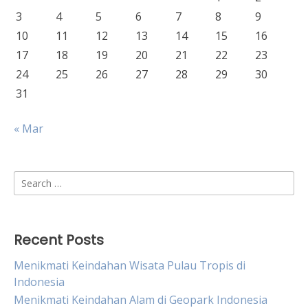
3
4
5
6
7
8
9
10
11
12
13
14
15
16
17
18
19
20
21
22
23
24
25
26
27
28
29
30
31
« Mar
Search
for:
Recent Posts
Menikmati Keindahan Wisata Pulau Tropis di
Indonesia
Menikmati Keindahan Alam di Geopark Indonesia