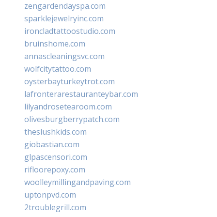
zengardendayspa.com
sparklejewelryinc.com
ironcladtattoostudio.com
bruinshome.com
annascleaningsvc.com
wolfcitytattoo.com
oysterbayturkeytrot.com
lafronterarestauranteybar.com
lilyandrosetearoom.com
olivesburgberrypatch.com
theslushkids.com
giobastian.com
glpascensori.com
rifloorepoxy.com
woolleymillingandpaving.com
uptonpvd.com
2troublegrill.com