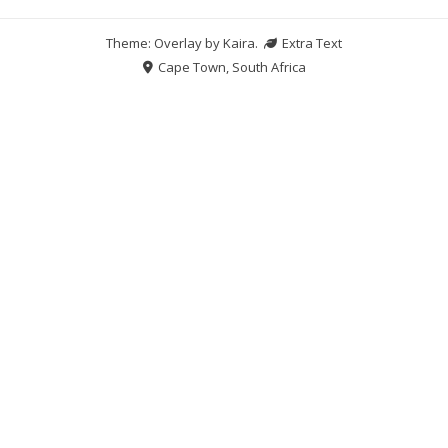
Theme: Overlay by
Kaira
.
Extra Text
Cape Town, South Africa