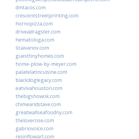
dmtacos.com
crescentstreetprinting.com
hornopizza.com
driveadragster.com
hematologa.com
lizaivanov.com
guesttinyhomes.com
home-plow-by-meyer.com
palatelatincuisine.com
blackdoglegacy.com
eatvivahouston.com
thebigshowok.com
chimeandstave.com
greatwallseafoodny.com
theloverose.com
gabriovoice.com
resinflowart.com