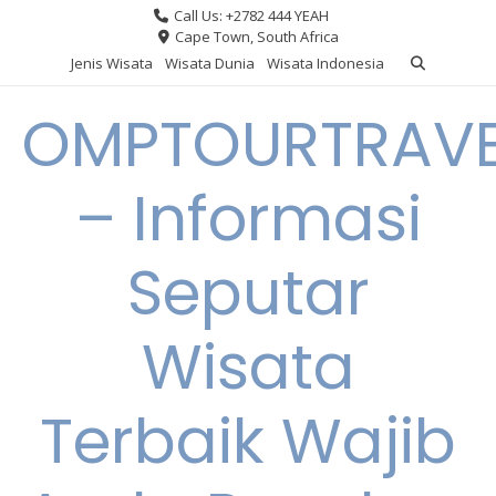
Skip
Call Us: +2782 444 YEAH
to
Cape Town, South Africa
content
Jenis Wisata
Wisata Dunia
Wisata Indonesia
OMPTOURTRAVE
– Informasi
Seputar
Wisata
Terbaik Wajib