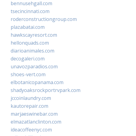
bennusehgall.com
tsecincinnati.com
roderconstructiongroup.com
plazabatai.com
hawkscayresort.com
hellonquads.com
diarioanimales.com
decogaleri.com
unavozparadios.com
shoes-vert.com
elbotanicopanama.com
shadyoaksrockportrvpark.com
jccoinlaundry.com
kautorepair.com
marjaeswinebar.com
elmazatlanclinton.com
ideacoffeenyc.com