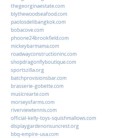
thegeorginaestate.com
blythewoodseafood.com
paolosdelibangkok.com
bobacove.com
phoone24brookfield.com
mickeybarmama.com
roadwayconstructioninc.com
shopdragonflyboutique.com
sportszilla.org
batchprovisionsbar.com
brasserie-gobette.com
musicrearte.com
morseysfarms.com
riverviewtennis.com
official-kelly-toys-squishmallows.com
displaygardenonsuncrest.org
bbq-empire-usa.com