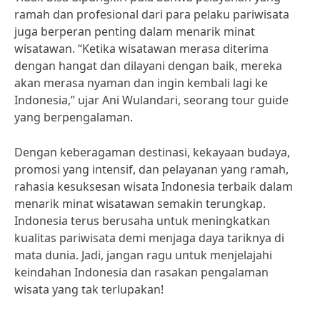
ramah dan profesional dari para pelaku pariwisata
juga berperan penting dalam menarik minat
wisatawan. “Ketika wisatawan merasa diterima
dengan hangat dan dilayani dengan baik, mereka
akan merasa nyaman dan ingin kembali lagi ke
Indonesia,” ujar Ani Wulandari, seorang tour guide
yang berpengalaman.
Dengan keberagaman destinasi, kekayaan budaya,
promosi yang intensif, dan pelayanan yang ramah,
rahasia kesuksesan wisata Indonesia terbaik dalam
menarik minat wisatawan semakin terungkap.
Indonesia terus berusaha untuk meningkatkan
kualitas pariwisata demi menjaga daya tariknya di
mata dunia. Jadi, jangan ragu untuk menjelajahi
keindahan Indonesia dan rasakan pengalaman
wisata yang tak terlupakan!