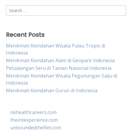
Search
for:
Recent Posts
Menikmati Keindahan Wisata Pulau Tropis di
Indonesia
Menikmati Keindahan Alam di Geopark Indonesia
Petualangan Seru di Taman Nasional Indonesia
Menikmati Keindahan Wisata Pegunungan Salju di
Indonesia
Menikmati Keindahan Gurun di Indonesia
okhealthcareers.com
theintexperience.com
unboundedthefilm.com