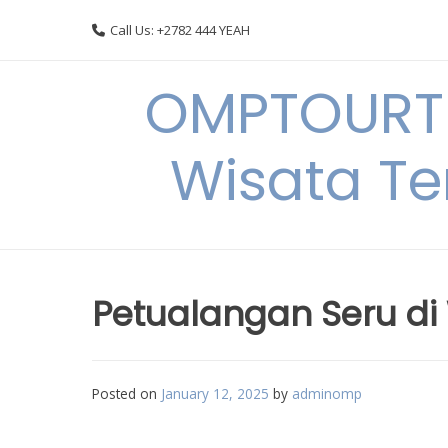
Skip
Call Us: +2782 444 YEAH
to
content
OMPTOURTR
Wisata Te
Petualangan Seru di
Posted on
January 12, 2025
by
adminomp