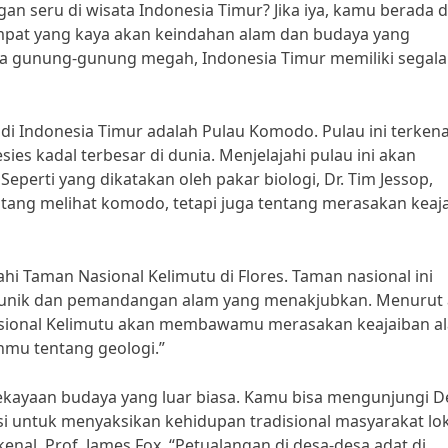
seru di wisata Indonesia Timur? Jika iya, kamu berada d
empat yang kaya akan keindahan alam dan budaya yang
gga gunung-gunung megah, Indonesia Timur memiliki segal
 di Indonesia Timur adalah Pulau Komodo. Pulau ini terkena
s kadal terbesar di dunia. Menjelajahi pulau ini akan
erti yang dikatakan oleh pakar biologi, Dr. Tim Jessop,
tang melihat komodo, tetapi juga tentang merasakan keaj
hi Taman Nasional Kelimutu di Flores. Taman nasional ini
unik dan pemandangan alam yang menakjubkan. Menurut 
Nasional Kelimutu akan membawamu merasakan keajaiban a
u tentang geologi.”
 kekayaan budaya yang luar biasa. Kamu bisa mengunjungi D
esi untuk menyaksikan kehidupan tradisional masyarakat lok
enal, Prof. James Fox, “Petualangan di desa-desa adat di