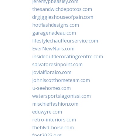
jeremypbeasley.com
thesandwichdepotcos.com
drgiggleshouseofpain.com
hotflashdesigns.com
garagenadeau.com
lifestylechauffeurservice.com
EverNewNails.com
insideoutdecoratingcentre.com
salvatoresinpoint.com
jovialfloralco.com
johnlscotthometeam.com
u-seehomes.com
watersportslagonissi.com
mischieffashion.com
eduwyre.com
retro-interiors.com
theblvd-boise.com
fpet2023.org