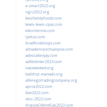
e-smart2022.org
ngrc2022.org
leesfamilyfoods.com
lewis-lewis-cpas.com
eleontennis.com
cyetus.com
bradfordshops.com
almadenranchsanjose.com
advocatevijay.com
adlibilimler2023.com
naswwebed.org
balithut-manado.org
alteregotradingcompany.org
aprce2022.com
ibie2022.com
sbcc-2022.com
AngolaOilAndGas2022.com