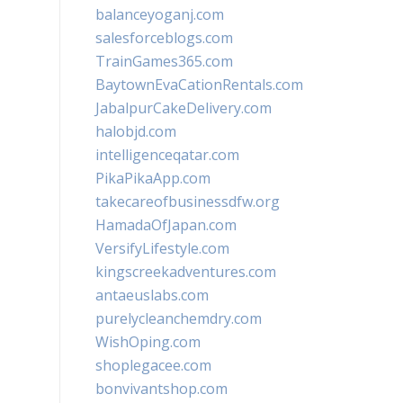
balanceyoganj.com
salesforceblogs.com
TrainGames365.com
BaytownEvaCationRentals.com
JabalpurCakeDelivery.com
halobjd.com
intelligenceqatar.com
PikaPikaApp.com
takecareofbusinessdfw.org
HamadaOfJapan.com
VersifyLifestyle.com
kingscreekadventures.com
antaeuslabs.com
purelycleanchemdry.com
WishOping.com
shoplegacee.com
bonvivantshop.com