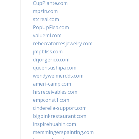
CupPlante.com
mpzin.com
stcreal.com
PopUpFlea.com
valueml.com
rebeccatorresjewelry.com
jmpbliss.com
drjorgerico.com
queensushipa.com
wendyweimerdds.com
ameri-camp.com
hrsreceivables.com
empconst1.com
cinderella-support.com
bigpinkrestaurant.com
inspirehuahin.com
memmingerspainting.com