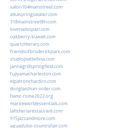
salon104mainstreet.com
alkaspringswater.com
318mainstreet8h.com
lovenailsspari.com
oakberry-kuwait.com
quartzliterary.com
friendsofbroderickpark.com
studiopiattellina.com
jannagrillspringfield.com
fujiyamacharleston.com
elpatronchardon.com
donglaishun-order.com
fiamc-rome2022.org
mariceworldessentials.com
lafisheriarestaurant.com
915jazzandmore.com
aguadulce-countryfair.com