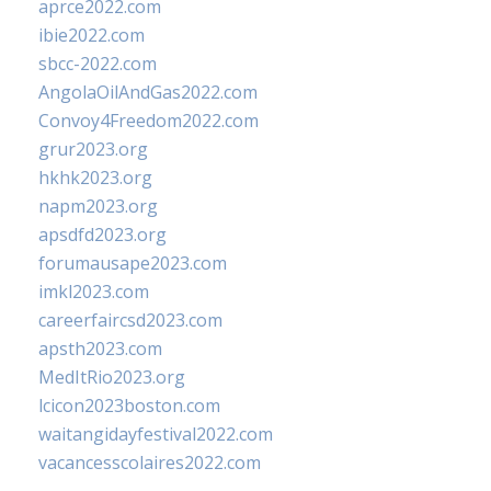
aprce2022.com
ibie2022.com
sbcc-2022.com
AngolaOilAndGas2022.com
Convoy4Freedom2022.com
grur2023.org
hkhk2023.org
napm2023.org
apsdfd2023.org
forumausape2023.com
imkl2023.com
careerfaircsd2023.com
apsth2023.com
MedItRio2023.org
lcicon2023boston.com
waitangidayfestival2022.com
vacancesscolaires2022.com