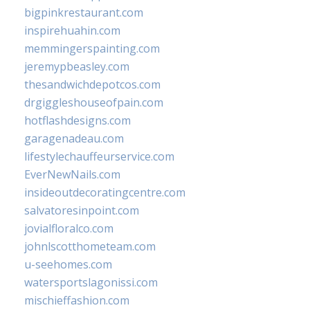
bigpinkrestaurant.com
inspirehuahin.com
memmingerspainting.com
jeremypbeasley.com
thesandwichdepotcos.com
drgiggleshouseofpain.com
hotflashdesigns.com
garagenadeau.com
lifestylechauffeurservice.com
EverNewNails.com
insideoutdecoratingcentre.com
salvatoresinpoint.com
jovialfloralco.com
johnlscotthometeam.com
u-seehomes.com
watersportslagonissi.com
mischieffashion.com