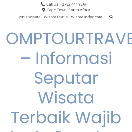
Skip
Call Us: +2782 444 YEAH
to
Cape Town, South Africa
content
Jenis Wisata
Wisata Dunia
Wisata Indonesia
OMPTOURTRAVE
– Informasi
Seputar
Wisata
Terbaik Wajib