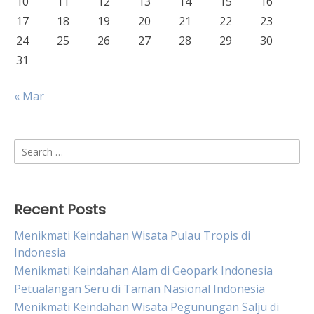
10
11
12
13
14
15
16
17
18
19
20
21
22
23
24
25
26
27
28
29
30
31
« Mar
Search
for:
Recent Posts
Menikmati Keindahan Wisata Pulau Tropis di
Indonesia
Menikmati Keindahan Alam di Geopark Indonesia
Petualangan Seru di Taman Nasional Indonesia
Menikmati Keindahan Wisata Pegunungan Salju di