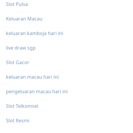
Slot Pulsa
Keluaran Macau
keluaran kamboja hari ini
live draw sgp
Slot Gacor
keluaran macau hari ini
pengeluaran macau hari ini
Slot Telkomsel
Slot Resmi