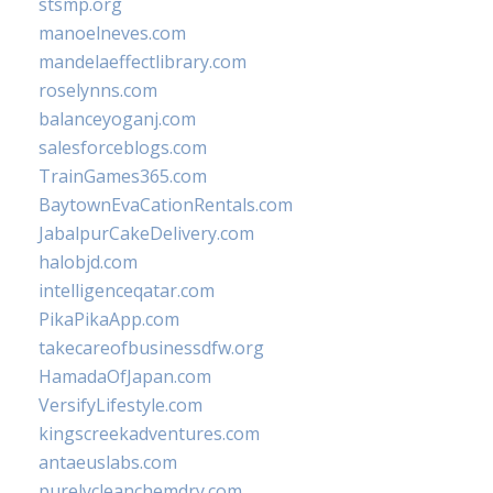
stsmp.org
manoelneves.com
mandelaeffectlibrary.com
roselynns.com
balanceyoganj.com
salesforceblogs.com
TrainGames365.com
BaytownEvaCationRentals.com
JabalpurCakeDelivery.com
halobjd.com
intelligenceqatar.com
PikaPikaApp.com
takecareofbusinessdfw.org
HamadaOfJapan.com
VersifyLifestyle.com
kingscreekadventures.com
antaeuslabs.com
purelycleanchemdry.com