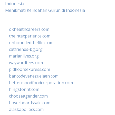
Indonesia
Menikmati Keindahan Gurun di Indonesia
okhealthcareers.com
theintexperience.com
unboundedthefilm.com
catfriends-bg.org
marianlives.org
waywardtees.com
pidfloorsexpress.com
bancodevenezuelaen.com
bettermoodfoodcorporation.com
hingstonnt.com
chooseagender.com
hoverboardssale.com
alaskapolitics.com