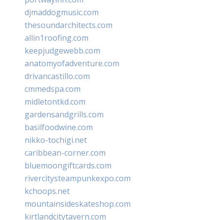
djmaddogmusic.com
thesoundarchitects.com
allin1roofing.com
keepjudgewebb.com
anatomyofadventure.com
drivancastillo.com
cmmedspa.com
midletontkd.com
gardensandgrills.com
basilfoodwine.com
nikko-tochigi.net
caribbean-corner.com
bluemoongiftcards.com
rivercitysteampunkexpo.com
kchoops.net
mountainsideskateshop.com
kirtlandcitytavern.com