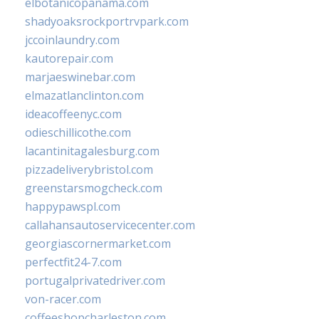
elbotanicopanama.com
shadyoaksrockportrvpark.com
jccoinlaundry.com
kautorepair.com
marjaeswinebar.com
elmazatlanclinton.com
ideacoffeenyc.com
odieschillicothe.com
lacantinitagalesburg.com
pizzadeliverybristol.com
greenstarsmogcheck.com
happypawspl.com
callahansautoservicecenter.com
georgiascornermarket.com
perfectfit24-7.com
portugalprivatedriver.com
von-racer.com
coffeeshopcharleston.com