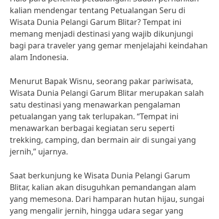
kalian mendengar tentang Petualangan Seru di
Wisata Dunia Pelangi Garum Blitar? Tempat ini
memang menjadi destinasi yang wajib dikunjungi
bagi para traveler yang gemar menjelajahi keindahan
alam Indonesia.
Menurut Bapak Wisnu, seorang pakar pariwisata,
Wisata Dunia Pelangi Garum Blitar merupakan salah
satu destinasi yang menawarkan pengalaman
petualangan yang tak terlupakan. “Tempat ini
menawarkan berbagai kegiatan seru seperti
trekking, camping, dan bermain air di sungai yang
jernih,” ujarnya.
Saat berkunjung ke Wisata Dunia Pelangi Garum
Blitar, kalian akan disuguhkan pemandangan alam
yang memesona. Dari hamparan hutan hijau, sungai
yang mengalir jernih, hingga udara segar yang